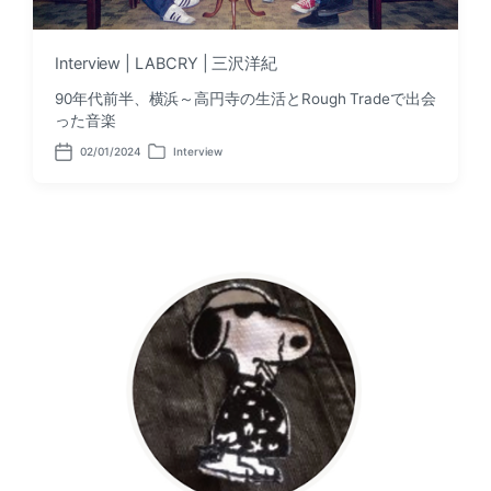
Interview | LABCRY | 三沢洋紀
90年代前半、横浜～高円寺の生活とRough Tradeで出会
った音楽
02/01/2024
Interview
P
P
o
o
s
s
t
t
d
e
a
d
t
i
e
n