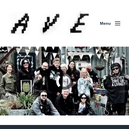
Menu
Column | 「実録・BAD BREEDING + KLONNS +
ZENOCIDE 欧州 / 英国紀行 ～外伝～」By Maeda
(ZENOCIDE | No Sanctuary | CORNER PRINTING)
ブリストル編