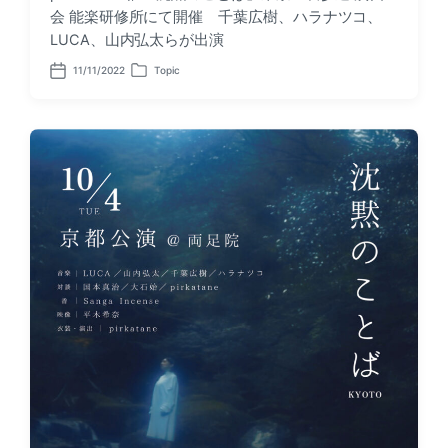
会 能楽研修所にて開催 千葉広樹、ハラナツコ、
LUCA、山内弘太らが出演
11/11/2022
Topic
P
P
o
o
s
s
t
t
d
e
a
d
t
i
e
n