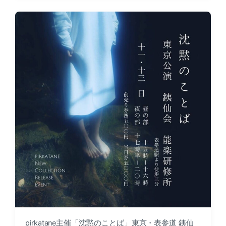
s
s
t
t
d
e
a
d
t
i
e
n
pirkatane主催「沈黙のことば」東京・表参道 銕仙