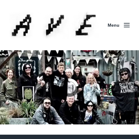
Menu
Column | 「実録・BAD BREEDING + KLONNS +
ZENOCIDE 欧州 / 英国紀行 ～外伝～」By Maeda
(ZENOCIDE | No Sanctuary | CORNER PRINTING)
ブリストル編