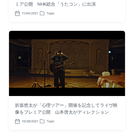
ミア公開 NHK総合「うたコン」に出演
11/04/2021
Topic
P
P
o
o
s
s
t
t
d
e
a
d
t
i
e
n
折坂悠太が「心理ツアー」開催を記念してライヴ映
像をプレミア公開 山本啓太がディレクション
10/28/2021
Topic
P
P
o
o
s
s