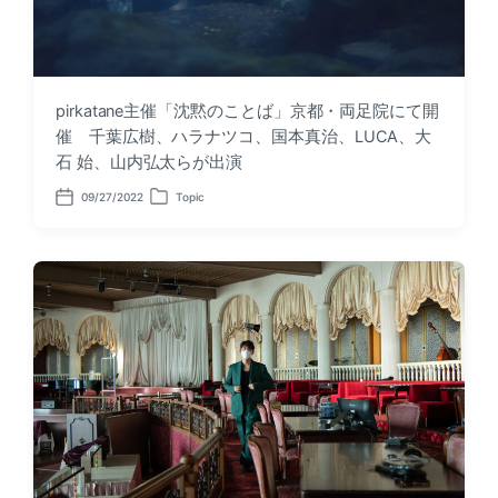
pirkatane主催「沈黙のことば」京都・両足院にて開
催 千葉広樹、ハラナツコ、国本真治、LUCA、大
石 始、山内弘太らが出演
09/27/2022
Topic
P
P
o
o
s
s
t
t
d
e
a
d
t
i
e
n