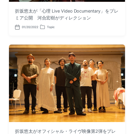
折坂悠太が「心理 Live Video Documentary」をプレ
ミア公開 河合宏樹がディレクション
01/20/2022
Topic
P
P
o
o
s
s
t
t
d
e
a
d
t
i
e
n
折坂悠太がオフィシャル・ライヴ映像第2弾をプレ