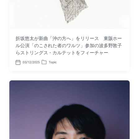
折坂悠太が新曲「沖の方へ」をリリース 東阪ホー
ル公演「のこされた者のワルツ」参加の波多野敦子
らストリングス・カルテットをフィーチャー
03/12/2025
Topic
P
P
o
o
s
s
t
t
d
e
a
d
t
i
e
n