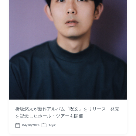
折坂悠太が新作アルバム『呪文』をリリース 発売
を記念したホール・ツアーも開催
04/26/2024
Topic
P
P
o
o