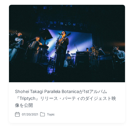
t
t
d
e
a
d
t
i
e
n
Shohei Takagi Parallela Botanicaが1stアルバム
『Triptych』リリース・パーティのダイジェスト映
像を公開
07/20/2021
Topic
P
P
o
o
s
s
t
t
d
e