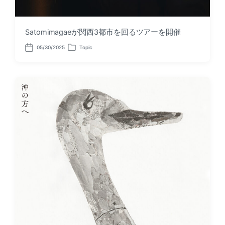
Satomimagaeが関西3都市を回るツアーを開催
05/30/2025
Topic
P
P
o
o
s
s
t
t
d
e
a
d
t
i
e
n