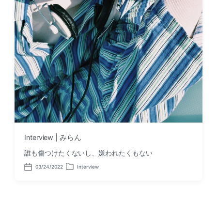
Interview | みらん
誰も傷つけたくないし、嫌われたくもない
03/24/2022
Interview
P
P
o
o
s
s
t
t
d
e
a
d
t
i