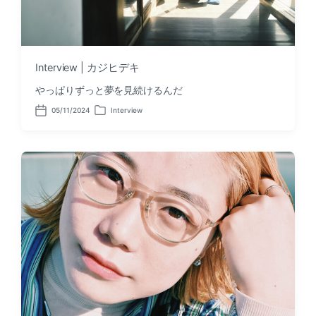
Interview | カジヒデキ
やっぱりずっと夢を見続けるんだ
05/11/2024
Interview
P
P
o
o
s
s
t
t
d
e
a
d
t
i
e
n