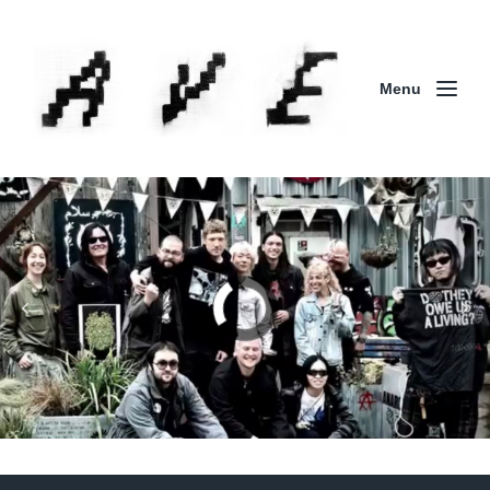
Menu
Column | 「実録・BAD BREEDING + KLONNS +
ZENOCIDE 欧州 / 英国紀行 ～外伝～」By Maeda
(ZENOCIDE | No Sanctuary | CORNER PRINTING)
ブリストル編