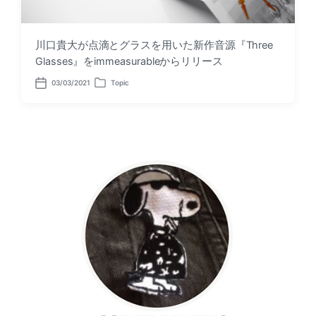
川口貴大が点滴とグラスを用いた新作音源『Three
Glasses』をimmeasurableからリリース
03/03/2021
Topic
P
P
o
o
s
s
t
t
d
e
a
d
t
i
e
n