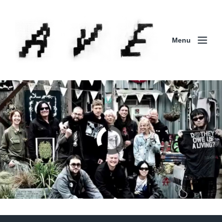
Menu
Column | 「実録・BAD BREEDING + KLONNS +
ZENOCIDE 欧州 / 英国紀行 ～外伝～」By Maeda
(ZENOCIDE | No Sanctuary | CORNER PRINTING)
ブリストル編