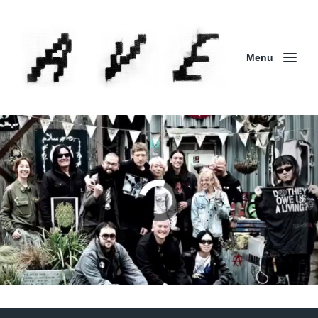
Menu
Column | 「実録・BAD BREEDING + KLONNS +
ZENOCIDE 欧州 / 英国紀行 ～外伝～」By Maeda
(ZENOCIDE | No Sanctuary | CORNER PRINTING)
ブリストル編