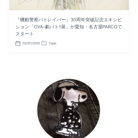
『機動警察パトレイバー』30周年突破記念エキシビ
ション「OVA-劇パト1展」が愛知・名古屋PARCOで
スタート
02/07/2020
Topic
P
P
o
o
s
s
t
t
d
e
a
d
t
i
e
n