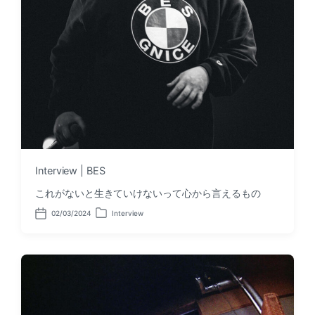
Interview | BES
これがないと生きていけないって心から言えるもの
02/03/2024
Interview
P
P
o
o
s
s
t
t
d
e
a
d
t
i
e
n