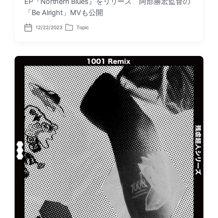
EP『Northern Blues』をリリース 阿部勝宏監督の
「Be Alright」MVも公開
12/22/2023
Topic
P
P
o
o
s
s
t
t
d
e
a
d
t
i
e
n