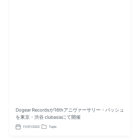
Dogear Recordsが16thアニヴァーサリー・バッシュ
を東京・渋谷 clubasiaにて開催
11/07/2022
Topic
P
P
o
o
s
s