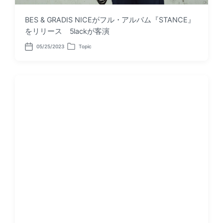
BES & GRADIS NICEがフル・アルバム『STANCE』
をリリース 5lackが客演
05/25/2023
Topic
P
P
o
o
s
s
t
t
d
e
a
d
t
i
e
n