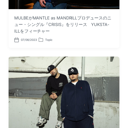
MULBEがMANTLE as MANDRILLプロデュースのニ
ュー・シングル『CRISIS』をリリース YUKSTA-
ILLをフィーチャー
07/06/2023
Topic
P
P
o
o
s
s
t
t
d
e
a
d
t
i
e
n