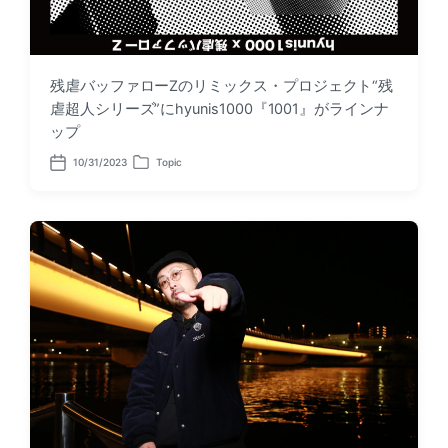
残虐バッファローZのリミックス・プロジェクト“残
虐超人シリーズ”にhyunis1000『1001』がラインナ
ップ
10/31/2023
Topic
P
P
o
o
s
s
t
t
d
e
a
d
t
i
e
n