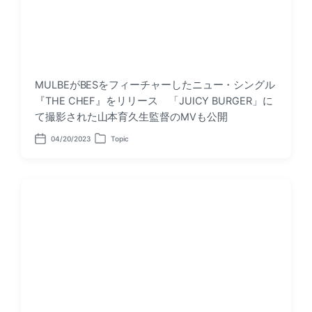
MULBEがBESをフィーチャーしたニュー・シングル
『THE CHEF』をリリース 「JUICY BURGER」に
て撮影された山本育久生監督のMVも公開
04/20/2023
Topic
P
P
o
o
s
s
t
t
d
e
a
d
t
i
e
n