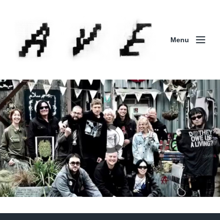
Menu
Column | 「実録・BAD BREEDING + KLONNS +
ZENOCIDE 欧州 / 英国紀行 ～外伝～」By Maeda
(ZENOCIDE | No Sanctuary | CORNER PRINTING)
ブリストル編