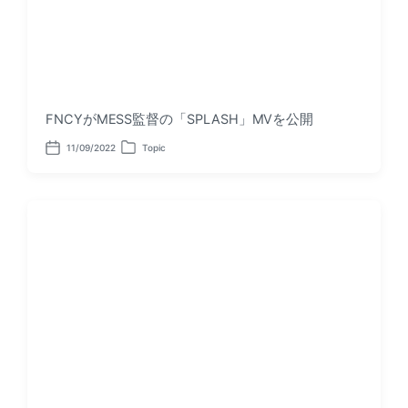
FNCYがMESS監督の「SPLASH」MVを公開
11/09/2022
Topic
P
P
o
o
s
s
t
t
d
e
a
d
t
i
e
n