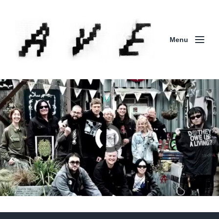
Menu
Column | 「実録・BAD BREEDING + KLONNS +
ZENOCIDE 欧州 / 英国紀行 ～外伝～」By Maeda
(ZENOCIDE | No Sanctuary | CORNER PRINTING)
ブリストル編