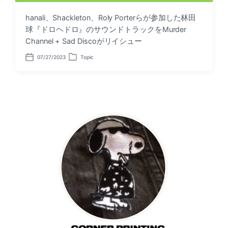
hanali、Shackleton、Roly Porterらが参加した林田
球『ドロヘドロ』のサウンドトラックをMurder
Channel + Sad Discoがリイシュー
07/27/2023
Topic
P
P
o
o
s
s
t
t
d
e
a
d
t
i
e
n