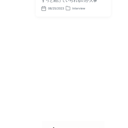
ずっと続けていられるのが大事
08/25/2023
Interview
P
P
o
o
s
s
t
t
d
e
a
d
t
i
e
n