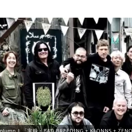
olumn | 「実録・BAD BREEDING + KLONNS + Z