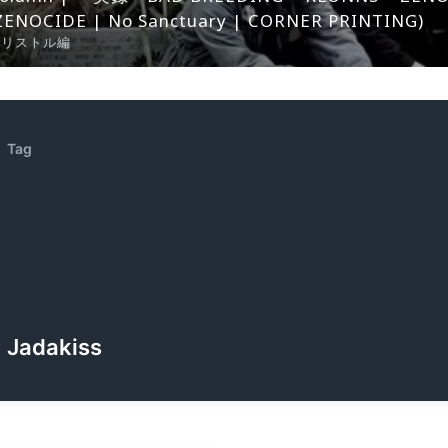
ZENOCIDE | No Sanctuary | CORNER PRINTING)
ブリストル編
Tag
Jadakiss