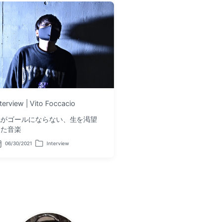
nterview | Vito Foccacio
死がゴールにならない、生を渇望
した音楽
06/30/2021
Interview
P
o
s
t
e
d
i
n