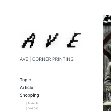
AVE | CORNER PRINTING
Topic
Article
Shopping
| Available
| Sold Out
C