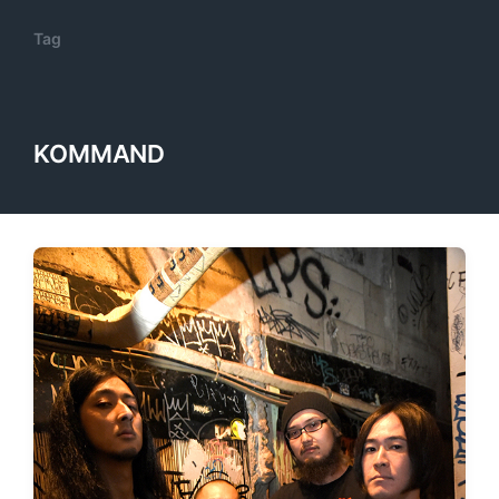
Tag
KOMMAND