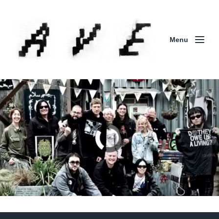
Menu
Column | 「実録・BAD BREEDING + KLONNS +
ZENOCIDE 欧州 / 英国紀行 ～外伝～」By Maeda
(ZENOCIDE | No Sanctuary | CORNER PRINTING)
ブリストル編