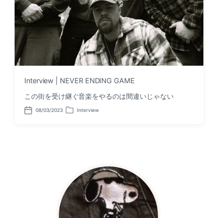
Interview | NEVER ENDING GAME
この街を受け継ぐ音楽をやるのは間違いじゃない
08/03/2023
Interview
P
P
o
o
s
s
t
t
d
e
a
d
t
i
e
n