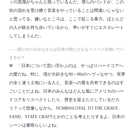
ィの意識がちゃんと残っているんだ。僕らのバンドが、この
街の流れを受け継ぐ音楽をやっていることは間違いじゃない
と思ってる。嫌いなところは、ここで起こる暴力。ほとんど
の人が銃を持ち歩いているから、争いがすぐにエスカレート
してしまうんだ」
――逆にNEGのみなさんは日本の街にどんなイメージを抱いてい
ますか？
W
「日本について思い浮かぶのは、やっぱりハードコアへ
の愛だね。特に、僕が大好きな90～00sのヘヴィなやつ。世界
の全く違う土地にいる人と、音楽への愛を共有できるのはす
ごいことだよね。日本のみんなはどんな風にアメリカのハー
ドコアをリスペクトしたり、歴史を捉えたりしているだろ
う？って想像しながら、NUMBやLOYAL TO THE GRAVE、
SAND、STATE CRAFTとかのことを考えたりするよ。日本の
シーンは素晴らしいよね」