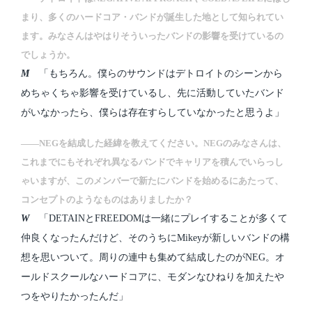
まり、多くのハードコア・バンドが誕生した地として知られてい
ます。みなさんはやはりそういったバンドの影響を受けているの
でしょうか。
M
「もちろん。僕らのサウンドはデトロイトのシーンから
めちゃくちゃ影響を受けているし、先に活動していたバンド
がいなかったら、僕らは存在すらしていなかったと思うよ」
――NEGを結成した経緯を教えてください。NEGのみなさんは、
これまでにもそれぞれ異なるバンドでキャリアを積んでいらっし
ゃいますが、このメンバーで新たにバンドを始めるにあたって、
コンセプトのようなものはありましたか？
W
「DETAINとFREEDOMは一緒にプレイすることが多くて
仲良くなったんだけど、そのうちにMikeyが新しいバンドの構
想を思いついて。周りの連中も集めて結成したのがNEG。オ
ールドスクールなハードコアに、モダンなひねりを加えたや
つをやりたかったんだ」