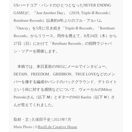
USハードコア・バンドのひとつとなったNEVER ENDING
GAMEが、『Just Another Day』（2019, Triple-B Records |
Retribute Records）以来約4年ぶりのフル・アルバム
『Outcry』を5月に引き続き「Triple-B Records」「Retribute
Records」からリリース。同作を携えて、8月24日（木）から
27日（日）にかけて「Retribute Records」の招聘でジャパ
ン・ツアーを開催します。
本稿では、来日直前のNEGにメールでインタビュー。
DETAIN、FREEDOM、GRIDIRON、TRUE LOVEなどのメン
バーを擁する編成やバンドのバックグラウンド、デトロイト
という街に対する感情などについて、ヴォーカルのMikey
Petroskiさん（以下
M
）とギターのWill Kaelin（以下
W
）さ
んが答えてくれました。
取材・文 | 久保田千史 | 2023年7月
Main Photo | ©
ReelLife Creative House