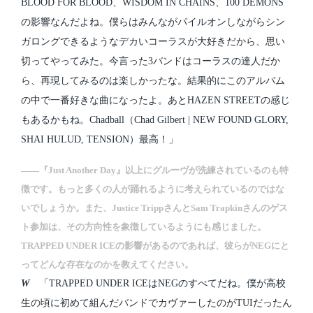
BLOOD FOR BLOOD、WISDOM IN CHAINS、100 DEMONS
の影響なんだよね。僕らはみんながパイルオンしながらシン
ガロングできるようなデカいコーラスが大好きだから、思い
切ってやってみた。今言った3バンドはコーラスの達人だか
ら、再現してみるのは楽しかったな。結果的にこのアルバム
の中で一番好きな曲になったよ。あとHAZEN STREETの感じ
もあるかもね。Chadball（Chad Gilbert | NEW FOUND GLORY,
SHAI HULUD, TENSION）最高！」
――『Just Another Day』以上にグルーヴが洗練されているのも特
徴です。もっと多くの人が踊れるように考えられているのではな
いでしょうか。また、Justice TrippさんとSam Trapkinさんのゲス
ト参加は、その方向性を象徴しているようにも感じました。
TRAPPED UNDER ICEの影響があるのであれば、彼らがNEGにと
ってどんな存在なのかを教えてください。
W
「TRAPPED UNDER ICEはNEGのすべてだね。僕が高校
生の頃に初めて組んだバンドでカヴァーしたのがTUIだったん