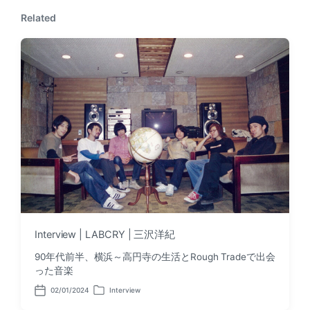
o
o
s
Related
s
t
t
:
:
Interview | LABCRY | 三沢洋紀
90年代前半、横浜～高円寺の生活とRough Tradeで出会
った音楽
02/01/2024
Interview
P
P
o
o