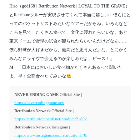
Hiro（god168 |
Retribution Network
| LOYAL TO THE GRAVE）
とRetributeクルーが実現させてくれて本当に嬉しい！僕らにと
ってのバケットリストみたいなツアーだからね。いろんなと
ころを見て、たくさん食べて、文化に浸れたらいいな。あと
東京ドームで野球の試合が観られたらいいんだけどなあ……
僕ら野球が大好きだから、最高だと思うんだよな。とにかく
みんなにライヴで会えるのが楽しみだよ。ピース！」
M
「日本にはおいしい食べ物がたくさんあるって聞いた
よ。早く全部食べたてみいな
」
NEVER ENDING GAME
Official Site |
https://neverendinggame.net/
Retribution Network
Official Site |
https://retribution.ocnk.net/product/21802
Retribution Network
Instagram |
https://www.instagram.com/retribution178/