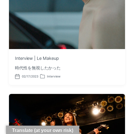
Interview | Le Makeup
時代性を無視したかった
02/17/2023
Interview
P
P
o
o
s
s
t
t
d
e
a
d
t
i
e
n
Translate (at your own risk)