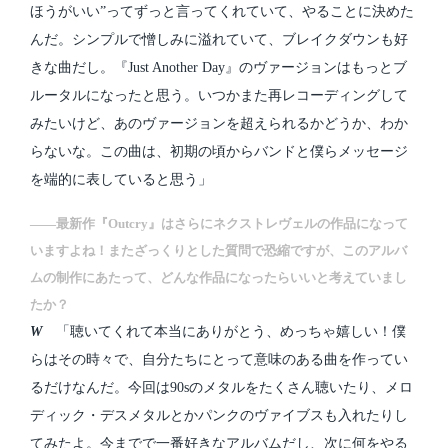
ほうがいい”ってずっと言ってくれていて、やることに決めた
んだ。シンプルで憎しみに溢れていて、ブレイクダウンも好
きな曲だし。『Just Another Day』のヴァージョンはもっとブ
ルータルになったと思う。いつかまた再レコーディングして
みたいけど、あのヴァージョンを超えられるかどうか、わか
らないな。この曲は、初期の頃からバンドと僕らメッセージ
を端的に表していると思う」
――最新作『Outcry』はさらにネクストレヴェルの作品になって
いますよね！またざっくりとした質問で恐縮ですが、このアルバ
ムの制作にあたって、どんな作品になったらいいと考えていまし
たか？
W
「聴いてくれて本当にありがとう、めっちゃ嬉しい！僕
らはその時々で、自分たちにとって意味のある曲を作ってい
るだけなんだ。今回は90sのメタルをたくさん聴いたり、メロ
ディック・デスメタルとかパンクのヴァイブスも入れたりし
てみたよ。今までで一番好きなアルバムだし、次に何をやる