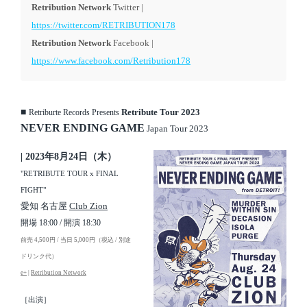
Retribution Network
Twitter |
https://twitter.com/RETRIBUTION178
Retribution Network
Facebook |
https://www.facebook.com/Retribution178
■
Retribute Tour 2023
Retriburte Records Presents
NEVER ENDING GAME
Japan Tour 2023
| 2023年8月24日（木）
"RETRIBUTE TOUR x FINAL
FIGHT"
愛知 名古屋
Club Zion
開場 18:00 / 開演 18:30
前売 4,500円 / 当日 5,000円（税込 / 別途
ドリンク代）
e+
|
Retribution Network
［出演］