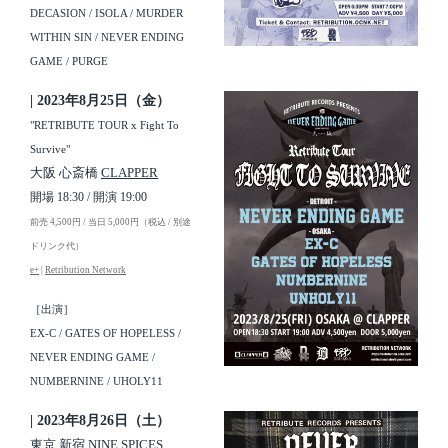
DECASION / ISOLA / MURDER
WITHIN SIN / NEVER ENDING
GAME / PURGE
| 2023年8月25日（金）
"RETRIBUTE TOUR x Fight To
Survive"
大阪 心斎橋
CLAPPER
開場 18:30 / 開演 19:00
前売 4,500円 / 当日 5,000円（税込 / 別途
ドリンク代）
e+
|
Retribution Network
［出演］
EX-C / GATES OF HOPELESS /
NEVER ENDING GAME /
NUMBERNINE / UHOLY11
| 2023年8月26日（土）
東京 新宿
NINE SPICES