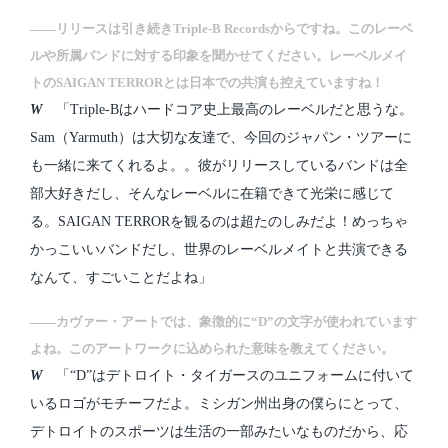
――リリースは引き続きTriple-B Recordsからですね。このレーベ
ルや所属バンドに対する印象を聞かせてください。レーベルメイ
トのSAIGAN TERRORとは日本での共演も控えていますね！
W
「Triple-Bはハードコア史上最高のレーベルだと思うな。
Sam（Yarmuth）は大切な友達で、今回のジャパン・ツアーに
も一緒に来てくれるよ。。彼がリリースしているバンドは全
部大好きだし、そんなレーベルに在籍できて光栄に感じて
る。SAIGAN TERRORを観るのは超たのしみだよ！めっちゃ
かっこいいバンドだし、世界のレーベルメイトと共演できる
なんて、すごいことだよね」
――カヴァー・アートでは、象徴的に“D”の文字が使われています
よね。このアートワークに込められた意味を教えてください。
W
「“D”はデトロイト・タイガースのユニフォームに付いて
いるロゴがモチーフだよ。ミシガン州出身の僕らにとって、
デトロイトのスポーツは生活の一部みたいなものだから、応