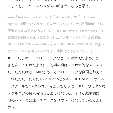
にしても、このアルバムがその叩き台になると思う」
――『Just Another Day』では「Stolen Life」や「1 Of Those
Nights」で聴けたような、メロディックなフレーズが印象的です。
所謂メタルコアというよりも、FULL BLOWN CHAOSやSWORN
ENEMYが辿ったようなスラッシュメタル / ヘヴィメタルの感覚
や、IRATE『New York Metal』～THE JUDAS SYNDROMEのよう
なニュアンスを感じるのですが、実際はどうなんでしょう……。
W
「たしかに、メロディックなところが増えたよね。さっ
きも言ってくれたように、初期の頃はE-TOWN的なメロディ
だったんだけど、Mikeがもっとメロディックな側面を加えて
くれたんだ。だんだんCARCASSとかAT THE GATES、オール
ドスクールな“メタルコア”みたいなリフに、IRATEやモダンな
メタルコアの要素も混ぜるようになった。それが結果的に、
他のバンドとは違うユニークなサウンドになっているんだと
思う」