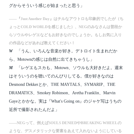
グからそういう感じが始まったと思う」
――『Just Another Day』はチルなアウトロも印象的でしたが（ち
ょっとCOLD WORLDを感じました）、NEGのみなさんは普段か
らソウルやレゲエなどもお好きなのでしょうか。もしお気に入り
の作品などがあれば教えてください！
W
「うん、いろんな音楽が好き。デトロイト生まれだか
ら、Motownの感じは自然に出てきちゃうし」
M
「レゲエもスカも、Motown、ソウルも大好きだよ。週末
はそういうのを聴いてのんびりしてる。僕が好きなのは
Desmond Dekkerとか、THE MAYTALS、SYMARIP、THE
DRAMATICS、Smokey Robinson、Aretha Franklin、Marvin
Gayeとかかな。実は『What's Going on』のジャケ写はうちの
近所で撮影されたんだよ」
――NEGって、例えばSOULS DENIEDやBREAKING WHEELの
ような、デスメタリックな要素をあえて入れないようにしている