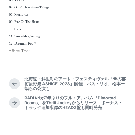
06. Victory
07. Goin' Thru Some Things
08. Memories
09. Fire Of The Heart
10. Clown
11. Something Wrong
12. Dreamin' Red *
* Bonus Track
北海道・斜里町のアート・フェスティヴァル「葦の芸
術原野祭 ASHIGEI 2023」開催 バストリオ、松本一
P
哉らの公演も
r
e
RADIANが7年ぶりのフル・アルバム『Distorted
Rooms』をThrill Jockeyからリリース ボーナス・
v
N
トラック追加収録のHEADZ盤も同時発売
i
e
o
x
u
t
s
p
p