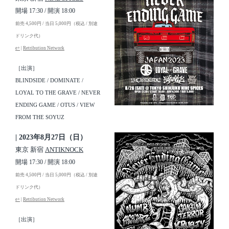
開場 17:30 / 開演 18:00
前売 4,500円 / 当日 5,000円（税込 / 別途
ドリンク代）
e+
|
Retribution Network
［出演］
BLINDSIDE / DOMINATE /
LOYAL TO THE GRAVE / NEVER
ENDING GAME / OTUS / VIEW
FROM THE SOYUZ
| 2023年8月27日（日）
東京 新宿
ANTIKNOCK
開場 17:30 / 開演 18:00
前売 4,500円 / 当日 5,000円（税込 / 別途
ドリンク代）
e+
|
Retribution Network
［出演］