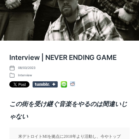
Interview | NEVER ENDING GAME
08/03/2023
P
o
Interview
P
s
o
t
s
d
t
a
e
t
d
e
この街を受け継ぐ音楽をやるのは間違いじ
i
n
ゃない
米デトロイトMIを拠点に2018年より活動し、今やトップ