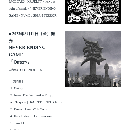
FACECARS / KRUELTY / nervous
light of sunday / NEVER ENDING
GAME / NUMB / SIGAN TERROR
■ 2023年5月12日（金）発
売
NEVER ENDING
GAME
『Outcry』
国内盤 CD RR31 2,000円 + 税
［収録曲］
01. Outcry
02. Never Die feat. Justice Tripp,
Sam Trapkin (TRAPPED UNDER ICE)
03. Down There (With You)
04. Hate Today... Die Tomorrow
05. Tank On E