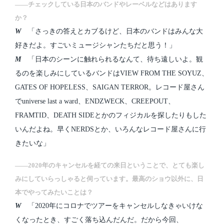
――チェックしている日本のバンドやレーベルなどはあります
か？
W
「さっきの答えとカブるけど、日本のバンドはみんな大
好きだよ。すごいミュージシャンたちだと思う！」
M
「日本のシーンに触れられるなんて、待ち遠しいよ。観
るのを楽しみにしているバンドはVIEW FROM THE SOYUZ、
GATES OF HOPELESS、SAIGAN TERROR。レコード屋さん
でuniverse last a ward、ENDZWECK、CREEPOUT、
FRAMTID、DEATH SIDEとかのフィジカルを探したりもした
いんだよね。早くNERDSとか、いろんなレコード屋さんに行
きたいな」
――2020年のキャンセルを経ての来日ということで、とても楽し
みにしていらっしゃると伺っています。最高のショウ以外に、日
本でやってみたいことは？
W
「2020年にコロナでツアーをキャンセルしなきゃいけな
くなったとき、すごく落ち込んだんだ。だから今回、