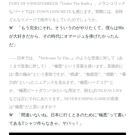
FURY OF VやHATEBREED『Under The Knife』、メランコリック
なパートではE-TOWN CONCRETEも感じます。実際には、当時
どんなイメージで曲作りをしていたのでしょうか。
W
「もう完全にそれ。そういうのがやりたくて。僕らは90s
が大好きだから、その時代にオマージュを捧げたかったん
だ」
――日本では、『Welcome To The...』のような音楽に対して（あ
くまで音楽に対して）、“極悪”という言葉を使います。直接的に
は“悪の極み”という意味ですが、“残虐”、“無慈悲”、“残酷”、“暴
力的”といったニュアンスを含みます。“極悪ハードコア”と
か、“極悪ビートダウン”みたいな用法で、例えばCOLD AS LIFE
などは正にそれにあたります。NEVER ENDING GAMEの音楽
は“極悪”だと思いますか？
W
「間違いないね。日本に行くときのために“極悪”って書い
てあるTシャツ作らなきゃ。ヤバっ！」