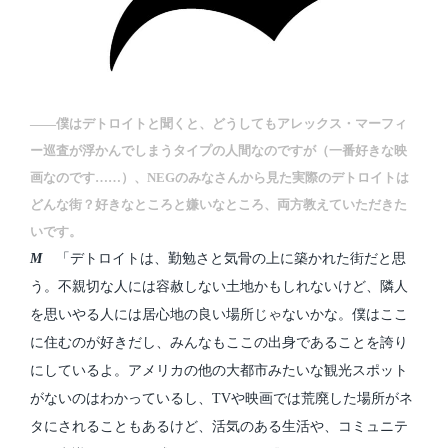
――僕はデトロイトと聞くと、どうしてもアレックス・マーフィ
ー巡査が浮かんでしまうタイプの人間なのですが（一番好きな映
画なのです……）、NEGのみなさんから見た実際のデトロイトは
どんな街？好きなところと嫌いなところ、両方教えていただきた
いです。
M
「デトロイトは、勤勉さと気骨の上に築かれた街だと思
う。不親切な人には容赦しない土地かもしれないけど、隣人
を思いやる人には居心地の良い場所じゃないかな。僕はここ
に住むのが好きだし、みんなもここの出身であることを誇り
にしているよ。アメリカの他の大都市みたいな観光スポット
がないのはわかっているし、TVや映画では荒廃した場所がネ
タにされることもあるけど、活気のある生活や、コミュニテ