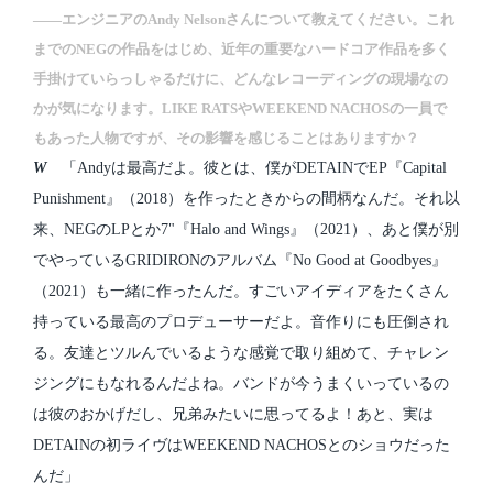
――エンジニアのAndy Nelsonさんについて教えてください。これ
までのNEGの作品をはじめ、近年の重要なハードコア作品を多く
手掛けていらっしゃるだけに、どんなレコーディングの現場なの
かが気になります。LIKE RATSやWEEKEND NACHOSの一員で
もあった人物ですが、その影響を感じることはありますか？
W
「Andyは最高だよ。彼とは、僕がDETAINでEP『Capital
Punishment』（2018）を作ったときからの間柄なんだ。それ以
来、NEGのLPとか7"『Halo and Wings』（2021）、あと僕が別
でやっているGRIDIRONのアルバム『No Good at Goodbyes』
（2021）も一緒に作ったんだ。すごいアイディアをたくさん
持っている最高のプロデューサーだよ。音作りにも圧倒され
る。友達とツルんでいるような感覚で取り組めて、チャレン
ジングにもなれるんだよね。バンドが今うまくいっているの
は彼のおかげだし、兄弟みたいに思ってるよ！あと、実は
DETAINの初ライヴはWEEKEND NACHOSとのショウだった
んだ」