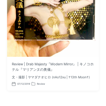
Review | Drab Majesty『Modern Mirror』 | キノコホ
テル『マリアンヌの奥儀』
文・撮影 | ヤマダナオヒロ (nAo12xu | †13th Moon†)
07/12/2019
Review
P
P
o
o
s
s
t
t
d
e
a
d