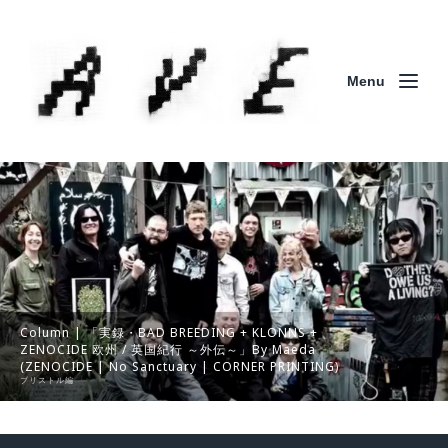
Menu
Column | 「実録・BAD BREEDING + KLONNS +
ZENOCIDE 欧州 / 英国紀行 ～外伝～」By Maeda
(ZENOCIDE | No Sanctuary | CORNER PRINTING)
ブリストル編