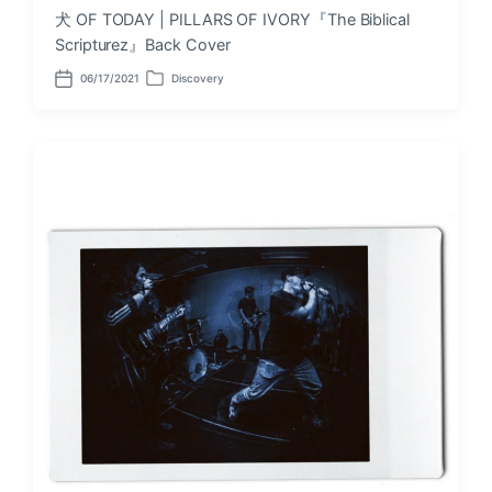
犬 OF TODAY | PILLARS OF IVORY『The Biblical
Scripturez』Back Cover
06/17/2021
Discovery
P
P
o
o
s
s
t
t
d
e
a
d
t
i
e
n