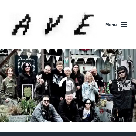
Menu
Column | 「実録・BAD BREEDING + KLONNS +
ZENOCIDE 欧州 / 英国紀行 ～外伝～」By Maeda
(ZENOCIDE | No Sanctuary | CORNER PRINTING)
ブリストル編