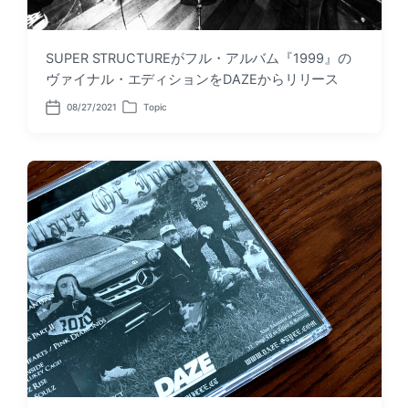
SUPER STRUCTUREがフル・アルバム『1999』の
ヴァイナル・エディションをDAZEからリリース
08/27/2021
Topic
P
P
o
o
s
s
t
t
d
e
a
d
t
i
e
n