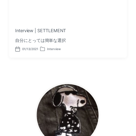
Interview | SETTLEMENT
自分にとっては簡単な選択
01/13/2021
Interview
P
P
o
o
s
s
t
t
d
e
a
d
t
i
e
n