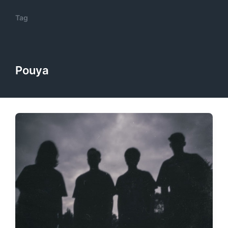
Tag
Pouya