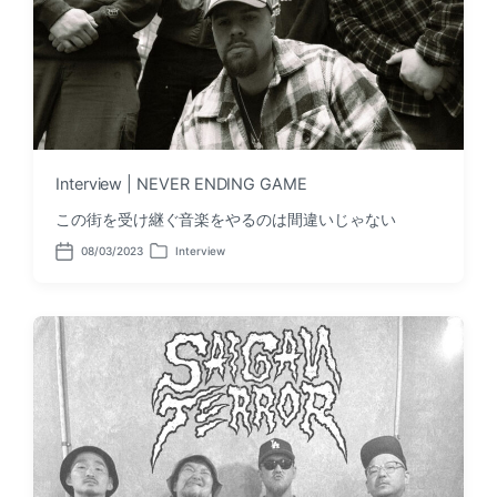
Interview | NEVER ENDING GAME
この街を受け継ぐ音楽をやるのは間違いじゃない
08/03/2023
Interview
P
P
o
o
s
s
t
t
d
e
a
d
t
i
e
n