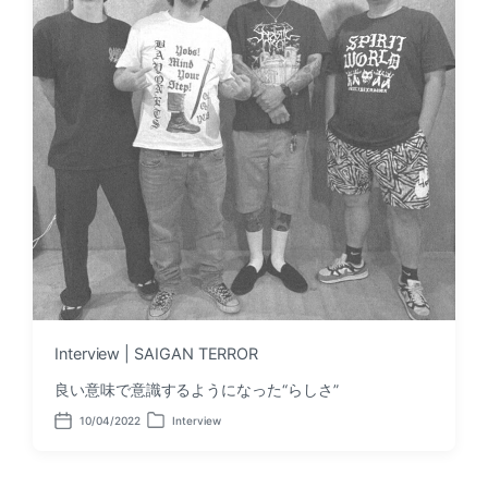
Interview | SAIGAN TERROR
良い意味で意識するようになった“らしさ”
10/04/2022
Interview
P
P
o
o
s
s
t
t