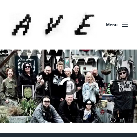
Menu
Column | 「実録・BAD BREEDING + KLONNS +
ZENOCIDE 欧州 / 英国紀行 ～外伝～」By Maeda
(ZENOCIDE | No Sanctuary | CORNER PRINTING)
ブリストル編