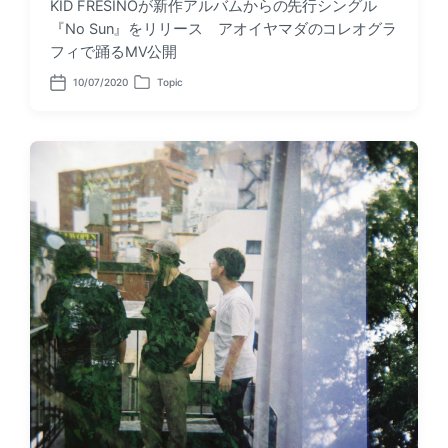
KID FRESINOが新作アルバムからの先行シングル
『No Sun』をリリース アオイヤマダのコレオグラ
フィで踊るMV公開
10/07/2020
Topic
P
P
o
o
s
s
t
t
d
e
a
d
t
i
e
n