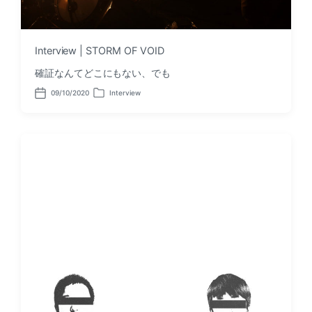
Interview | STORM OF VOID
確証なんてどこにもない、でも
09/10/2020
Interview
P
P
o
o
s
s
t
t
d
e
a
d
t
i
e
n