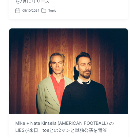
を7月にリリース
05/10/2024
Topic
P
P
o
o
s
s
t
t
d
e
a
d
t
i
e
n
Mike + Nate Kinsella (AMERICAN FOOTBALL) の
LIESが来日 toeとの2マンと単独公演を開催