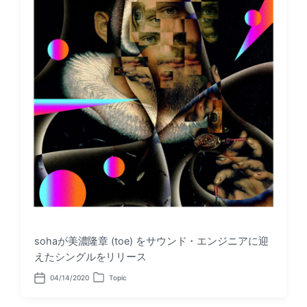
sohaが美濃隆章 (toe) をサウンド・エンジニアに迎
えたシングルをリリース
04/14/2020
Topic
P
P
o
o
s
s