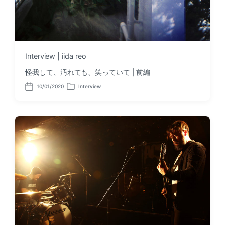
Interview | iida reo
怪我して、汚れても、笑っていて | 前編
10/01/2020
Interview
P
P
o
o
s
s
t
t
d
e
a
d
t
i
e
n