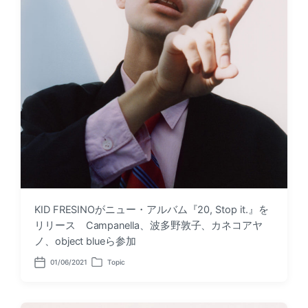
KID FRESINOがニュー・アルバム『20, Stop it.』を
リリース Campanella、波多野敦子、カネコアヤ
ノ、object blueら参加
01/06/2021
Topic
P
P
o
o
s
s
t
t
d
e