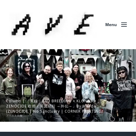
Menu
Column | 「実録・BAD BREEDING + KLONNS +
ZENOCIDE 欧州 / 英国紀行 ～外伝～」By Maeda
(ZENOCIDE | No Sanctuary | CORNER PRINTING)
ブリストル編