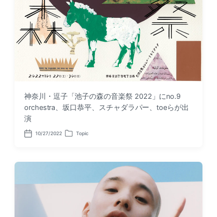
神奈川・逗子「池子の森の音楽祭 2022」にno.9
orchestra、坂口恭平、スチャダラパー、toeらが出
演
10/27/2022
Topic
P
P
o
o
s
s
t
t
d
e
a
d
t
i
e
n