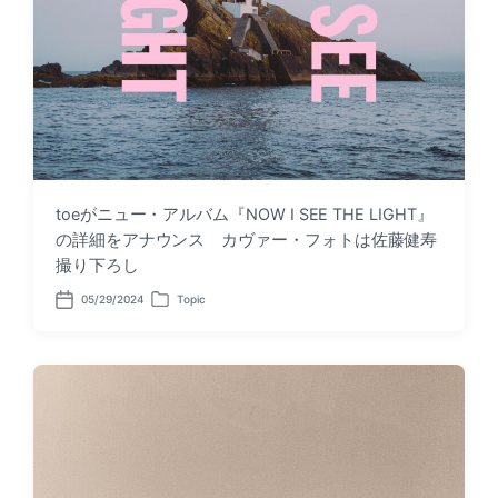
toeがニュー・アルバム『NOW I SEE THE LIGHT』
の詳細をアナウンス カヴァー・フォトは佐藤健寿
撮り下ろし
05/29/2024
Topic
P
P
o
o
s
s
t
t
d
e
a
d
t
i
e
n