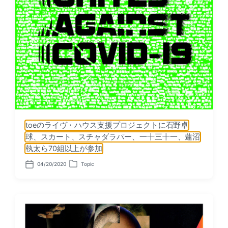
toeのライヴ・ハウス支援プロジェクトに石野卓
球、スカート、スチャダラパー、一十三十一、蓮沼
執太ら70組以上が参加
04/20/2020
Topic
P
P
o
o
s
s
t
t
d
e
a
d
t
i
e
n