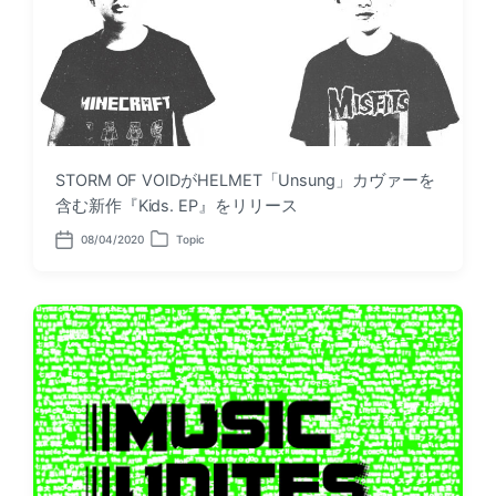
STORM OF VOIDがHELMET「Unsung」カヴァーを
含む新作『Kids. EP』をリリース
08/04/2020
Topic
P
P
o
o
s
s
t
t
d
e
a
d
t
i
e
n