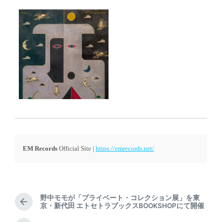
EM Records
Official Site |
https://emrecords.net/
野中モモが「プライベート・コレクション展」を東
P
京・新代田 エトセトラブックスBOOKSHOPにて開催
r