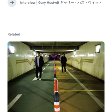
e
Interview | Gary Hustwit ギャリー・ハストウィット
N
v
e
i
x
o
t
u
p
s
o
p
Related
s
o
t
s
:
t
: