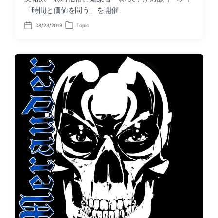
「時間と価値を問う」を開催
08/23/2019
Topic
P
P
o
o
s
s
t
t
d
e
a
d
t
i
e
n