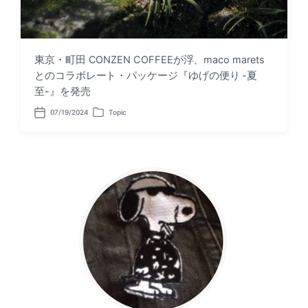
東京・町田 CONZEN COFFEEが浮、maco marets
とのコラボレート・パッケージ『ゆげの便り -夏
至-』を発売
07/19/2024
Topic
P
P
o
o
s
s
t
t
d
e
a
d
t
i
e
n