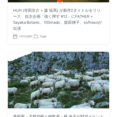
HUH (寺田京介 + 森 拓馬) が新作2タイトルをリリ
ース 自主企画「強く押す #12」にFATHER +
Sayaka Botanic、100mado、坂田律子、sofhesoが
出演
11/11/2021
Topic
P
P
o
o
s
s
t
t
d
e
a
d
t
i
e
n
美術家・志村信裕と編集者・林 央子が対談イベント