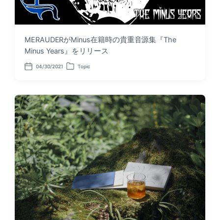
MERAUDERがMinus在籍時の貴重音源集『The
Minus Years』をリリース
04/30/2021
Topic
P
P
o
o
s
s
t
t
d
e
a
d
t
i
e
n