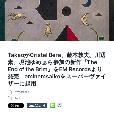
TakaoがCristel Bere、藤本敦夫、川辺
素、堀池ゆめぁら参加の新作『The
End of the Brim』をEM Recordsより
発売 eminemsaikoをスーパーヴァイ
ザーに起用
07/08/2025
P
o
Topic
P
s
o
t
s
d
t
a