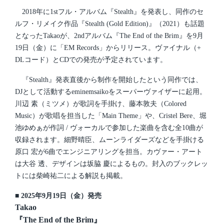
e
t
d
2018年に1stフル・アルバム『Stealth』を発表し、同作のセ
e
i
ルフ・リメイク作品『Stealth (Gold Edition)』（2021）も話題
n
となったTakaoが、2ndアルバム『The End of the Brim』を9月
19日（金）に「EM Records」からリリース。ヴァイナル（+
DLコード）とCDでの発売が予定されています。
『Stealth』発表直後から制作を開始したという同作では、
DJとして活動するeminemsaikoをスーパーヴァイザーに起用。
川辺 素（ミツメ）が歌詞を手掛け、藤本敦夫（Colored
Music）が歌唱を担当した「Main Theme」や、Cristel Bere、堀
池ゆめぁが作詞 / ヴォーカルで参加した楽曲を含む全10曲が
収録されます。細野晴臣、ムーンライダーズなどを手掛ける
原口 宏が6曲でエンジニアリングを担当。カヴァー・アート
は大谷 透、デザインは坂脇 慶によるもの。封入のブックレッ
トには柴崎祐二による解説も掲載。
■ 2025年9月19日（金）発売
Takao
『The End of the Brim』