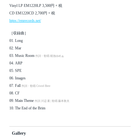
Vinyl LP EM1220LP 3,500円 + 税
CD EM1220CD 2,700円 + 税
https://emrecords.net/
［収録曲］
01. Long
02. Mar
03. Music Room
作詞・歌唱 堀池ゆめぁ
04. ARP
05. SPE
06. Images
07. Fall
作詞・歌唱 Cristel Bere
08. CF
09. Main Theme
作詞 川辺 素 | 歌唱 藤本敦夫
10. The End of the Brim
Gallery