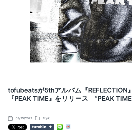
tofubeatsが5thアルバム『REFLECT
『PEAK TIME』をリリース “PEAK TIM
03/25/2022
Topic
P
P
o
o
s
s