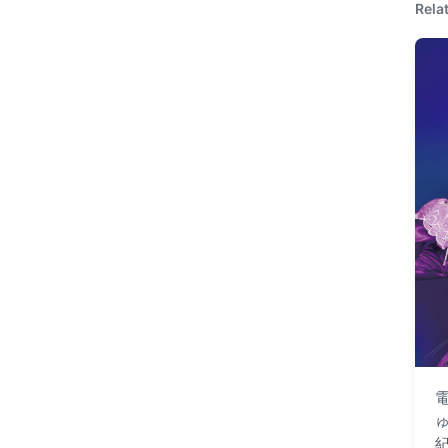
Rela
電
ゅ