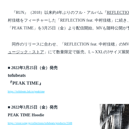
t
t
d
e
a
d
『RUN』（2018）以来約4年ぶりのフル・アルバム『
REFLECTI
t
i
e
n
村佳穂をフィーチャーした「REFLECTION feat. 中村佳穂」
「PEAK TIME」を3月25日（金）より配信開始。MVも随時公開
同作のリリースに合わせ、「REFLECTION feat. 中村佳穂」のMV中に
ュージック・ストア
」にて数量限定で販売。L～XXLの3サイズ展
■ 2022年3月25日（金）発売
tofubeats
『PEAK TIME』
https://tofubeats.lnk.to/peaktime
■ 2022年3月25日（金）発売
PEAK TIME Hoodie
https://store.wmg.jp/collections/tofubeats/products/2588