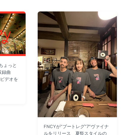
:
『ちょっと
収録曲
・ビデオを
FNCYが“ブートレグ”7″ヴァイナ
ルをリリース 夏祭スタイルの