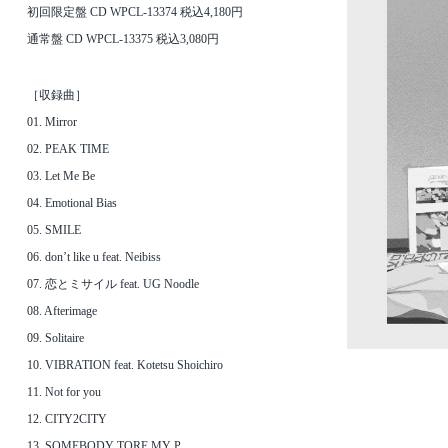
初回限定盤 CD WPCL-13374 税込4,180円
通常盤 CD WPCL-13375 税込3,080円
［収録曲］
01. Mirror
02. PEAK TIME
03. Let Me Be
04. Emotional Bias
05. SMILE
06. don’t like u feat. Neibiss
07. 恋とミサイル feat. UG Noodle
08. Afterimage
09. Solitaire
10. VIBRATION feat. Kotetsu Shoichiro
11. Not for you
12. CITY2CITY
13. SOMEBODY TORE MY P