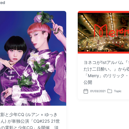
ted
p
o
s
t
:
ヨネコが1stアルバム
だけ二日酔い。』から
「Merry」のリリック
公開
01/03/2021
Topic
P
P
o
o
s
s
t
t
d
e
影と少年CQ (ルアン + ゆっき
a
d
t
i
ん) が単独公演「CQ#225 21世
e
n
紀の電影と少年CQ」を開催 須