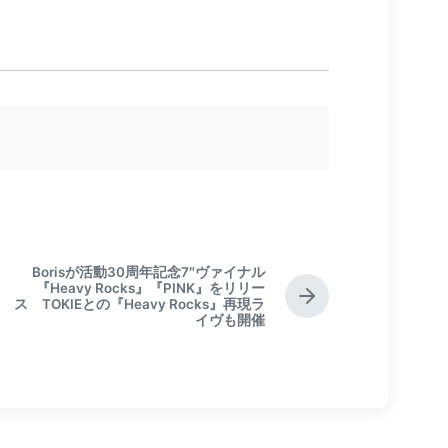
Borisが活動30周年記念7″ヴァイナル
『Heavy Rocks』『PINK』をリリー
N
ス TOKIEとの『Heavy Rocks』再現ラ
イヴも開催
e
x
t
p
o
s
t