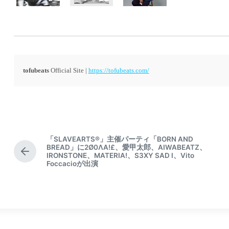
tofubeats
Official Site |
https://tofubeats.com/
「SLAVEARTS®︎」主催パーティ「BORN AND
BREAD」に2Ø0ΛA!£、愛甲太郎、AIWABEATZ、
P
IRONSTONE、MATERIA!、S3XY SAD I、Vito
Foccacioが出演
r
e
v
i
o
u
s