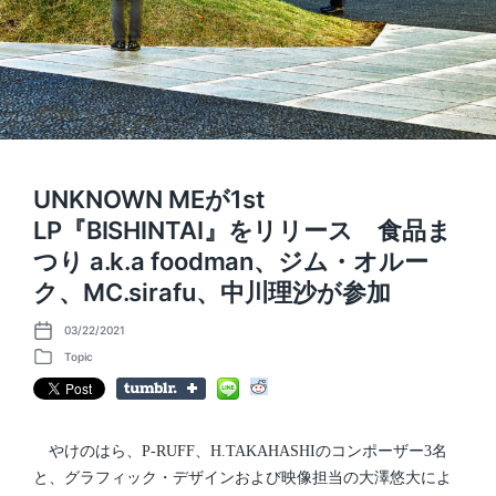
UNKNOWN MEが1st
LP『BISHINTAI』をリリース 食品ま
つり a.k.a foodman、ジム・オルー
ク、MC.sirafu、中川理沙が参加
03/22/2021
P
o
Topic
P
s
o
t
s
d
t
a
e
t
d
やけのはら、P-RUFF、H.TAKAHASHIのコンポーザー3名
e
i
と、グラフィック・デザインおよび映像担当の大澤悠大によ
n