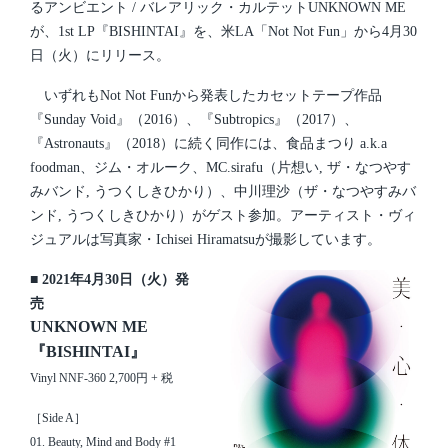
るアンビエント / バレアリック・カルテットUNKNOWN ME
が、1st LP『BISHINTAI』を、米LA「Not Not Fun」から4月30
日（火）にリリース。
いずれもNot Not Funから発表したカセットテープ作品
『Sunday Void‎』（2016）、『Subtropics』（2017）、
『Astronauts』（2018）に続く同作には、食品まつり a.k.a
foodman、ジム・オルーク、MC.sirafu（片想い, ザ・なつやす
みバンド, うつくしきひかり）、中川理沙（ザ・なつやすみバ
ンド, うつくしきひかり）がゲスト参加。アーティスト・ヴィ
ジュアルは写真家・Ichisei Hiramatsuが撮影しています。
■ 2021年4月30日（火）発
売
UNKNOWN ME
『BISHINTAI』
Vinyl NNF-360 2,700円 + 税
［Side A］
01. Beauty, Mind and Body #1