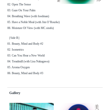
02. Open The Sense
03. Gaze On Your Palm
04. Breathing Wave (with foodman)
05. Have a Noble Meal (with Jim O’Rourke)
06. Moisture Of View (with MC.sirafu)
［Side B］
01. Beauty, Mind and Body #2
02. Isometrics
03. Can You Hear a New World
04. Treadmill (with Lisa Nakagawa)
05. Aroma Oxygen
06. Beauty, Mind and Body #3
Gallery