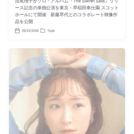
沼尾翔子がソロ・アルバム『The Siwnin Sails』リリ
ース記念の単独公演を東京・早稲田奉仕園 スコット
ホールにて開催 新藤早代とのコラボレート映像作
品を公開
05/22/2026
Topic
P
P
o
o
s
s
t
t
d
e
a
d
t
i
e
n