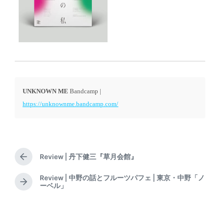
UNKNOWN ME
Bandcamp |
https://unknownme.bandcamp.com/
Review | 丹下健三『草月会館』
P
r
Review | 中野の話とフルーツパフェ | 東京・中野「ノ
e
N
ーベル」
v
e
i
x
o
t
u