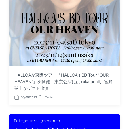
HALLCAが東阪ツアー「HALLCA's BD Tour "OUR
HEAVEN"」を開催 東京公演にはkukatachii、宮野
弦士がゲスト出演
10/05/2023
Topic
P
P
o
o
s
s
t
t
d
e
a
d
t
i