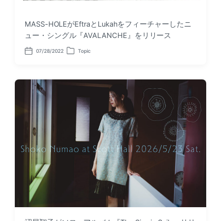
MASS-HOLEがEftraとLukahをフィーチャーしたニ
ュー・シングル『AVALANCHE』をリリース
07/28/2022
Topic
P
P
o
o
s
s
t
t
d
e
a
d
t
i
e
n