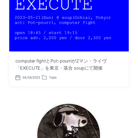
e
n
computer fightとPot-pourriが2マン・ライヴ
「EXECUTE」を東京・落合 soupにて開催
04/26/2023
Topic
P
P
o
o
s
s
t
t
d
e
a
d
t
i
e
n