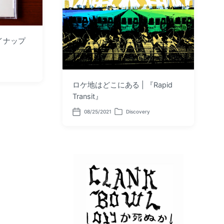
パイナップ
ロケ地はどこにある | 『Rapid
Transit』
08/25/2021
Discovery
P
P
o
o
s
s
t
t
d
e
a
d
t
i
e
n