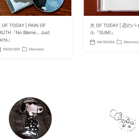
 OF TODAY | PAIN OF
犬 OF TODAY | 恋の
RUTH『No Blame… Just
ル『SUM!』
acts』
04/19/2024
Discovery
P
P
o
o
03/22/2021
Discovery
P
s
s
o
t
t
s
d
e
t
a
d
e
t
i
d
e
n
i
n