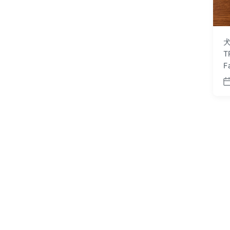
犬
T
F
P
o
s
t
d
a
t
e