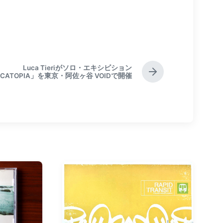
Luca Tieriがソロ・エキシビション
N
UCATOPIA」を東京・阿佐ヶ谷 VOIDで開催
e
x
t
p
o
s
t
: