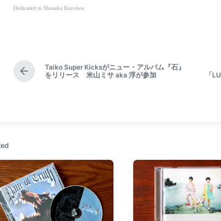
Dedicated to Shusaku Kuroiwa.
Taiko Super Kicksがニュー・アルバム『石』
P
をリリース 米山ミサ aka 浮が参加
「L
r
e
v
i
o
u
s
ted
p
o
s
t
: