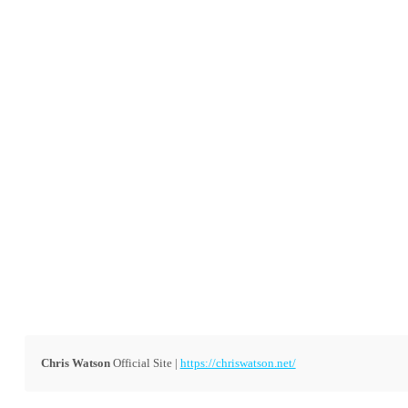
Chris Watson
Official Site |
https://chriswatson.net/