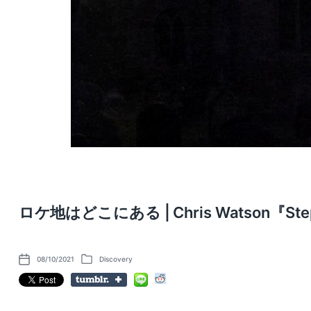
ロケ地はどこにある | Chris Watson『Steppi
08/10/2021
Discovery
P
P
o
o
s
s
t
t
d
e