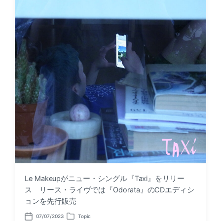
Le Makeupがニュー・シングル『Taxi』をリリー
ス リース・ライヴでは『Odorata』のCDエディシ
ョンを先行販売
07/07/2023
Topic
P
P