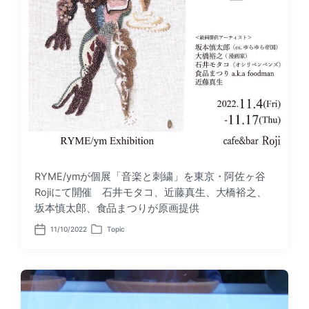
RYME/ymが個展「音楽と刺繍」を東京・阿佐ヶ谷
Rojiにて開催 石井モタコ、近藤真生、大橋裕之、
坂本慎太郎、食品まつりが原画提供
11/10/2022
Topic
P
P
o
o
s
s
t
t
d
e
a
d
t
i
e
n