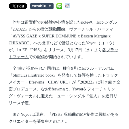
s
o
t
s
d
t
a
e
t
d
昨年は留置所での経験や心境を記した
note
や、1stシングル
e
i
『
202022
』からの音楽活動開始、ヴァーチャル・パーティ
n
「
AVYSS GAZE x SUPER DOMMUNE x Eastern Margins x
CHINABOT
」への出演などで話題となったYoyou（ヨユウ）
が、1st EP『PISS』をリリース。3月17日（水）より
各プラッ
トフォーム
での配信が開始されています。
全4曲が収められた同作は、昨年9月に1stフル・アルバム
『
Stimulus illustrated book
』を発表して好評を博したトラック
メイカー・Efeewma（CHAV URL）が『202022』に引き続き全
面プロデュース。なおEfeewmaは、Yoyouをフィーチャリン
グ・ヴォーカルに迎えたニュー・シングル『覚人』を近日リ
リース予定。
またYoyouは現在、『PISS』収録曲のMV制作に興味がある
クリエイターを募集中とのこと。