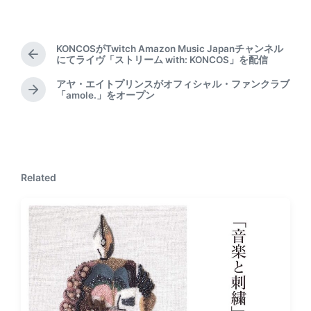
KONCOSがTwitch Amazon Music Japanチャンネル
P
にてライヴ「ストリーム with: KONCOS」を配信
r
アヤ・エイトプリンスがオフィシャル・ファンクラブ
e
N
「amole.」をオープン
v
e
i
x
o
t
u
p
s
o
p
Related
s
o
t
s
:
t
: