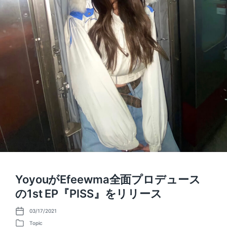
YoyouがEfeewma全面プロデュース
の1st EP『PISS』をリリース
03/17/2021
P
o
Topic
P