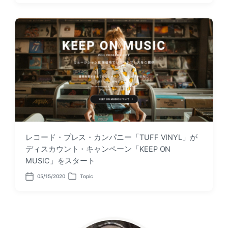
s
s
t
t
d
e
a
d
t
i
e
n
レコード・プレス・カンパニー「TUFF VINYL」が
ディスカウント・キャンペーン「KEEP ON
MUSIC」をスタート
05/15/2020
Topic
P
P
o
o
s
s
t
t
d
e
a
d
t
i