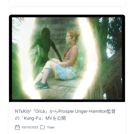
o
o
s
s
t
t
d
e
a
d
t
i
e
n
NTsKiが『Orca』からProsper Unger-Hamilton監督
の「Kung-Fu」MVを公開
03/15/2022
Topic
P
P
o
o