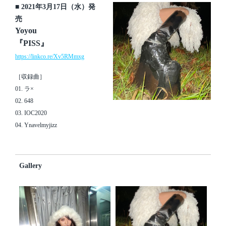
■ 2021年3月17日（水）発
売
Yoyou
『PISS』
https://linkco.re/Xv5RMmxg
［収録曲］
01. ラ×
02. 648
03. IOC2020
04. Ynavelmyjizz
Gallery