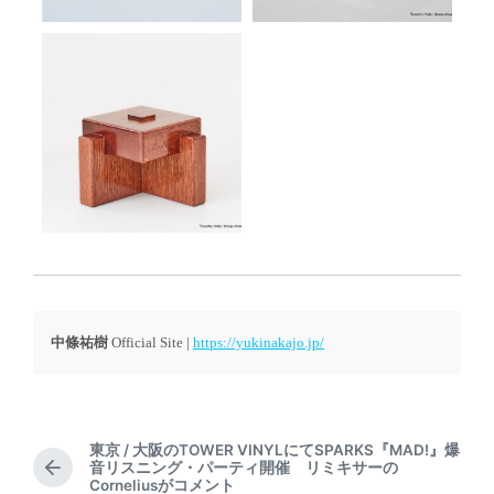
中條祐樹
Official Site |
https://yukinakajo.jp/
東京 / 大阪のTOWER VINYLにてSPARKS『MAD!』爆
音リスニング・パーティ開催 リミキサーの
P
Corneliusがコメント