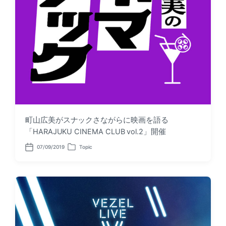
町山広美がスナックさながらに映画を語る
「HARAJUKU CINEMA CLUB vol.2」開催
07/09/2019
Topic
P
P
o
o
s
s
t
t
d
e
a
d
t
i
e
n