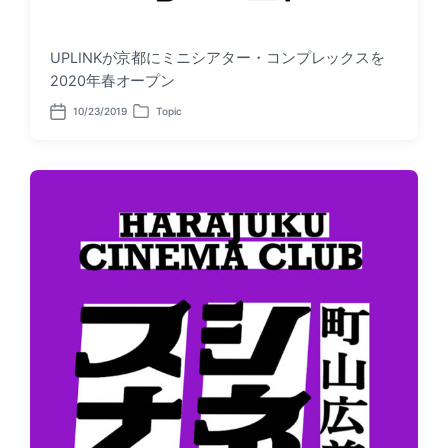
UPLINKが京都にミニシアター・コンプレックスを
2020年春オープン
10/23/2019
Topic
P
P
o
o
s
s
t
t
d
e
a
d
t
i
e
n