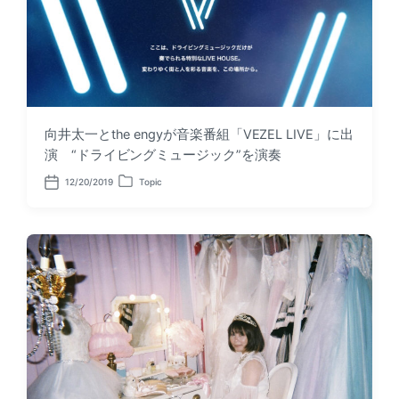
向井太一とthe engyが音楽番組「VEZEL LIVE」に出
演 “ドライビングミュージック”を演奏
12/20/2019
Topic
P
P
o
o
s
s
t
t
d
e
a
d
t
i
e
n