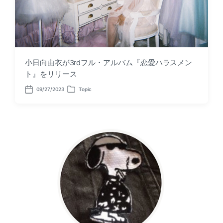
小日向由衣が3rdフル・アルバム『恋愛ハラスメン
ト』をリリース
09/27/2023
Topic
P
P
o
o
s
s
t
t
d
e
a
d
t
i
e
n