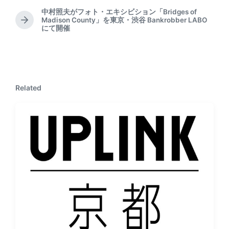
r
e
中村照夫がフォト・エキシビション「Bridges of
Madison County」を東京・渋谷 Bankrobber LABO
v
N
にて開催
i
e
o
x
u
t
s
p
p
o
o
s
Related
s
t
t
:
: