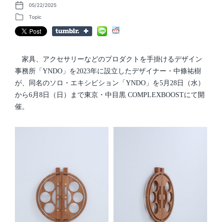
05/22/2025
P
o
Topic
P
s
o
t
s
d
t
a
e
t
d
家具、アクセサリーなどのプロダクトを手掛けるデザイン
e
i
事務所「YNDO」を2023年に設立したデザイナー・中條祐樹
n
が、同名のソロ・エキシビション「YNDO」を5月28日（水）
から6月8日（日）まで東京・中目黒 COMPLEXBOOSTにて開
催。