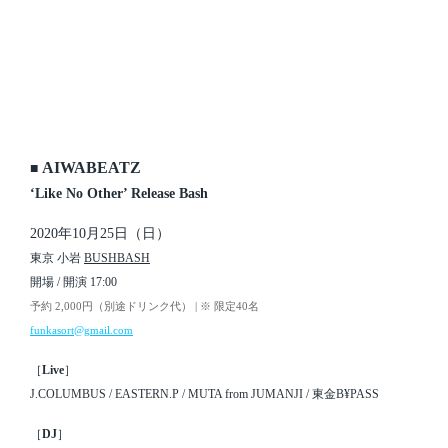
AIWABEATZ
■
‘Like No Other’ Release Bash
2020年10月25日（日）
東京 小岩
BUSHBASH
開場 / 開演 17:00
予約 2,000円（別途ドリンク代） | ※ 限定40名
funkasort@gmail.com
［
Live
］
J.COLUMBUS / EASTERN.P / MUTA from JUMANJI / 東金B¥PASS
［
DJ
］