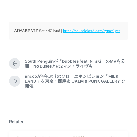
AIWABEATZ
SoundCloud |
https://soundcloud.com/tymeslyce
South Penguinが「bubbles feat. NTsKi」のMVを公
P
開 No Busesとの2マン・ライヴも
r
anccoが4年ぶりのソロ・エキシビション「MILK
e
LAND」を東京・西麻布 CALM & PUNK GALLERYで
N
v
開催
e
i
x
o
t
u
p
s
o
p
s
o
Related
t
s
:
t