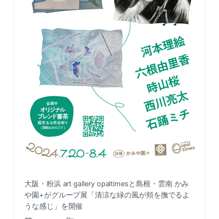
大阪・粉浜 art gallery opaltimesと島根・雲南 かみ
や園+がグループ展「清涼な緑の風が頬を撫でるよ
うな感じ」を開催