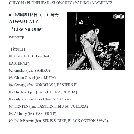
CHIYORI / PHONEHEAD / SLOWCURV / YAHIKO / AIWABEATZ
■ 2020年9月5日（土）発売
AIWABEATZ
『Like No Other』
Bandcamp
［収録曲］
01. Crabs In A Buckets (feat.
EASTERN.P)
02. oneshot (feat. YAHIKO)
03. Ghetto Gospel (feat. MUTA)
04. Gyps(y) (feat. 東金B¥PASS, EASTERN.P)
05. Our Night pt.2 (feat. VOLOJZA, RHYDA)
06. onlygoforwardourart (feat. VOLOJZA)
07. FRNTLN (feat. EASTERN.P, MUTA, VOLOJZA)
08. Alchemy (feat. EASTERN.P)
09. LxHxP remix (feat. SEKIS & DIKE, BLACK COTTON SWAB)