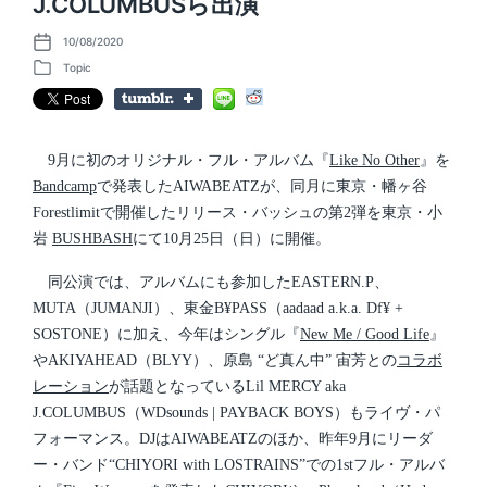
J.COLUMBUSら出演
10/08/2020
P
o
Topic
P
s
o
t
s
d
t
a
e
t
d
9月に初のオリジナル・フル・アルバム『
Like No Other
』を
e
i
Bandcamp
で発表したAIWABEATZが、同月に東京・幡ヶ谷
n
Forestlimitで開催したリリース・バッシュの第2弾を東京・小
岩
BUSHBASH
にて10月25日（日）に開催。
同公演では、アルバムにも参加したEASTERN.P、
MUTA（JUMANJI）、東金B¥PASS（aadaad a.k.a. Df¥ +
SOSTONE）に加え、今年はシングル『
New Me / Good Life
』
やAKIYAHEAD（BLYY）、原島 “ど真ん中” 宙芳との
コラボ
レーション
が話題となっているLil MERCY aka
J.COLUMBUS（WDsounds | PAYBACK BOYS）もライヴ・パ
フォーマンス。DJはAIWABEATZのほか、昨年9月にリーダ
ー・バンド“CHIYORI with LOSTRAINS”での1stフル・アルバ