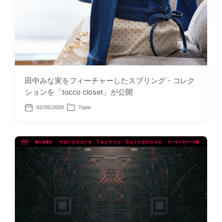
田中みな実をフィーチャーしたスプリング・コレク
ションを「tocco closet」が公開
02/05/2020
Topic
P
P
o
o
s
s
t
t
d
e
a
d
t
i
e
n