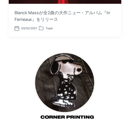
Blanck Massが全2曲の大作ニュー・アルバム『In
Ferneaux』をリリース
03/02/2021
Topic
P
P
o
o
s
s
t
t
d
e
a
d
t
i
e
n