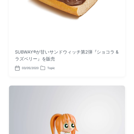
SUBWAY®が甘いサンドウィッチ第2弾『ショコラ &
ラズベリー』を販売
03/05/2020
Topic
P
P
o
o
s
s
t
t
d
e
a
d
t
i
e
n