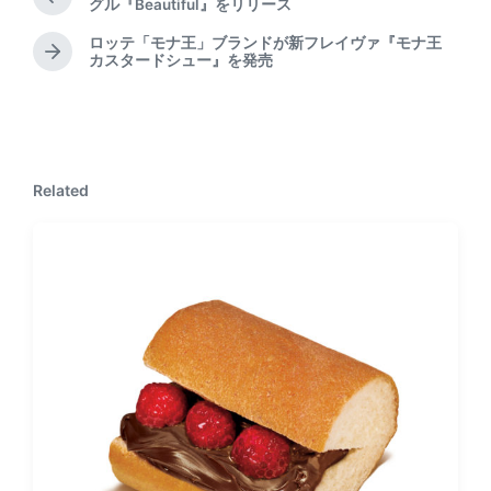
P
グル『Beautiful』をリリース
r
ロッテ「モナ王」ブランドが新フレイヴァ『モナ王
e
N
カスタードシュー』を発売
v
e
i
x
o
t
u
p
s
o
p
Related
s
o
t
s
:
t
: