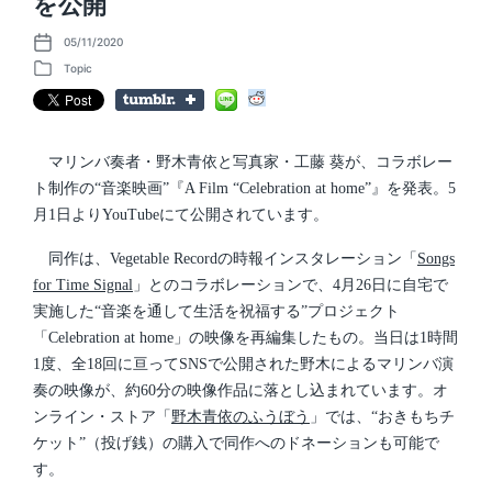
を公開
05/11/2020
P
o
Topic
P
s
o
t
s
d
t
a
e
t
d
マリンバ奏者・野木青依と写真家・工藤 葵が、コラボレー
e
i
ト制作の“音楽映画”『A Film “Celebration at home”』を発表。5
n
月1日よりYouTubeにて公開されています。
同作は、Vegetable Recordの時報インスタレーション「
Songs
for Time Signal
」とのコラボレーションで、4月26日に自宅で
実施した“音楽を通して生活を祝福する”プロジェクト
「Celebration at home」の映像を再編集したもの。当日は1時間
1度、全18回に亘ってSNSで公開された野木によるマリンバ演
奏の映像が、約60分の映像作品に落とし込まれています。オ
ンライン・ストア「
野木青依のふうぼう
」では、“おきもちチ
ケット”（投げ銭）の購入で同作へのドネーションも可能で
す。