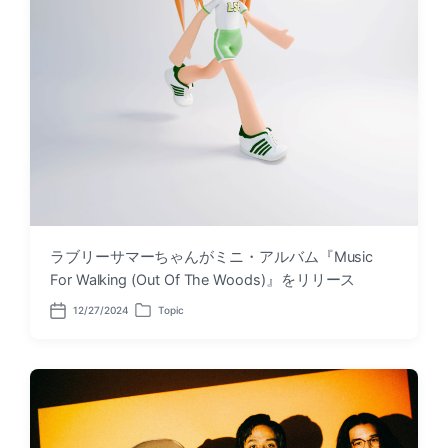
ラブリーサマーちゃんがミニ・アルバム『Music
For Walking (Out Of The Woods)』をリリース
12/27/2024
Topic
P
P
o
o
s
s
t
t
d
e
a
d
t
i
e
n