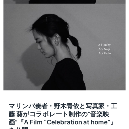
マリンバ奏者・野木青依と写真家・工
藤 葵がコラボレート制作の“音楽映
画”『A Film “Celebration at home”』