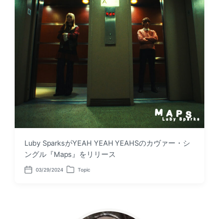
Luby SparksがYEAH YEAH YEAHSのカヴァー・シ
ングル『Maps』をリリース
03/29/2024
Topic
P
P
o
o
s
s
t
t
d
e
a
d
t
i