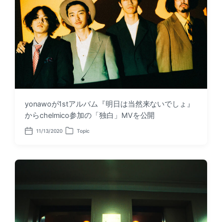
yonawoが1stアルバム『明日は当然来ないでしょ』
からchelmico参加の「独白」MVを公開
11/13/2020
Topic
P
P
o
o
s
s
t
t
d
e
a
d
t
i
e
n