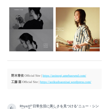
野木青依
Official Site |
https://aoinogi.amebaownd.com/
工藤 葵
Official Site |
https://aoikudoaonisai.wordpress.com/
Rhyeが“日常生活に美しさを見つける”ニュー・シン