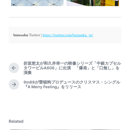
butasaku
Twitter |
https://twitter.com/butasaku_jp/
折坂悠太が和久井幸一の映像シリーズ「中銀カプセル
タワービルA606」に出演 「爆発」と「口無し」を
P
演奏
r
e
9m88が雷頓狗プロデュースのクリスマス・シングル
N
『A Merry Feeling』をリリース
v
e
i
x
o
t
u
p
s
o
p
Related
s
o
t
s