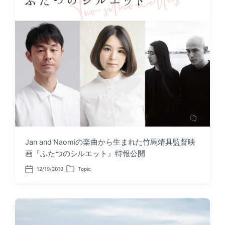
t
i
e
n
Jan and Naomiの楽曲から生まれた竹馬靖具監督映
画『ふたつのシルエット』特報公開
12/19/2019
Topic
P
P
o
o
s
s
t
t
d
e
a
d
t
i
e
n