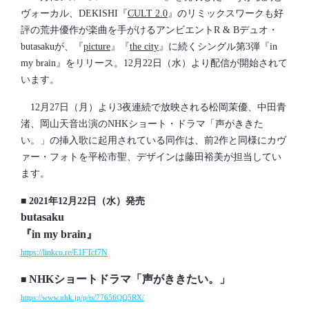
i
ヴォーカル、DEKISHI『
CULT 2.0
』のリミックスワークも好
n
評の荒井優作が楽曲を手がけるアンビエントR & Bデュオ・
butasakuが、『
picture
』『
the city
』に続くシングル第3弾『in
my brain』をリリース。12月22日（水）より配信が開始されて
います。
12月27日（月）より3夜連続で放映される松岡茉優、中田青
渚、岡山天音出演のNHKショート・ドラマ「声がききた
い。」の挿入歌に起用されている同作は、前2作と同様にカヴ
ァー・フォトを平松市聖、デザインは藤田裕美が担当してい
ます。
■ 2021年12月22日（水）発売
butasaku
『in my brain』
https://linkco.re/E1FTcf7N
NHKショートドラマ「声がききたい。」
■
https://www.nhk.jp/p/ts/77656QQ5RX/