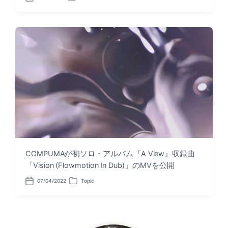
P
P
o
o
s
s
t
t
d
e
a
d
t
i
e
n
COMPUMAが初ソロ・アルバム『A View』収録曲
「Vision (Flowmotion In Dub)」のMVを公開
07/04/2022
Topic
P
P
o
o
s
s
t
t
d
e
a
d