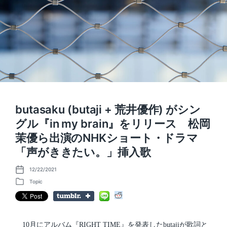
butasaku (butaji + 荒井優作) がシン
グル『in my brain』をリリース 松岡
茉優ら出演のNHKショート・ドラマ
「声がききたい。」挿入歌
12/22/2021
P
o
Topic
P
s
o
t
s
d
t
a
e
t
d
10月にアルバム『RIGHT TIME』を発表したbutajiが歌詞と
e