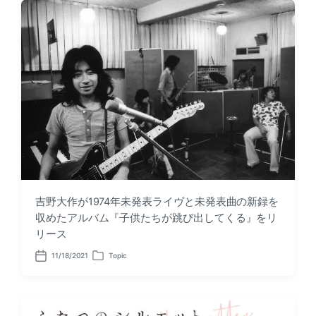
:
t
:
吉野大作が1974年未発表ライヴと未発表曲の新録を
収めたアルバム『子供たちが跳び出してくる』をリ
リース
11/18/2021
Topic
P
P
o
o
s
s
t
t
d
e
a
d