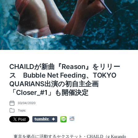
CHAILDが新曲『Reason』をリリー
ス Bubble Net Feeding、TOKYO
QUARIANS出演の初自主企画
「Closer_#1」も開催決定
03/04/2020
P
o
Topic
P
s
o
t
s
d
t
a
e
t
d
東京を拠点に活動するセクステット・CHAILD（g Kurando
e