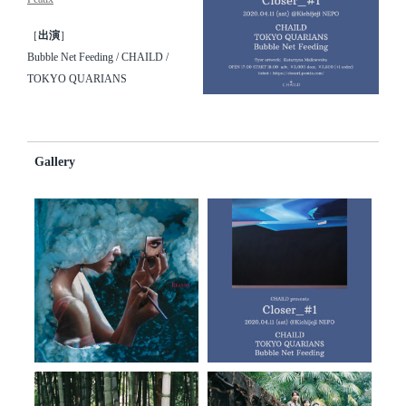
［
出演
］
Bubble Net Feeding / CHAILD /
TOKYO QUARIANS
Gallery