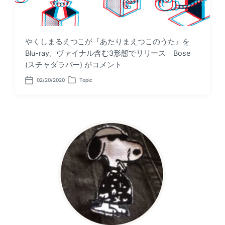
やくしまるえつこが『あたりまえつこのうた』を
Blu-ray、ヴァイナル含む3形態でリリース Bose
(スチャダラパー) がコメント
02/20/2020
Topic
P
P
o
o
s
s
t
t
d
e
a
d
t
i
e
n