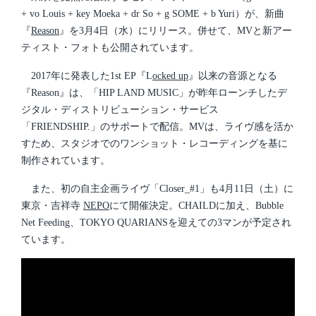
i
+ vo Louis + key Moeka + dr So + g SOME + b Yuri）が、新曲
n
『
Reason
』を3月4日（水）にリリース。併せて、MVと新アー
ティスト・フォトも公開されています。
2017年に発表した1st EP『L
ocked up
』以来の音源となる
『Reason』は、「HIP LAND MUSIC」が昨年ローンチしたデ
ジタル・ディストリビューション・サービス
「FRIENDSHIP.」のサポートで配信。MVは、ライヴ感を活か
すため、スタジオでのワンショット・レコーディングを基に
制作されています。
また、初の自主企画ライヴ「Closer_#1」も4月11日（土）に
東京・吉祥寺
NEPO
にて開催決定。CHAILDに加え、Bubble
Net Feeding、TOKYO QUARIANSを迎えての3マンが予定され
ています。