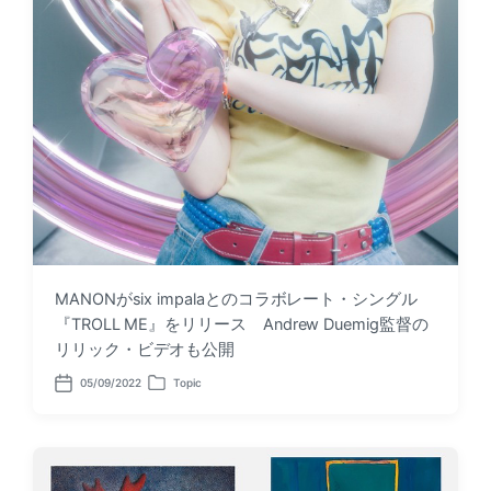
MANONがsix impalaとのコラボレート・シングル
『TROLL ME』をリリース Andrew Duemig監督の
リリック・ビデオも公開
05/09/2022
Topic
P
P
o
o
s
s
t
t
d
e
a
d
t
i