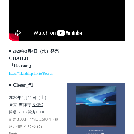
■ 2020年3月4日（水）発売
CHAILD
『Reason』
https://friendship.lnk.to/Reason
Closer_#1
■
2020年4月11日（土）
東京 吉祥寺
NEPO
開場 17:00 / 開演 18:00
前売 3,000円 / 当日 3,500円（税
込 / 別途ドリンク代）
Peatix