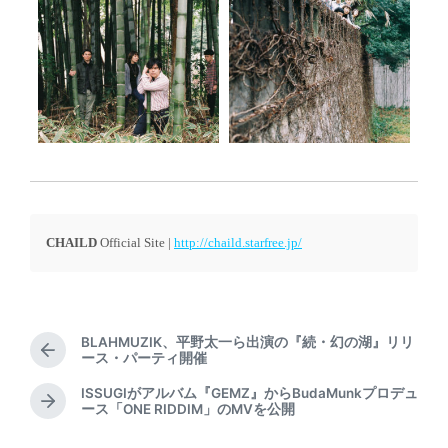
CHAILD
Official Site |
http://chaild.starfree.jp/
BLAHMUZIK、平野太一ら出演の『続・幻の湖』リリ
P
ース・パーティ開催
r
ISSUGIがアルバム『GEMZ』からBudaMunkプロデュ
e
N
ース「ONE RIDDIM」のMVを公開
v
e
i