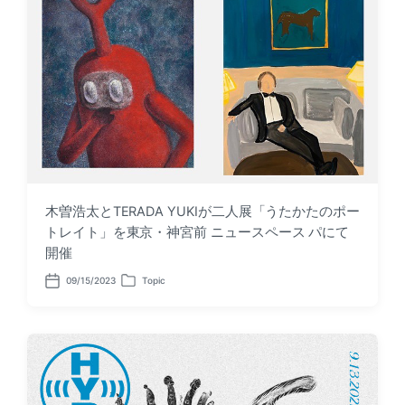
e
n
木曽浩太とTERADA YUKIが二人展「うたかたのポー
トレイト」を東京・神宮前 ニュースペース パにて
開催
09/15/2023
Topic
P
P
o
o
s
s
t
t
d
e
a
d
t
i
e
n