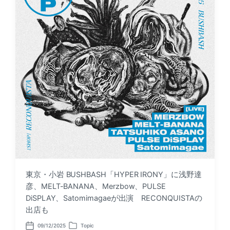
東京・小岩 BUSHBASH「HYPER IRONY」に浅野達
彦、MELT-BANANA、Merzbow、PULSE
DiSPLAY、Satomimagaeが出演 RECONQUISTAの
出店も
09/12/2025
Topic
P
P