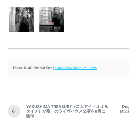
Diana Krall
Official Site |
http://www.dianakrall.com/
YAKUSHIMA TREASURE（コムアイ + オオル
De
タイチ）が唯一のライヴハウス公演を8月に
Mu
P
開催
r
e