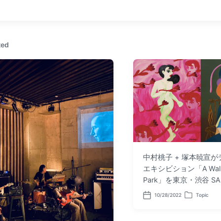
v
i
o
u
s
ted
p
o
s
t
:
中村桃子 + 塚本暁宣
エキシビション「A Walk i
Park」を東京・渋谷 S
10/28/2022
Topic
P
P
o
o
s
s
t
t