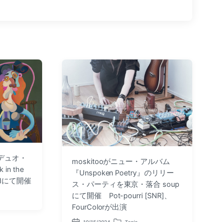
t
p
o
s
t
:
がデュオ・
moskitooがニュー・アルバム
n the
『Unspoken Poetry』のリリー
AIにて開催
ス・パーティを東京・落合 soup
にて開催 Pot-pourri [SNR]、
FourColorが出演
10/15/2024
Topic