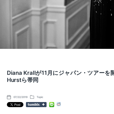
Diana Krallが11月にジャパン・ツアーを開催 
Hurstら帯同
07/22/2019
Topic
P
P
o
o
s
s
t
t
d
e