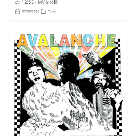
の「2:53」MVを公開
07/29/2025
Topic
P
P
o
o
s
s
t
t
d
e
a
d
t
i
e
n