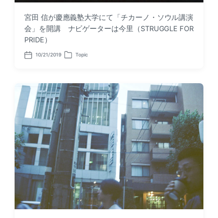
宮田 信が慶應義塾大学にて「チカーノ・ソウル講演
会」を開講 ナビゲーターは今里（STRUGGLE FOR
PRIDE）
10/21/2019
Topic
P
P
o
o
s
s
t
t
d
e
a
d
t
i
e
n