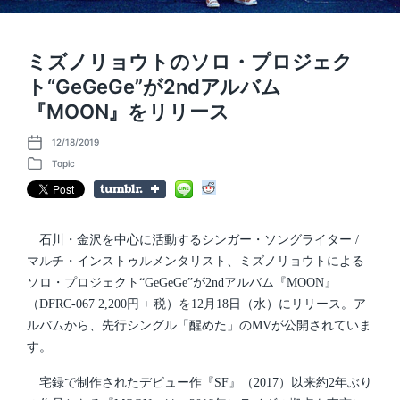
ミズノリョウトのソロ・プロジェク
ト“GeGeGe”が2ndアルバム
『MOON』をリリース
12/18/2019
P
o
Topic
P
s
o
t
s
d
t
a
e
t
d
石川・金沢を中心に活動するシンガー・ソングライター /
e
i
マルチ・インストゥルメンタリスト、ミズノリョウトによる
n
ソロ・プロジェクト“GeGeGe”が2ndアルバム『MOON』
（DFRC-067 2,200円 + 税）を12月18日（水）にリリース。ア
ルバムから、先行シングル「醒めた」のMVが公開されていま
す。
宅録で制作されたデビュー作『SF』（2017）以来約2年ぶり