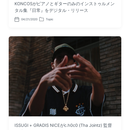
KONCOSがピアノとギターのみのインストゥルメン
タル集『日常』をデジタル・リリース
04/21/2020
Topic
P
P
o
o
s
s
t
t
d
e
a
d
t
i
e
n
ISSUGI + GRADIS NICEがc.h0c0 (Tha Jointz) 監督