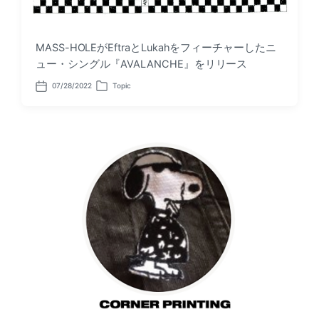
MASS-HOLEがEftraとLukahをフィーチャーしたニ
ュー・シングル『AVALANCHE』をリリース
07/28/2022
Topic
P
P
o
o
s
s
t
t
d
e
a
d
t
i
e
n