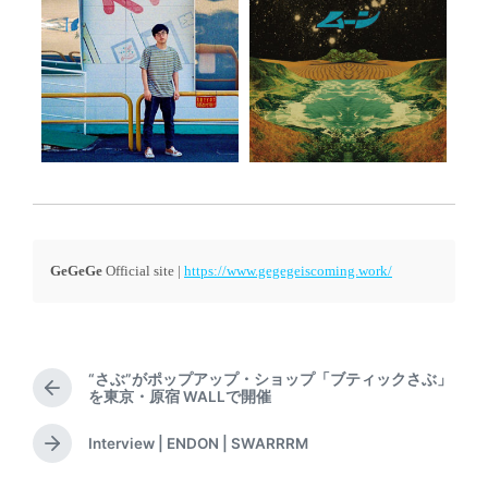
GeGeGe
Official site |
https://www.gegegeiscoming.work/
“さぶ”がポップアップ・ショップ「ブティックさぶ」
P
を東京・原宿 WALLで開催
r
e
Interview | ENDON | SWARRRM
N
v
e
i