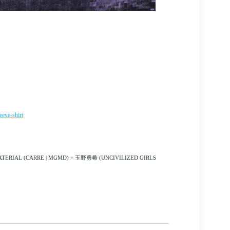
eeve-shirt
ATERIAL (CARRE | MGMD) + 玉野勇希 (UNCIVILIZED GIRLS