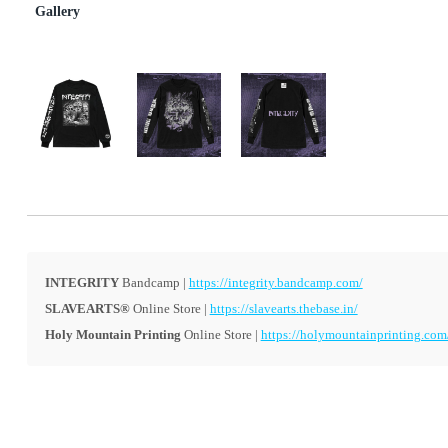
Gallery
INTEGRITY
Bandcamp |
https://integrity.bandcamp.com/
SLAVEARTS®︎
Online Store |
https://slavearts.thebase.in/
Holy Mountain Printing
Online Store |
https://holymountainprinting.com