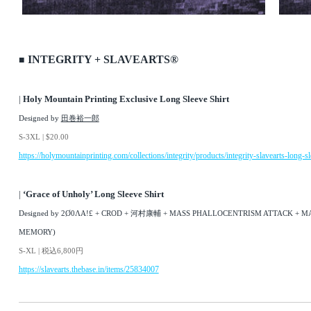
INTEGRITY + SLAVEARTS®︎
■
|
Holy Mountain Printing Exclusive Long Sleeve Shirt
Designed by
田巻裕一郎
S-3XL | $20.00
https://holymountainprinting.com/collections/integrity/products/integrity-slavearts-long-sl
|
‘Grace of Unholy’ Long Sleeve Shirt
Designed by 2Ø0ΛA!£ + CROD + 河村康輔 + MASS PHALLOCENTRISM ATTACK + M
MEMORY)
S-XL | 税込6,800円
https://slavearts.thebase.in/items/25834007