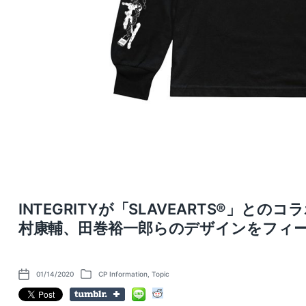
INTEGRITYが「SLAVEARTS®︎」
村康輔、田巻裕一郎らのデザインをフィ
01/14/2020
CP Information
,
Topic
P
P
o
o
s
s