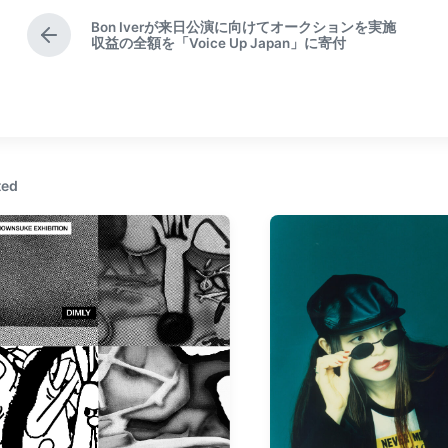
Bon Iverが来日公演に向けてオークションを実施
P
収益の全額を「Voice Up Japan」に寄付
r
e
v
i
o
u
s
ted
p
o
s
t
: