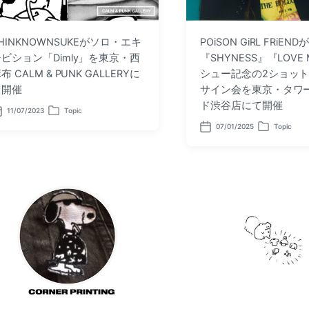
HINKNOWNSUKEがソロ・エキ
POiSON GiRL FRiENDが
ビション「Dimly」を東京・西
『SHYNESS』『LOVE
布 CALM & PUNK GALLERYに
シュー記念の2ショット
て開催
サイン会を東京・タワ
ド渋谷店にて開催
11/07/2023
Topic
P
o
07/01/2025
Topic
P
P
s
o
o
t
s
s
e
t
t
d
d
e
i
a
d
n
t
i
e
n