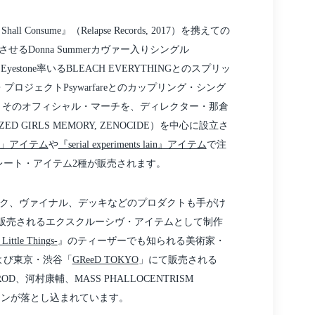
ll Consume』（Relapse Records, 2017）を携えての
せるDonna Summerカヴァー入りシングル
rent Eyestone率いるBLEACH EVERYTHINGとのスプリッ
・プロジェクトPsywarfareとのカップリング・シング
RITY。そのオフィシャル・マーチを、ディレクター・那倉
D GIRLS MEMORY, ZENOCIDE）を中心に設立さ
」アイテム
や
『serial experiments lain』アイテム
で注
ボレート・アイテム2種が販売されます。
ク、ヴァイナル、デッキなどのプロダクトも手がけ
販売されるエクスクルーシヴ・アイテムとして制作
ittle Things-
』のティーザーでも知られる美術家・
よび東京・渋谷「
GReeD TOKYO
」にて販売される
、CROD、河村康輔、MASS PHALLOCENTRISM
るデザインが落とし込まれています。