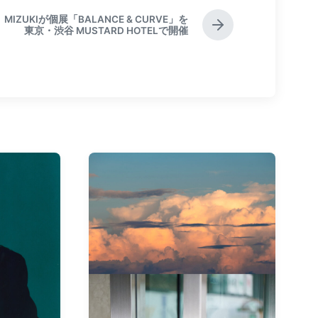
MIZUKIが個展「BALANCE & CURVE」を
N
東京・渋谷 MUSTARD HOTELで開催
e
x
t
p
o
s
t
: