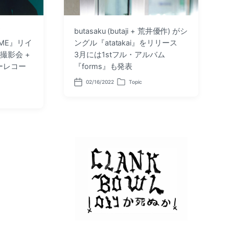
butasaku (butaji + 荒井優作) がシ
 ME』リイ
ングル『atatakai』をリリース
撮影会 +
3月には1stフル・アルバム
ーレコー
『forms』も発表
02/16/2022
Topic
P
P
o
o
s
s
t
t
d
e
a
d
t
i
e
n