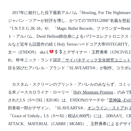
t
t
d
e
a
d
2017年に敢行した目下最新アルバム『Howling, For The Nightmare Sha
t
i
e
n
ジャパン・ツアーが好評を博し、かつての“INTEG2000”名義を想起さ
『I.N.T.E.G.2K.18』や、「Magic Bullet Records」ファウンダーB
ト・アルバム、Dwid Hellion師自身によるパワーエレクトロニクス
ルなど近年も話題作の続くHoly Terrorハードコア大帝INTEG
太一（ENDON） aka L
とデザイナー・玉野勇希（UNCIVILIZE
れ、昨年ニック・ランド認定
「サイバネティック文化研究ユニット
目を浴びたアパレル・ブランド「SLAVEARTS®︎」が制作。コラ
カスタム・スクリーンのプリント・アパレルのみならず、コミッ
る米ノースカロライナ・ローリー「
Holy Mountain Printing
」のみで
されたLS（S〜3XL | $20.00）は、ENDONのマーチや『
歪神論 -Evil L
田巻裕一郎がデザイン。「SLAVEARTS®︎」
オンライン・ストア
お
『Grace of Unholy』LS（S〜XL | 税込6,800円）には、2Ø0ΛA!£
ATTACK、MATERIAL（CARRE | MGMD）、玉野勇希によ