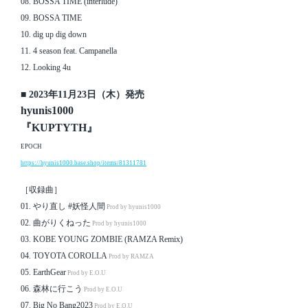
08. BOSSA TIME (interlude)
09. BOSSA TIME
10. dig up dig down
11. 4 season feat. Campanella
12. Looking 4u
■ 2023年11月23日（木）発売
hyunis1000
『KUPTYTH』
EPOCH
https://hyunis1000.base.shop/items/81311781
［収録曲］
01. やり直し #妖怪人間
Prod by hyunis1000
02. 曲がりくねった
Prod by hyunis1000
03. KOBE YOUNG ZOMBIE (RAMZA Remix)
04. TOYOTA COROLLA
Prod by RAMZA
05. EarthGear
Prod by E.O.U
06. 森林に行こう
Prod by E.O.U
07. Big No Bang2023
Prod by E.O.U