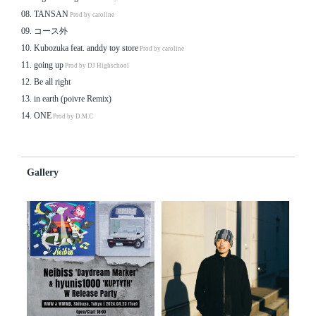
08. TANSAN
Prod by caroline
09. コース外
10. Kubozuka feat. anddy toy store
Prod by caroline
11. going up
Prod by DJ Highschool
12. Be all right
13. in earth (poivre Remix)
14. ONE
Prod by D.M.C
Gallery