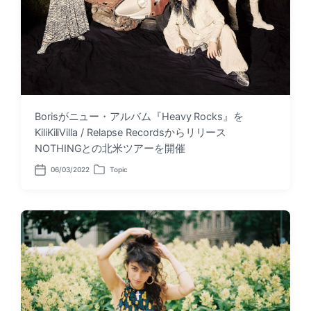
Borisがニュー・アルバム『Heavy Rocks』を
KiliKiliVilla / Relapse Recordsからリリース
NOTHINGとの北米ツアーを開催
06/03/2022
Topic
P
P
o
o
s
s
t
t
d
e
a
d
t
i
e
n