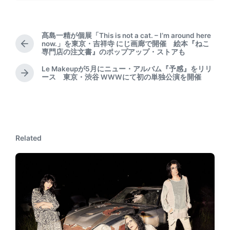
髙島一精が個展「This is not a cat. – I’m around here
now.」を東京・吉祥寺 にじ画廊で開催 絵本『ねこ
P
専門店の注文書』のポップアップ・ストアも
r
e
Le Makeupが5月にニュー・アルバム『予感』をリリ
N
ース 東京・渋谷 WWWにて初の単独公演を開催
v
e
i
x
o
t
u
p
s
o
p
Related
s
o
t
s
:
t
: