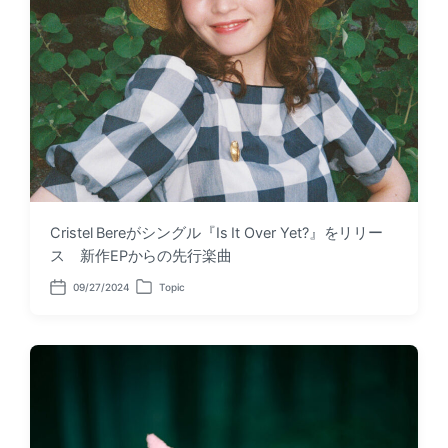
Cristel Bereがシングル『Is It Over Yet?』をリリー
ス 新作EPからの先行楽曲
09/27/2024
Topic
P
P
o
o
s
s
t
t
d
e
a
d
t
i
e
n