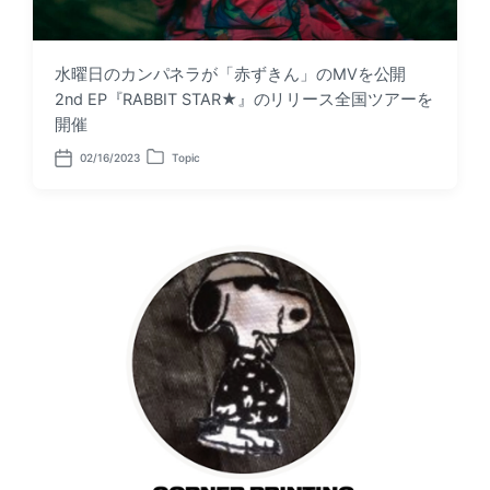
水曜日のカンパネラが「赤ずきん」のMVを公開
2nd EP『RABBIT STAR★』のリリース全国ツアーを
開催
02/16/2023
Topic
P
P
o
o
s
s
t
t
d
e
a
d
t
i
e
n