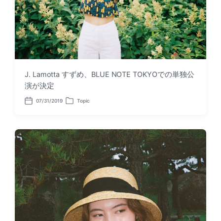
J. Lamotta すずめ、BLUE NOTE TOKYOでの単独公
演が決定
07/31/2019
Topic
P
P
o
o
s
s
t
t
d
e
a
d
t
i
e
n