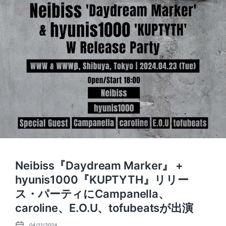
Neibiss『Daydream Marker』 +
hyunis1000『KUPTYTH』リリー
ス・パーティにCampanella、
caroline、E.O.U、tofubeatsが出演
04/11/2024