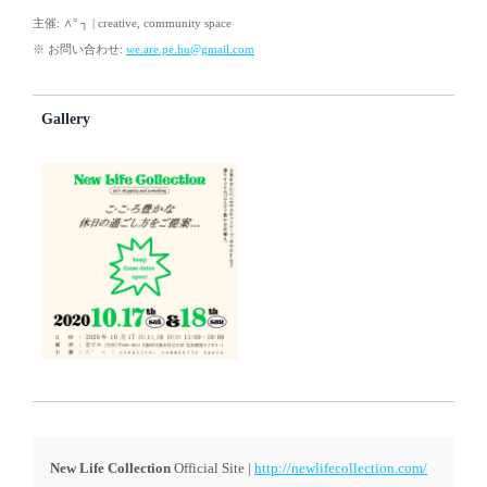
主催: ∧° ┐ | creative, community space
※ お問い合わせ:
we.are.pe.hu@gmail.com
Gallery
New Life Collection
Official Site |
http://newlifecollection.com/