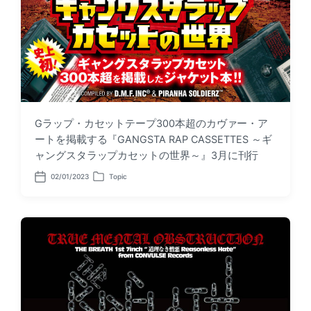
Gラップ・カセットテープ300本超のカヴァー・ア
ートを掲載する『GANGSTA RAP CASSETTES ～ギ
ャングスタラップカセットの世界～』3月に刊行
02/01/2023
Topic
P
P
o
o
s
s
t
t
d
e
a
d
t
i
e
n