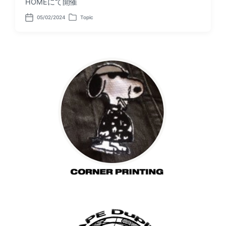
HOMEにて開催
05/02/2024
Topic
P
P
o
o
s
s
t
t
d
e
a
d
t
i
e
n