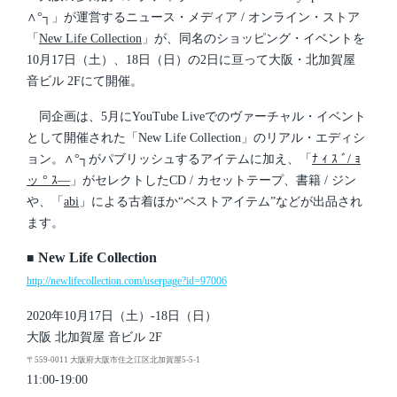
i
∧°┐」が運営するニュース・メディア / オンライン・ストア
n
「
New Life Collection
」が、同名のショッピング・イベントを
10月17日（土）、18日（日）の2日に亘って大阪・北加賀屋
音ビル 2Fにて開催。
同企画は、5月にYouTube Liveでのヴァーチャル・イベント
として開催された「New Life Collection」のリアル・エディシ
ョン。∧°┐がパブリッシュするアイテムに加え、「
ﾅ ｨ ｽ ﾞ/ ｮ
ッ ° ｽ―
」がセレクトしたCD / カセットテープ、書籍 / ジン
や、「
abi
」による古着ほか“ベストアイテム”などが出品され
ます。
New Life Collection
■
http://newlifecollection.com/userpage?id=97006
2020年10月17日（土）-18日（日）
大阪 北加賀屋 音ビル 2F
〒559-0011 大阪府大阪市住之江区北加賀屋5-5-1
11:00-19:00