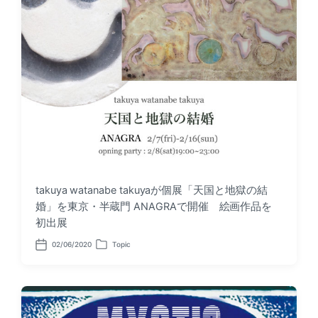
takuya watanabe takuyaが個展「天国と地獄の結
婚」を東京・半蔵門 ANAGRAで開催 絵画作品を
初出展
02/06/2020
Topic
P
P
o
o
s
s
t
t
d
e
a
d
t
i