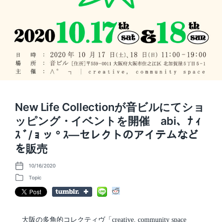
New Life Collectionが音ビルにてショ
ッピング・イベントを開催 abi、ﾅ ｨ
ｽ ﾞ/ ｮ ッ ° ｽ―セレクトのアイテムなど
を販売
10/16/2020
P
o
Topic
P
s
o
t
s
d
t
a
e
t
d
大阪の多角的コレクティヴ「creative, community space
e