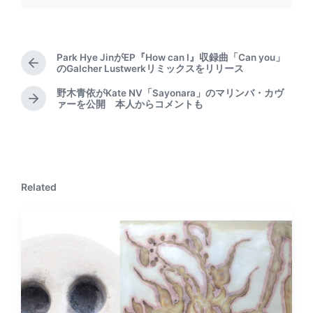
Park Hye JinがEP『How can I』収録曲「Can you」
P
のGalcher Lustwerkリミックスをリリース
r
野木青依がKate NV「Sayonara」のマリンバ・カヴ
e
N
ァーを公開 本人からコメントも
v
e
i
x
o
t
u
p
s
o
p
Related
s
o
t
s
:
t
: