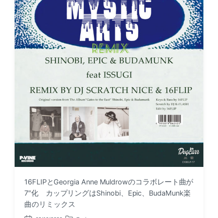
e
n
16FLIPとGeorgia Anne Muldrowのコラボレート曲が
7″化 カップリングはShinobi、Epic、BudaMunk楽
曲のリミックス