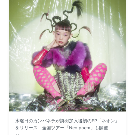
a
d
t
i
e
n
水曜日のカンパネラが詩羽加入後初のEP『ネオン』
をリリース 全国ツアー「Neo poem」も開催