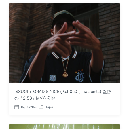
t
t
d
e
a
d
t
i
e
n
ISSUGI + GRADIS NICEがc.h0c0 (Tha Jointz) 監督
の「2:53」MVを公開
07/29/2025
Topic
P
P
o
o
s
s
t
t
d
e