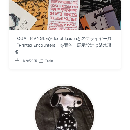
TOGA TRIANGLEがdeepblueseaとのフライヤー展
「Printed Encounters」を開催 展示設計は清水琳
名
11/29/2025
Topic
P
P
o
o
s
s
t
t
d
e
a
d
t
i
e
n