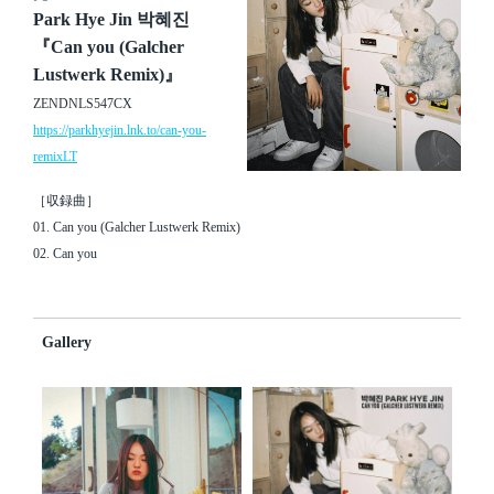
Park Hye Jin 박혜진
『Can you (Galcher
Lustwerk Remix)』
ZENDNLS547CX
https://parkhyejin.lnk.to/can-you-
remixLT
［収録曲］
01. Can you (Galcher Lustwerk Remix)
02. Can you
Gallery