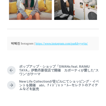
박혜진
Instagram |
https://www.instagram.com/parkhyyejin/
ポップアップ・ショップ「SWANs feat. RAIMU
TAYA」伊勢丹新宿店で開催 カポーティが愛した“ス
P
ワン”がテーマ
r
e
New Life Collectionが音ビルにてショッピング・イベ
ントを開催 abi、ﾅ ｨ ｽ ﾞ/ ｮ ッ ° ｽ―セレクトのアイテ
v
N
ムなどを販売
i
e
o
x
u
t
s