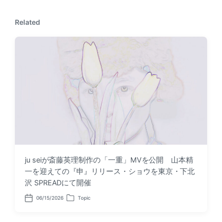
p
p
o
o
s
Related
s
t
t
:
:
ju seiが斎藤英理制作の「一重」MVを公開 山本精
一を迎えての『申』リリース・ショウを東京・下北
沢 SPREADにて開催
06/15/2026
Topic
P
P
o
o
s
s