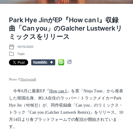
Park Hye JinがEP『How can I』収録
曲「Can you」のGalcher Lustwerkリ
ミックスをリリース
10/15/2020
P
o
Topic
P
s
o
t
s
d
t
a
e
t
d
Photo ©
The1point8
e
i
n
今年6月に最新EP『
How can I
』を英「Ninja Tune」から発表
した韓国出身、米LA在住のラッパー / トラックメイカーPark
Hye Jin（박혜진）が、同作収録曲「Can you」のリミックス・
トラック『Can you (Galcher Lustwerk Remix)』をリリース。10
月14日より各プラットフォームでの配信が開始されていま
す。