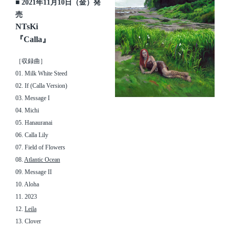
■ 2021年11月10日（金）発
売
NTsKi
『Calla』
［収録曲］
01. Milk White Steed
02. If (Calla Version)
03. Message I
04. Michi
05. Hanauranai
06. Calla Lily
07. Field of Flowers
08.
Atlantic Ocean
09. Message II
10. Aloha
11. 2023
12.
Leila
13. Clover