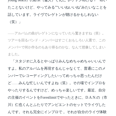
young beach）の鈴木（健人）くんに“レゲトン叩ける？”“叩い
たことないけど、やってみる”“いいねいいね”みたいなことを
話しています。ライヴでレゲトンが聴けるかもしれない
（笑）」
――アルバムの曲がレゲトンになっていたら驚きますね（笑）。
ツアーを回るバンド・メンバーはすごくおもしろい人選で、この
メンバーで何か作るのもあり得るのかな、なんて想像してしまい
ました。
「スタジオに入るとやっぱりみんなめちゃめちゃいいんで
すよ。私のアルバムを再現するんじゃなくて、普通にこのメ
ンバーでレコーディングしたいってめっちゃ思ったんだけ
ど……みんな忙しいんですよね（笑）。その場でインプロを
やったりするんですけど、めっちゃ楽しいです。最近、自分
の主催のイベントをForestlimitでやったときに、D.A.N.の（市
川）仁也くんとふたりでアンビエントのセットでライヴした
んです。それも完全にインプロで 。それが自分のライヴ体験