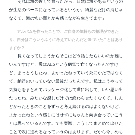
「それは海の近くで育ったから、自然に海があるというの
が生活のベースになっているというか。綺麗なだけの海じゃ
なくて、海の怖い面とかも感じながら生きてます」
――アルバムを作ったことで、ご自身の気持ちの整理ができた
り、自分はこういうふうに考えていたんだと気づいたことはあり
ますか？
「長くなってしまうからそこはどう話したらいいのか難し
いんですけど、母はALSという病気で亡くなったんですけ
ど、まっとうしたね、よかったねっていう死にかたではなく
て、納得のいっていない最後だったんです。私はこうやって
気持ちをまとめてパッケージ化して世に出して、いい思い出
だったね、みたいな感じだけでは終わらせたくなくて。しん
どかったときのことをずっと考え続けるのはよくないけど、
よかったねという感じにはせずにちゃんと向き合っていこう
とは思っているんです。でも実際、こうしてまとめて出せた
ことで次に進めるなっていうのはあります。だから今、めち