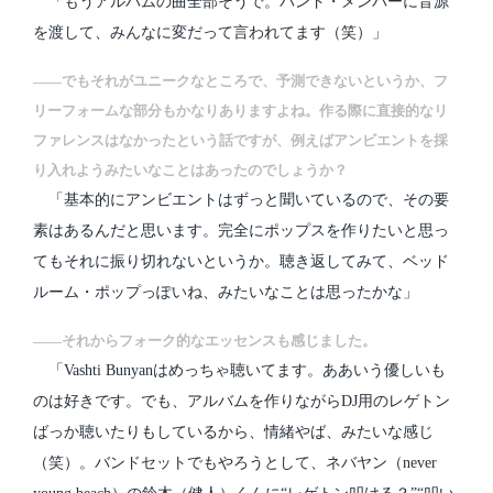
「もうアルバムの曲全部そうで。バンド・メンバーに音源
を渡して、みんなに変だって言われてます（笑）」
――でもそれがユニークなところで、予測できないというか、フ
リーフォームな部分もかなりありますよね。作る際に直接的なリ
ファレンスはなかったという話ですが、例えばアンビエントを採
り入れようみたいなことはあったのでしょうか？
「基本的にアンビエントはずっと聞いているので、その要
素はあるんだと思います。完全にポップスを作りたいと思っ
てもそれに振り切れないというか。聴き返してみて、ベッド
ルーム・ポップっぽいね、みたいなことは思ったかな」
――それからフォーク的なエッセンスも感じました。
「Vashti Bunyanはめっちゃ聴いてます。ああいう優しいも
のは好きです。でも、アルバムを作りながらDJ用のレゲトン
ばっか聴いたりもしているから、情緒やば、みたいな感じ
（笑）。バンドセットでもやろうとして、ネバヤン（never