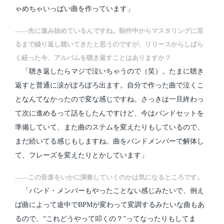
ゃめちゃいっぱい曲を作っています」
――先に進み始めているんですね。制作中からマスタリングに至
るまで繰り返し聴いてきたと思うのですが、リリースからしばら
く経った今、アルバムを聴き返すことはありますか？
「聴き返したらマジで泣いちゃうので（笑）。たまに聴き
返すと普通に涙がぽろぽろ出ます。自分で作った曲で泣くこ
となんてなかったので変な感じですね。さっきは一旦終わっ
て次に進めるって話をしたんですけど、今はバンドセットを
準備していて、また曲のステムを変えたりもしているので、
まだ続いてる感じもしますね。曲をバンドメンバーで解体し
て、フレーズを変えたりとかしています」
――この音楽をいかに演奏していくのかは気になるところです。
「バンド・メンバーもやったことない感じみたいで、例え
ば曲によって途中でBPMが変わって変調するみたいな曲もあ
るので、“これどうやって叩くの？”ってなったりもしてま