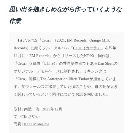
e
t
d
e
思い出を抱きしめながら作っていくような
i
n
作業
1stアルバム『
Orca
』（2021, EM Records | Orange Milk
Records）に続くフル・アルバム『
Calla（カーラ）
』を昨年
11月に「EM Records」からリリースしたNTsKi。同作は、
『Orca』収録曲「Lán Sè」の共同制作者でもあるDan Shuttの
オリジナル・デモをベースに制作され、ミキシングは
『Orca』同様にThe Anticipation Illicit Tsuboiが担当していま
す。英ウェールズに滞在していた頃のことや、母の死が大き
く関わっているという同作についてお話を伺いました。
取材 |
南波一海
| 2023年12月
文 | 仁田さやか
写真 |
Kana Motojima