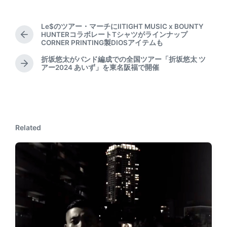
Le$のツアー・マーチにIITIGHT MUSIC x BOUNTY
HUNTERコラボレートTシャツがラインナップ
P
CORNER PRINTING製DIOSアイテムも
r
e
折坂悠太がバンド編成での全国ツアー「折坂悠太 ツ
N
アー2024 あいず」を東名阪福で開催
v
e
i
x
o
t
u
p
s
o
p
Related
s
o
t
s
:
t
: