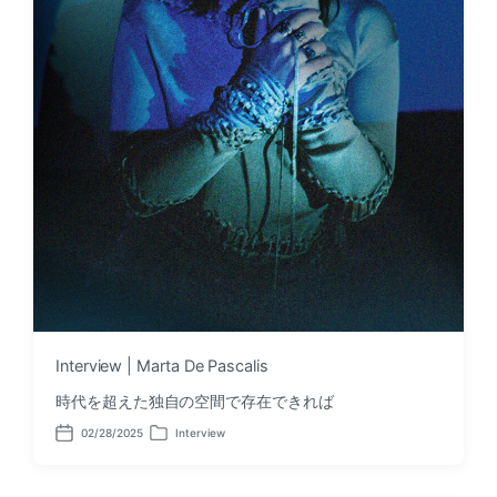
Interview | Marta De Pascalis
時代を超えた独自の空間で存在できれば
02/28/2025
Interview
P
P
o
o
s
s
t
t