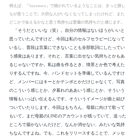
例えば、「Sayonara」で描かれているようなことは、きっと誰し
もが思うことで。大切な人がいなくなってしまったけれど、また
どこかで会えるかなと思う気持ちは普遍の気持ちだと感じます。
「そうだといいな（笑）。自分の情報はないほうがいいと
思っていたんですけど、今回は私のセルフセラピーになって
いるし、普段は言葉にできないことも全部歌詞にしたってい
う感覚はあります。それと、言葉に出せない気持ちとかもあ
るじゃないですか。私は曲を作るとき、情景とか色で考えた
りするんですね。今、バンドセットを準備しているんですけ
ど、メンバーにはキーとかテンポとかだけじゃなくて、写真
のこういう感じとか、夕暮れのああいう感じとか、そういう
情報もいっぱい伝えるんです。そういうイメージが曲と結び
ついていたりします。今回はもちろん、母親に向けて歌って
もいて。まだ母親のLINEのアカウントが残っていて、送った
ところで届かないんだけど、なんか消せない、みたいな気持
ちなんですよね。でも、これをリリースすることで、メッセ