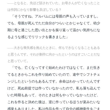
――となると、先ほど話されていた、お母さんが亡くなったこと
は作詞にかなり影響を及ぼしている？
「そうですね。アルバムには母親の声も入っていますし。
でも、母親が死んでただ自分がつらいとかじゃなくて、幼少
期に母と過ごした思い出とかを振り返って温かい気持ちにな
るような感じでリリックを書きました」
――大きな喪失感を抱えたときに、何もできなくなることもある
と思うんです。それが創作に向かったというのはすごいことだな
と思っていて。
「でも、亡くなってすぐ始めたわけではなくて、まだ生き
てるときからこれを作り始めていたので、途中でシフトチェ
ンジしたというのもあるんです。余命はわかっていたんです
けど、死ぬ前提では作っていなかったので。私も落ち込んで
いた時期もあって、そのときは何もやっていなかったけど、
これを作ると決めた後は、逆に作っているほうが楽みたいな
感覚もありました。私は作品を作って自分の精神衛生をごま