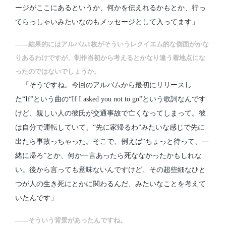
ージがここにあるというか、何かを伝えれるかもとか、行っ
てらっしゃいみたいなのもメッセージとして入ってます」
――結果的にはアルバム1枚がそういうレクイエム的な側面がかな
りあるわけですが、制作当初から考えるとかなり違う着地点にな
ったのではないでしょうか。
「そうですね。今回のアルバムから最初にリリースし
た“If”という曲の“If I asked you not to go”という歌詞なんです
けど、親しい人の彼氏が交通事故で亡くなってしまって。彼
は自分で運転していて、“先に家帰るわ”みたいな感じで先に
出たら事故っちゃった。そこで、例えば“ちょっと待って、一
緒に帰ろ”とか、何か一言あったら死ななかったかもしれな
い。後から言っても意味ないんですけど、その超些細なひと
つが人の生き死にとかに関わるんだ、みたいなことを考えて
いたんです」
――そういう背景があったんですね。