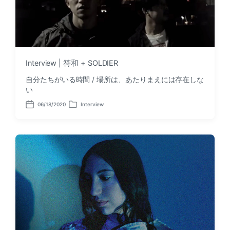
Interview | 符和 + SOLDIER
自分たちがいる時間 / 場所は、あたりまえには存在しな
い
06/18/2020
Interview
P
P
o
o
s
s
t
t
d
e
a
d
t
i
e
n