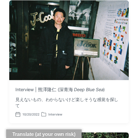
d
e
a
d
t
i
e
n
Interview | 熊澤隆仁 (深青海
Deep Blue Sea
)
見えないもの、わからないけど楽しそうな感覚を探し
て
10/20/2022
Interview
P
P
o
o
s
s
t
t
Translate (at your own risk)
d
e