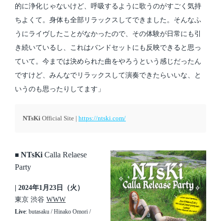
的に浄化じゃないけど、呼吸するように歌うのがすごく気持
ちよくて。身体も全部リラックスしてできました。そんなふ
うにライヴしたことがなかったので、その体験が日常にも引
き続いているし、これはバンドセットにも反映できると思っ
ていて。今までは決められた曲をやろうという感じだったん
ですけど、みんなでリラックスして演奏できたらいいな、と
いうのも思ったりしてます」
NTsKi
Official Site |
https://ntski.com/
NTsKi
Calla Relaese
■
Party
| 2024年1月23日（火）
東京 渋谷
WWW
Live
: butasaku / Hinako Omori /