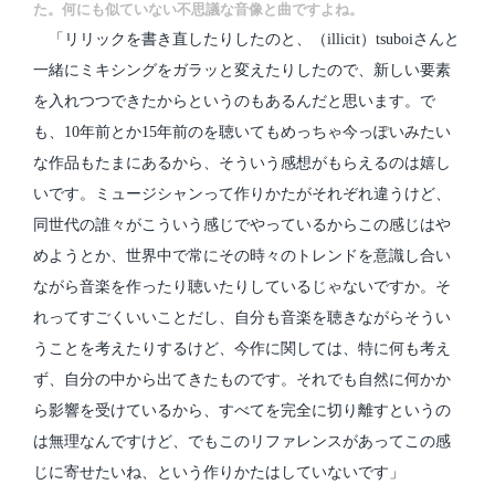
た。何にも似ていない不思議な音像と曲ですよね。
「リリックを書き直したりしたのと、（illicit）tsuboiさんと
一緒にミキシングをガラッと変えたりしたので、新しい要素
を入れつつできたからというのもあるんだと思います。で
も、10年前とか15年前のを聴いてもめっちゃ今っぽいみたい
な作品もたまにあるから、そういう感想がもらえるのは嬉し
いです。ミュージシャンって作りかたがそれぞれ違うけど、
同世代の誰々がこういう感じでやっているからこの感じはや
めようとか、世界中で常にその時々のトレンドを意識し合い
ながら音楽を作ったり聴いたりしているじゃないですか。そ
れってすごくいいことだし、自分も音楽を聴きながらそうい
うことを考えたりするけど、今作に関しては、特に何も考え
ず、自分の中から出てきたものです。それでも自然に何かか
ら影響を受けているから、すべてを完全に切り離すというの
は無理なんですけど、でもこのリファレンスがあってこの感
じに寄せたいね、という作りかたはしていないです」