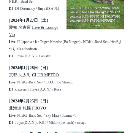
NTsKi -Band Set-
DJ
: DJ Dreamboy / Jinya (D.A.N.)
| 2024年1月27日（土）
愛知 名古屋
Live & Lounge
Vio
Live
: Ill Japonia a.k.a Taigen Kawabe (Bo Ningen) / NTsKi -Band Set- / 食品ま
つり a.k.a foodman
DJ
: Jinya (D.A.N.) / Lapistar
| 2024年1月28日（日）
京都 丸太町
CLUB METRO
Live
: NTsKi -Band Set- / E.O.U / Le Makeup
DJ
: crazysalt / Jinya (D.A.N.) / Rosa
| 2024年2月25日（日）
北海道 札幌
PROVO
Live
: NTsKi -Band Set- / Sky Mata / Tommy△
DJ
: Jinya (D.A.N.) / KST / Midori (the hatch) / mitayo