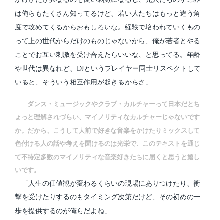
は俺らもたくさん知ってるけど、若い人たちはもっと違う角
度で攻めてくるからおもしろいな。経験で培われていくもの
って上の世代からだけのものじゃないから、俺が若者とやる
ことでお互い刺激を受け合えたらいいな、と思ってる。年齢
や世代は異なれど、DJというプレイヤー同士リスペクトして
いると、そういう相互作用が起きるからさ」
――ダンス・ミュージックやクラブ・カルチャーって日本だとち
ょっと理解されづらい、マイノリティなカルチャーじゃないです
か。だから、こうして人前で好きな音楽をかけたりミックスして
色付ける人の話や考えを聞けるのは光栄で、このテキストを通じ
て不特定多数のマイノリティな音楽好きたちに届くと思うと嬉し
いです。
「人生の価値観が変わるくらいの現場にありつけたり、衝
撃を受けたりするのもタイミング次第だけど、その初めの一
歩を提供するのが俺らだよね」