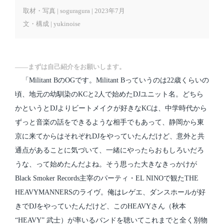
取材・写真 | soguragura | 2023年7月
文・構成 | yukinoise
――まずは自己紹介をお願いします。
「Militant BのOGです。Militant Bっていうのは22歳くらいの
頃、地元の幼馴染のKCと2人で始めたDJユニット名。どちら
かというとDJよりビートメイクが好きなKCは、中学時代から
ずっと音楽の話をできるような相手でもあって、静岡から東
京に来てからはそれぞれDJをやっていたんだけど、意外と共
通点があることに気づいて、一緒にやったらおもしろいだろ
うな、って始めたんだよね。そう思った大きなきっかけが
Black Smoker Records主宰のパーティ・EL NINOで観たTHE
HEAVYMANNERSのライヴ。俺はレゲエ、ダンスホールが好
きでDJをやっていたんだけど、このHEAVYさん（秋本
“HEAVY” 武士）が率いるバンドを聴いてこれまでと全く別物