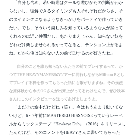
「自分も含め、若い時期はクールな遊びかたの判断がわか
らないし、理解できるタイミングも人それぞれだからさ、そ
のタイミングになるようなきっかけをパーティで作っていき
たい。でも、そういう楽しみを知っているような人が踊って
くれるのは近い仲間だし、あたりまえじゃん。知らない奴を
どれだけ楽しませられるかってなると、テンション上がるよ
ね。だから俺は知らない人の前でDJするのが好きだね」
――自分のことを誰も知らない人たちの前でプレイするって、か
つてTHE HEAVYMANERSのツアーに同行しながらMilitant Bとし
てプレイする枠を作ってもらった話にも繋がりますね。その強烈
な原体験から今のOGさんが出来上がってるわけなんで、ぜひ秋本
さんにこのインタビューを送ってあげましょうよ。
「まだその途中だけどね（笑）。今はもうあまり動いてな
いけど、6～7年前にMASTERED HISSNOISEっていうレーベ
ルからミックステープ『Hawkeye Dub』（2016）をリリースし
たんだけど、そのコメントをHEAVYさんに書いてもらった