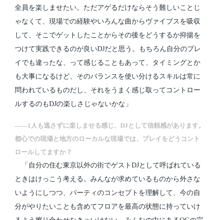
全員を楽しませたい。ただアゲるだけならそう難しいことじ
ゃなくて、現場での経験やいろんな曲からヴァイブスを吸収
して、そこでゲットしたことからその後をどうするか抑揚を
つけて実践できるのが良いDJだと思う。もちろん自分のプレ
イでも違ったな、って感じることもあって、タイミングとか
も大事になるけど、そのバランスを使い分けるスキルは常に
問われているものだし、それをうまく感じ取ってコントロー
ルするのもDJの楽しさじゃないかな」
――1人も逃さずに楽しませる感じ、DJとして信頼感があります。
都心での現場と地方のローカルな現場では、プレイをどうコント
ロールしてますか？
「自分の住む東京以外の街でゲストDJとして呼ばれている
ときはけっこう考える。みんなが求めているものから外さな
いようにしつつ、パーティのコンセプトを理解して、今の自
分がやりたいことも含めてフロアを最高の状態に持っていけ