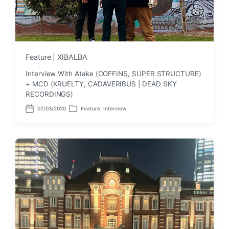
Feature | XIBALBA
Interview With Atake (COFFINS, SUPER STRUCTURE)
+ MCD (KRUELTY, CADAVERIBUS | DEAD SKY
RECORDINGS)
07/03/2020
Feature
,
Interview
P
P
o
o
s
s
t
t
d
e
a
d
t
i
e
n