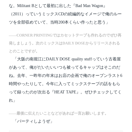
な。Militant Bとして最初に出した『Bad Man Wagon』
（2011）っていうミックスCDの続編的なイメージで俺のルー
ツを全部収めていて、当時200本くらい作ったと思う」
――CORNER PRINTINGではカセットテープも作れるのでぜひ再
発しましょう。次のミックスはDAILY DOSEからリリースされる
とのことですが。
「大阪の南堀江にDAILY DOSE quality stuffっていう古着屋
があって、俺がだいたいいつも被ってるキャップはそこのだ
ね。去年、一昨年の年末はお店の企画で俺のオープンラスト6
時間やったりして。今年に入ってミックステープの話をもら
って録ったのが次出る『HEAT TAPE』。ぜひチェックしてく
れ」
――最後に伝えたいことなどがあれば一言お願いします。
「パーティしようぜ」