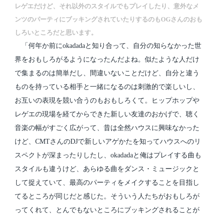
レゲエだけど、それ以外のスタイルでもプレイしたり、意外なメ
ンツのパーティにブッキングされていたりするのもOGさんのおも
しろいところだと思います。
「何年か前にokadadaと知り合って、自分の知らなかった世
界をおもしろがるようになったんだよね。似たような人だけ
で集まるのは簡単だし、間違いないことだけど、自分と違う
ものを持っている相手と一緒になるのは刺激的で楽しいし、
お互いの表現を競い合うのもおもしろくて。ヒップホップや
レゲエの現場を経てからできた新しい友達のおかげで、聴く
音楽の幅がすごく広がって、昔は全然ハウスに興味なかった
けど、CMTさんのDJで新しいアゲかたを知ってハウスへのリ
スペクトが深まったりしたし、okadadaと俺はプレイする曲も
スタイルも違うけど、あらゆる曲をダンス・ミュージックと
して捉えていて、最高のパーティをメイクすることを目指し
てるところが同じだと感じた。そういう人たちがおもしろが
ってくれて、とんでもないところにブッキングされることが