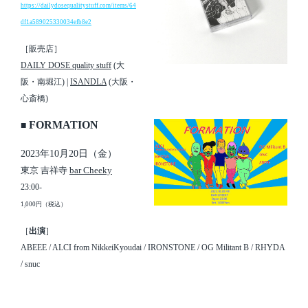
https://dailydosequalitystuff.com/items/64
df1a589025330034efb8e2
［販売店］
DAILY DOSE quality stuff
(大
阪・南堀江) |
ISANDLA
(大阪・
心斎橋)
FORMATION
■
2023年10月20日（金）
東京 吉祥寺
bar Cheeky
23:00-
1,000円（税込）
［
出演
］
ABEEE / ALCI from NikkeiKyoudai / IRONSTONE / OG Militant B / RHYDA
/ snuc