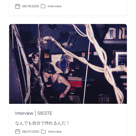
06/19/2026
Interview
P
P
o
o
s
s
t
t
d
e
a
d
t
i
e
n
Interview | SIESTE
なんでも自分で作れるんだ！
06/27/2025
Interview
P
P