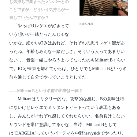
じ気持ちで集まったメンバーとの
ことですが、どういう気持ちが一
致していたんですか？
club OPEN
「やっぱりレゲエが好きって
いう想いが一緒だったんじゃな
いかな。細かい好みはあれど、それぞれの思うレゲエ観があ
ったね。年齢もみんな一緒だしさ。そういう人ってあまりい
ないし、音楽一緒にやろうよってなったのもMilitant Bくらい
で。KCが東京を離れてからは、ひとりでもMilitant Bという名
前を通じて自分でやっていこうとしてた」
――Militant Bという名前の由来は一体？
「Militantはミリタリー的な、攻撃的な感じ。Bの意味は特
にないけどレゲエでミリタントビートっていう表現もある
し、みんながそれぞれ感じてくれたらいい。名前負けしない
サウンドを常に意識してるかな。当時、Militant Bとして
は“DARGLIA”っていうパーティを中野heavysickでやったり、