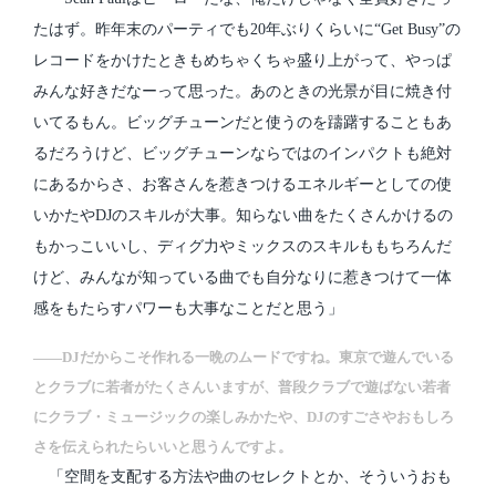
たはず。昨年末のパーティでも20年ぶりくらいに“Get Busy”の
レコードをかけたときもめちゃくちゃ盛り上がって、やっぱ
みんな好きだなーって思った。あのときの光景が目に焼き付
いてるもん。ビッグチューンだと使うのを躊躇することもあ
るだろうけど、ビッグチューンならではのインパクトも絶対
にあるからさ、お客さんを惹きつけるエネルギーとしての使
いかたやDJのスキルが大事。知らない曲をたくさんかけるの
もかっこいいし、ディグ力やミックスのスキルももちろんだ
けど、みんなが知っている曲でも自分なりに惹きつけて一体
感をもたらすパワーも大事なことだと思う」
――DJだからこそ作れる一晩のムードですね。東京で遊んでいる
とクラブに若者がたくさんいますが、普段クラブで遊ばない若者
にクラブ・ミュージックの楽しみかたや、DJのすごさやおもしろ
さを伝えられたらいいと思うんですよ。
「空間を支配する方法や曲のセレクトとか、そういうおも