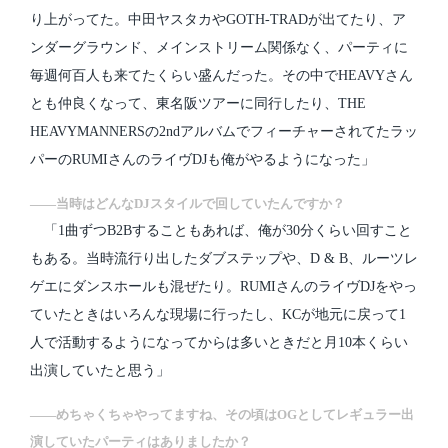
り上がってた。中田ヤスタカやGOTH-TRADが出てたり、ア
ンダーグラウンド、メインストリーム関係なく、パーティに
毎週何百人も来てたくらい盛んだった。その中でHEAVYさん
とも仲良くなって、東名阪ツアーに同行したり、THE
HEAVYMANNERSの2ndアルバムでフィーチャーされてたラッ
パーのRUMIさんのライヴDJも俺がやるようになった」
――当時はどんなDJスタイルで回していたんですか？
「1曲ずつB2Bすることもあれば、俺が30分くらい回すこと
もある。当時流行り出したダブステップや、D & B、ルーツレ
ゲエにダンスホールも混ぜたり。RUMIさんのライヴDJをやっ
ていたときはいろんな現場に行ったし、KCが地元に戻って1
人で活動するようになってからは多いときだと月10本くらい
出演していたと思う」
――めちゃくちゃやってますね、その頃はOGとしてレギュラー出
演していたパーティはありましたか？