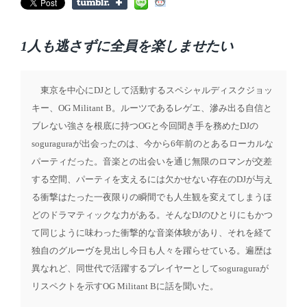
t
s
d
t
a
e
t
d
e
1人も逃さずに全員を楽しませたい
i
n
東京を中心にDJとして活動するスペシャルディスクジョッ
キー、OG Militant B。ルーツであるレゲエ、滲み出る自信と
ブレない強さを根底に持つOGと今回聞き手を務めたDJの
soguraguraが出会ったのは、今から6年前のとあるローカルな
パーティだった。音楽との出会いを通じ無限のロマンが交差
する空間、パーティを支えるには欠かせない存在のDJが与え
る衝撃はたった一夜限りの瞬間でも人生観を変えてしまうほ
どのドラマティックな力がある。そんなDJのひとりにもかつ
て同じように味わった衝撃的な音楽体験があり、それを経て
独自のグルーヴを見出し今日も人々を躍らせている。遍歴は
異なれど、同世代で活躍するプレイヤーとしてsoguraguraが
リスペクトを示すOG Militant Bに話を聞いた。