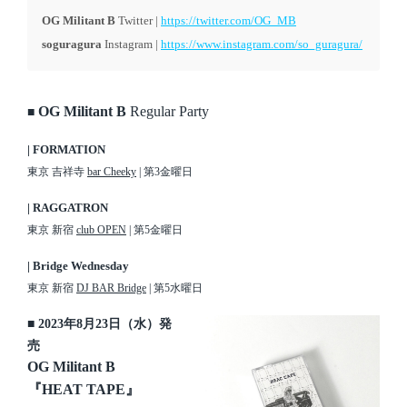
OG Militant B
Twitter |
https://twitter.com/OG_MB
soguragura
Instagram |
https://www.instagram.com/so_guragura/
OG Militant B
Regular Party
■
| FORMATION
東京 吉祥寺
bar Cheeky
| 第3金曜日
| RAGGATRON
東京 新宿
club OPEN
| 第5金曜日
| Bridge Wednesday
東京 新宿
DJ BAR Bridge
| 第5水曜日
■ 2023年8月23日（水）発
売
OG Militant B
『HEAT TAPE』