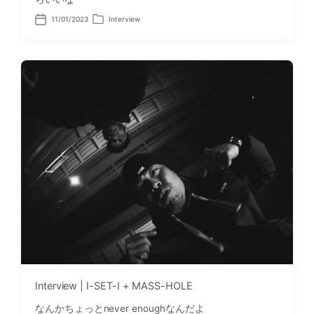
11/01/2023
Interview
P
P
o
o
s
s
t
t
d
e
a
d
t
i
e
n
Interview | I-SET-I + MASS-HOLE
なんかちょっとnever enoughなんだよ