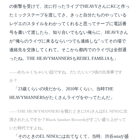
の衝撃を受けて、次に行ったライブでHEAVYさんにKCと作っ
たミックステープを渡してさ。きっと自分たちのやっている
レゲエのスタイルをわかってくれると思ってテープに電話番
号を書いて渡したら、知り合いでもない俺らに、HEAVYさん
が“俺らのライヴに来るならいつでも連絡しな”ってその場で
連絡先を交換してくれて。そこから都内でのライヴは全部通
ったね。THE HEAVYMANNERSもREBEL FAMILIAも」
――めちゃくちゃいい話ですね、だいたいいつ頃の出来事です
か？
「23歳くらいの頃だから、2010年くらい。当時THE
HEAVYMANNERSがたくさんライヴをやってたんだ」
――THE HEAVYMANNERSを観たときにOGさんはEL NINOに出
演されたんですか？Black Smoker Recordsがすごい盛り上がって
いた時代ですよね。
「そのときのEL NINOには出てなくて。当時、渋谷asiaが盛