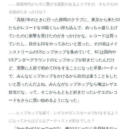
――高校時代から今に繋がる面影があるようですが、そもそもDJ
を始めたきっかけは？
「高校1年のときに行った静岡のクラブに、東京から来たDJ
たちがレコードを10箱くらい持ち込んで、めっちゃ盛り上げ
ていたのに衝撃を受けたのがきっかけかな。レコードは買っ
ていたし、自分もDJをやってみたいと思った。その頃はメイ
ンストリームのUSヒップホップを集めていて、KCは国内や
USアンダーグラウンドのヒップホップが好きだったんだけ
ど、実際に人前で初めてDJをすることになった卒業パーティ
で、みんなヒップホップをかけるから自分は違うことをした
いと思ったんだよね。みんながヒップホップなら俺はレゲエ
担当だな、って。そこからもともと好きだったレゲエのレコ
ードをさらに買い始めるようになった」
――ヒップホップを経て、レゲエやダンスホールでDJをするよう
になってからはどんなアーティストが好きでした？
「Sean Paulはヒーローだな、俺だけじゃなく全員好きだっ