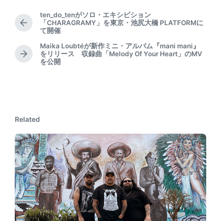
ten_do_tenがソロ・エキシビション
「CHARAGRAMY」を東京・池尻大橋 PLATFORMに
P
て開催
r
e
Maika Loubtéが新作ミニ・アルバム『mani mani』
をリリース 収録曲「Melody Of Your Heart」のMV
v
N
を公開
i
e
o
x
u
t
s
p
p
o
o
s
Related
s
t
t
:
: