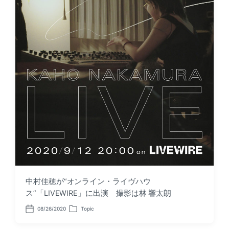
中村佳穂が“オンライン・ライヴハウ
ス”「LIVEWIRE」に出演 撮影は林 響太朗
08/26/2020
Topic
P
P
o
o
s
s