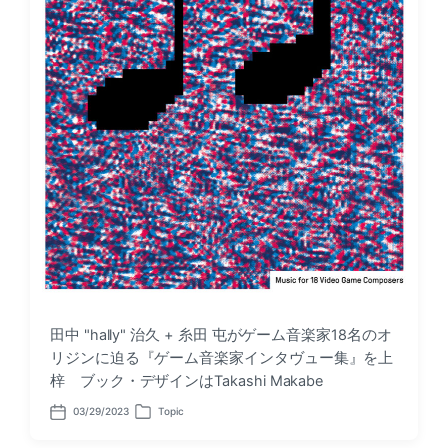
田中 "hally" 治久 + 糸田 屯がゲーム音楽家18名のオ
リジンに迫る『ゲーム音楽家インタヴュー集』を上
梓 ブック・デザインはTakashi Makabe
03/29/2023
Topic
P
P
o
o
s
s