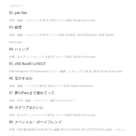
ユキカトー
02. pale film
作曲・編曲・ミキシング 久徳 亮 | 作詞 ルアン | 録音 Takaaki Katsuyama
03. 細雪
作曲・編曲・ミキシング 久徳 亮 | ベース演奏 山本昌史 | 作詞 長田左右吉 | 録音 Takaaki
Katsuyama
04. ハミング
作曲・詩 ルアン | ミキシング 久徳 亮 | ヴォイス録音 Takaaki Katsuyama
05. oNE RooM LoNELY
作曲 mekakushe | 作詞 mekakushe, ルアン | 編曲・ミキシング 久徳 亮 | 録音 Takaaki Katsuyama
06. 宝のすみか
作曲・編曲・ミックス 久徳 亮 | 作詞 ルアン | 録音 Takaaki Katsuyama
07. 夢のParisまで連れてって
作曲・作詞・編曲・ミキシング・録音 タカユキカトー
08. カナリアみたいに
作曲・詩 ルアン | ミキシング 久徳 亮 | ヴォイス録音 Takaaki Katsuyama
09. スペシャル・ボーイフレンド
作曲・作詞 森若香織 (GO-BANG'S) | 編曲 SHO ASAKAWA (PLASTICZOOMS) | 録音・ミキシン