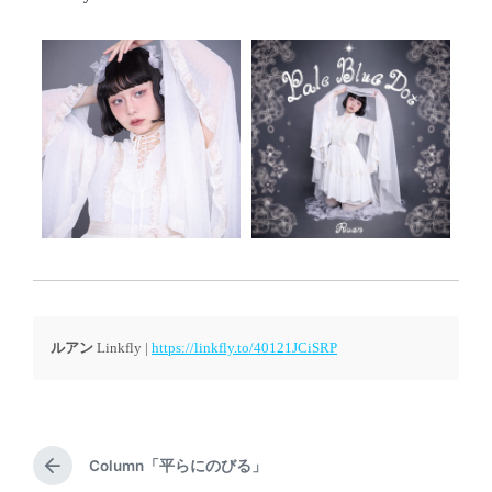
ルアン
Linkfly |
https://linkfly.to/40121JCiSRP
Column「平らにのびる」
P