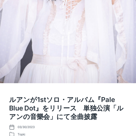
ルアンが1stソロ・アルバム『Pale
Blue Dot』をリリース 単独公演「ル
アンの音樂会」にて全曲披露
03/30/2023
P
o
Topic
P