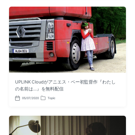
t
t
d
e
a
d
t
i
e
n
UPLINK Cloudがアニエス・ベー初監督作『わたし
の名前は…』を無料配信
05/07/2020
Topic
P
P
o
o
s
s
t
t
d
e
a
d
t
i
e
n