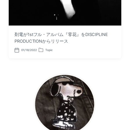
剤電が1stフル・アルバム『零花』をDISCIPLINE
PRODUCTIONからリリース
01/18/2022
Topic
P
P
o
o
s
s
t
t
d
e
a
d
t
i
e
n