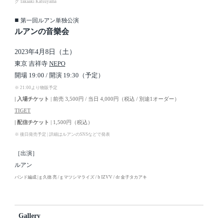
グ Takaaki Katsuyama
■
第一回ルアン単独公演
ルアンの音樂会
2023年4月8日（土）
東京 吉祥寺
NEPO
開場 19:00 / 開演 19:30（予定）
※ 21:00より物販予定
| 入場チケット
| 前売 3,500円 / 当日 4,000円（税込 / 別途1オーダー）
TIGET
| 配信チケット
| 1,500円（税込）
※ 後日発売予定 | 詳細はルアンのSNSなどで発表
［出演］
ルアン
バンド編成 | g 久徳 亮 / g マツシマライズ / b IZVV / dr 金子タカアキ
Gallery