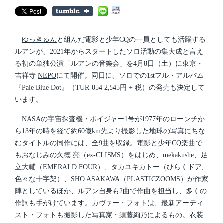
s
o
t
s
d
t
a
e
t
d
ゆっきゅん
と組んだ電影と少年CQの一員としても活躍する
e
i
ルアンが、2021年からスタートしたソロ活動の集大成と言え
n
る初の単独公演「ルアンの音樂会」を4月8日（土）に東京・
吉祥寺
NEPO
にて開催。同日に、ソロでの1stフル・アルバム
『Pale Blue Dot』（TUR-054 2,545円 + 税）の発売も決定して
います。
NASAの宇宙探査機・ボイジャー1号が1977年のローンチか
ら13年の時を経て約60億km先より撮影した地球の写真にちな
むタイトルの同作には、全9曲を収録。電影と少年CQ楽曲で
もおなじみの久徳 亮（ex-CLISMS）をはじめ、mekakushe、足
立大輔（EMERALD FOUR）、タカユキカトー（ひらくドア,
色々な十字架）、SHO ASAKAWA（PLASTICZOOMS）が作家
陣としているほか、ルアン自身も2曲で作曲を担当し、多くの
作詞も手がけています。カヴァー・フォトは、最新アーティ
スト・フォトも撮影した写真家・須藤絢乃によるもの。衣装