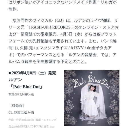
はリボン使いがアイコニックなハンドメイド作家・リルガが
制作。
なお同作のフィジカル（CD）は、ルアンのライヴ物販、リ
リース元「TRASH-UP!! RECORDS」の
オンライン・ストア
お
よび一部店舗での限定販売。4月5日（水）からは各プラット
フォームでの先行配信も予定されています。また、バンド編
制（g 久徳 亮 / g マツシマライズ / b IZVV / dr 金子タカア
キ）でのパフォーマンスとなる「ルアンの音樂会」では、ア
ルバム収録曲を全曲披露する予定とのこと。
■ 2023年4月8日（土）発売
ルアン
『Pale Blue Dot』
TUR-054 2,545円 + 税
［収録曲］
01. 花束に似た海
作曲・作詞 mekakushe | 編曲・ミキシング
足立大輔 (EMERALD FOUR) | 録音 タカ