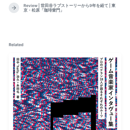
r
Review | 世田谷ラブストーリーから9年を経て | 東
e
N
京・松原「珈琲壹門」
v
e
i
x
o
t
u
p
s
o
p
Related
s
o
t
s
:
t
: