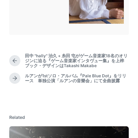
田中 "hally" 治久 + 糸田 屯がゲーム音楽家18名のオリ
ジンに迫る『ゲーム音楽家インタヴュー集』を上梓
P
ブック・デザインはTakashi Makabe
r
e
ルアンが1stソロ・アルバム『Pale Blue Dot』をリリ
N
ース 単独公演「ルアンの音樂会」にて全曲披露
v
e
i
x
o
t
u
p
s
o
p
Related
s
o
t
s
:
t
: