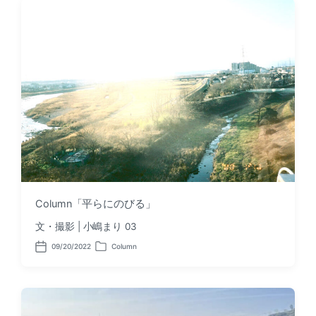
d
e
a
d
t
i
e
n
Column「平らにのびる」
文・撮影 | 小嶋まり 03
09/20/2022
Column
P
P
o
o
s
s
t
t
d
e
a
d
t
i