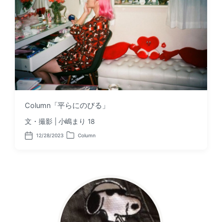
Column「平らにのびる」
文・撮影 | 小嶋まり 18
12/28/2023
Column
P
P
o
o
s
s
t
t
d
e
a
d
t
i
e
n