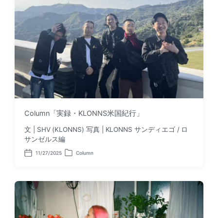
e
n
Column「実録・KLONNS米国紀行」
文 | SHV (KLONNS) 写真 | KLONNS サンディエゴ / ロ
サンゼルス編
11/27/2025
Column
P
P
o
o
s
s
t
t
d
e
a
d
t
i
e
n