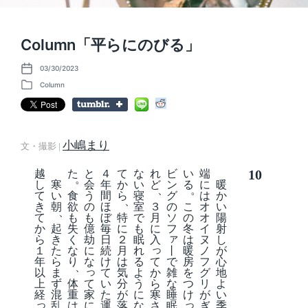
Column「平らにのびる」
03/30/2023
P
o
Column
P
s
o
t
s
d
t
a
e
t
d
小嶋まり
e
文・撮影 |
i
n
10
越
た
と
４
て
な
れ
ビ
い
端
。
し
寒
会
年
か
い
ど
ン
る
に
暖
、
。
て
い
食
う
間
ら
寝
グ
は
か
、
き
朝
欲
の
ほ
室
３
の
こ
オ
い
、
て
も
も
ぼ
特
で
月
ソ
の
オ
陽
か
起
失
億
毎
に
も
に
フ
冬
イ
射
ァ
ら
き
く
劫
日
２
眠
入
は
ヌ
し
っ
丨
１
た
な
に
続
月
れ
暖
ノ
が
て
で
年
ら
り
な
け
は
る
房
フ
心
、
っ
か
雑
以
ま
て
気
よ
を
グ
地
て
ら
な
上
ず
体
い
分
う
つ
リ
よ
家
寒
睡
経
混
重
た
が
に
け
が
い
っ
っ
に
さ
眠
乱
は
運
落
な
ぎ
季