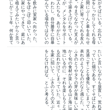
。
し
植
家
を
飲
ん
わ
人
が
で
と
間
を
が
、
今
が
え
に
ぽ
み
で
た
た
築
家
に
し
そ
っ
ま
こ
て
や
こ
に
い
し
ち
メ
き
に
ぶ
ば
、
っ
で
か
こ
み
ぽ
実
る
も
ン
上
寄
丨
に
、
っ
て
な
り
１
た
こ
家
場
自
タ
げ
ん
い
き
か
て
し
年
い
叩
へ
合
分
あ
ル
ら
と
る
、
。
っ
て
く
て
か
い
向
で
勝
り
を
れ
車
、
た
れ
く
何
ら
て
か
は
手
が
サ
て
を
忘
っ
支
庭
る
れ
か
と
い
な
に
た
ポ
い
走
れ
え
に
た
友
る
育
言
た
い
自
い
丨
る
ら
て
。
。
。
っ
が
あ
人
母
て
の
暴
こ
ト
せ
い
っ
を
を
も
地
か
ふ
表
見
た
て
し
家
忘
に
く
き
れ
過
い
い
な
に
れ
い
旬
の
の
ご
と
た
け
招
か
る
の
と
よ
す
言
畑
れ
い
け
の
食
う
う
こ
い
で
ば
て
て
に
材
や
な
と
な
、
、
あ
な
し
が
タ
も
を
が
、
る
ふ
ま
そ
楽
ラ
の
優
ら
。
っ
と
き
れ
し
の
だ
先
も
て
す
ふ
の
を
め
芽
な
し
放
い
ぐ
と
と
楽
る
が
と
て
置
た
そ
考
う
し
山
美
感
し
し
。
、
ば
え
の
も
と
味
じ
ま
っ
近
に
る
天
う
海
し
た
荒
。
。
々
て
あ
ぷ
と
に
い
れ
、