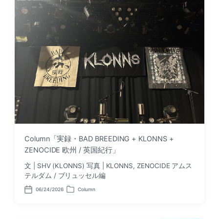
Column「実録・BAD BREEDING + KLONNS +
ZENOCIDE 欧州 / 英国紀行」
文 | SHV (KLONNS) 写真 | KLONNS, ZENOCIDE アムス
テルダム / ブリュッセル編
06/24/2026
Column
P
P
o
o
s
s
t
t