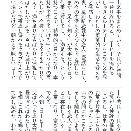
し
出
い
ベ
は
え
た
持
持
何
ま
の
夜
と
が
一
、
ゃ
来
場
ン
た
て
し
ち
つ
事
ず
今
痛
ら
通
、
、
き
事
所
ト
し
が
で
こ
に
﹁
の
遠
感
り
、
と
を
だ
で
か
満
生
と
対
足
生
距
し
わ
終
ル
ま
け
夜
で
ち
今
き
で
し
る
活
離
た
た
わ
、
。
丨
と
ど
通
あ
足
持
て
て
を
を
恋
し
る
、
っ
テ
め
し
る
り
い
精
も
知
変
愛
の
と
。
、
、
ィ
て
て
朝
遊
な
け
神
る
え
中
堕
丨
い
い
か
べ
今
さ
る
的
〟
﹂
な
の
落
コ
ン
る
く
ら
る
は
ば
﹂
に
満
が
く
恋
的
丨
。
、
を
全
美
ク
か
と
豊
足
大
ち
人
な
ヒ
ゃ
こ
て
そ
味
ラ
大
り
い
か
す
事
に
生
丨
な
を
と
れ
し
ブ
盛
に
う
に
る
だ
電
活
を
す
当
話
が
い
な
り
注
老
な
〝
ね
話
を
淹
父
た
し
コ
ん
上
視
子
り
と
と
を
変
れ
1
、
時
を
り
た
丨
て
が
し
の
い
言
し
え
る
。
。
間
っ
観
前
ヒ
存
り
て
言
幸
う
て
な
、
て
る
昼
父
で
自
と
し
そ
い
の
お
も
た
丨
耕
畑
過
は
今
あ
棄
に
て
し
つ
ち
菓
い
乳
を
し
に
ぎ
い
朝
る
に
存
く
て
の
え
子
る
が
淹
。
始
こ
に
つ
も
な
在
れ
離
間
ち
片
し
ん
れ
、
ゃ
め
れ
は
も
コ
り
し
る
れ
に
手
検
て
、
ん
た
か
わ
通
丨
て
恋
て
か
に
仕
診
く
。
も
ら
た
り
ヒ
塞
い
人
い
こ
ふ
事
の
れ
い
わ
綿
し
太
丨
ぎ
る
と
よ
ち
ら
の
催
る
。
る
た
を
の
鼓
を
込
友
う
ら
り
合
促
父