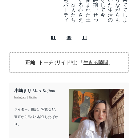
い
り
ら
す
囲
時
そ
果
友
た
な
パ
る
ま
期
し
て
。
人
生
が
丨
心
れ
て
て
た
活
ら
テ
さ
た
せ
今
し
、
ィ
っ
ち
の
も
え
土
ま
01
|
09
|
11
正編
| トーチ (リイド社) 「
生きる隙間
」
小嶋まり
Mari Kojima
Instagram
|
Twitter
ライター、翻訳、写真など。
東京から島根へ移住したばか
り。