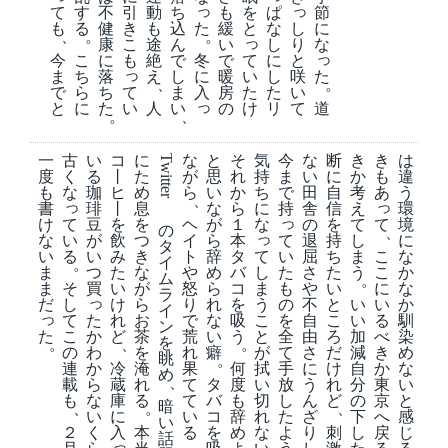
っ
っ
て
引
も
を
ぱ
す
不
動
ち
節
も
き
た
緩
と
な
し
る
健
も
込
に
、
。
。
っ
こ
い
し
り
康
途
ん
な
っ
て
今
も
冬
で
に
と
こ
に
絶
で
っ
い
ま
に
暖
し
咲
た
ち
落
え
し
。
、
て
た
で
入
房
た
い
ら
ち
ま
っ
い
け
と
の
リ
て
道
に
た
人
い
。
、
一
古
い
コ
に
な
と
そ
気
今
な
断
き
き
は
Twitter
度
く
る
丨
た
が
思
れ
持
ま
い
に
か
も
違
も
な
珈
ヒ
め
ら
い
か
ち
で
田
自
考
あ
う
、
っ
っ
書
琲
丨
息
な
ら
に
持
舎
信
え
環
っ
て
て
け
豆
を
を
ヘ
が
１
な
の
を
て
境
の
、
っ
い
て
な
が
飲
つ
イ
ら
本
退
持
し
に
タ
る
て
い
こ
い
い
み
き
ト
辞
タ
屈
ち
ま
な
イ
。
し
た
こ
ま
つ
た
な
や
め
バ
さ
た
う
か
ム
。
そ
ま
も
に
ま
買
い
が
怒
ら
コ
や
い
な
ラ
っ
し
う
の
い
だ
け
ら
り
れ
を
不
と
い
か
イ
っ
て
た
こ
を
る
れ
お
で
な
吸
自
こ
い
馴
ン
た
こ
か
と
全
べ
ど
茶
荒
い
う
由
ろ
加
染
を
。
、
。
の
わ
が
て
き
を
れ
癖
さ
だ
減
め
眺
。
連
か
拭
手
か
冷
淹
果
何
に
け
自
な
め
、
載
ら
い
放
東
蔵
れ
て
タ
度
う
れ
分
い
も
な
切
し
京
庫
る
て
バ
も
ん
ど
の
と
暗
、
。
、
い
れ
た
へ
に
い
コ
辞
ざ
下
感
い
２
く
な
よ
戻
入
本
る
を
め
り
刺
し
じ
話
っ