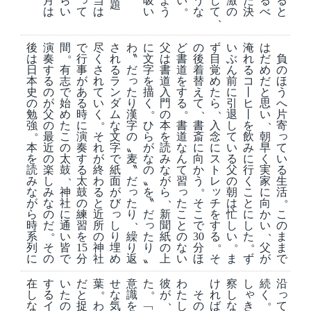
月
ら
い
う
る
当
吸
よ
し
激
た
る
題
。
は
い
て
な
べ
は
い
う
て
の
決
と
、
後
演
間
で
尽
さ
わ
に
父
ど
の
ず
い
淹
は
。
は
奏
行
く
れ
〝
文
は
書
後
目
ぶ
れ
だ
負
日
す
有
事
さ
る
だ
字
書
道
着
覚
ん
る
め
の
っ
本
る
志
が
れ
ラ
を
道
を
替
め
前
コ
だ
ほ
た
史
の
で
あ
て
ン
描
入
す
え
た
に
丨
と
う
り
の
が
始
る
い
ダ
く
門
る
て
ら
引
ヒ
思
へ
。
。
、
、
漢
勉
父
め
時
く
ム
の
退
丨
い
片
。
、
字
強
の
た
に
な
ひ
本
書
書
入
し
を
寄
。
っ
の
最
こ
演
そ
文
ら
を
道
斎
念
て
飲
朝
〟
て
本
近
の
奏
れ
字
が
読
な
に
に
い
み
早
麦
い
を
の
太
す
が
で
な
み
ん
向
ス
る
に
く
〝
る
読
楽
鼓
る
終
紙
の
な
て
か
ト
父
行
実
、
だ
生
み
し
太
わ
面
〟
が
習
う
レ
の
く
家
。
っ
っ
ッ
活
な
み
神
鼓
る
が
を
ら
朝
こ
に
。
、
た
た
チ
が
な
社
の
と
び
〝
そ
は
と
向
っ
り
こ
を
こ
ら
の
に
練
近
だ
新
こ
忙
に
か
、
っ
し
と
す
の
時
だ
通
習
所
聞
で
し
し
い
。
、
繰
り
た
の
る
ま
系
い
を
の
紙
30
い
た
。
。
。
り
埋
り
な
ま
列
そ
皆
15
神
の
分
父
返
め
〟
い
そ
で
に
の
で
分
社
上
ほ
ま
ず
が
在
す
い
だ
葉
せ
意
た
彼
わ
け
察
し
続
沿
。
。
ゃ
っ
し
る
た
と
な
識
が
た
そ
れ
し
く
、
。
き
て
な
イ
の
捉
わ
気
を
﹁
し
の
ば
な