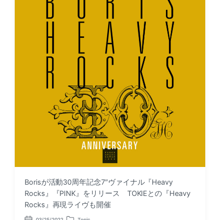
e
n
Borisが活動30周年記念7″ヴァイナル『Heavy
Rocks』『PINK』をリリース TOKIEとの『Heavy
Rocks』再現ライヴも開催
03/25/2022
Topic