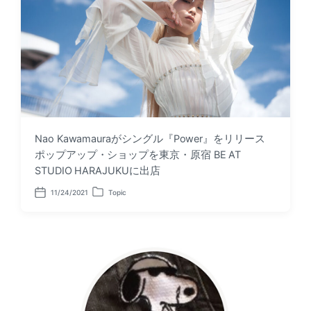
Nao Kawamauraがシングル『Power』をリリース
ポップアップ・ショップを東京・原宿 BE AT
STUDIO HARAJUKUに出店
11/24/2021
Topic
P
P
o
o
s
s
t
t
d
e
a
d
t
i
e
n