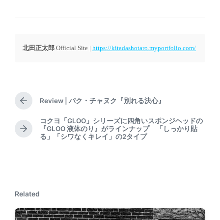
北田正太郎
Official Site |
https://kitadashotaro.myportfolio.com/
Review | パク・チャヌク『別れる決心』
P
r
コクヨ「GLOO」シリーズに四角いスポンジヘッドの
e
『GLOO 液体のり』がラインナップ 「しっかり貼
N
v
る」「シワなくキレイ」の2タイプ
e
i
x
o
t
u
p
s
o
p
s
o
Related
t
s
:
t