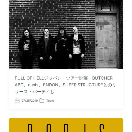
:
FULL OF HELLジャパン・ツアー開催 BUTCHER
ABC、cunts、ENDON、SUPER STRUCTUREとのリ
リース・パーティも
07/25/2019
Topic
P
P
o
o
s
s
t
t
d
e
a
d
t
i