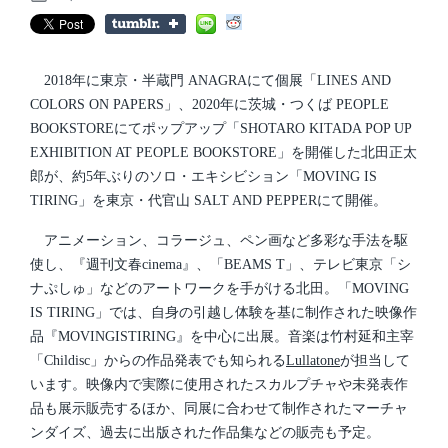
P
s
o
t
s
d
t
a
e
t
d
2018年に東京・半蔵門 ANAGRAにて個展「LINES AND
e
i
COLORS ON PAPERS」、2020年に茨城・つくば PEOPLE
n
BOOKSTOREにてポップアップ「SHOTARO KITADA POP UP
EXHIBITION AT PEOPLE BOOKSTORE」を開催した北田正太
郎が、約5年ぶりのソロ・エキシビション「MOVING IS
TIRING」を東京・代官山 SALT AND PEPPERにて開催。
アニメーション、コラージュ、ペン画など多彩な手法を駆
使し、『週刊文春cinema』、「BEAMS T」、テレビ東京「シ
ナぷしゅ」などのアートワークを手がける北田。「MOVING
IS TIRING」では、自身の引越し体験を基に制作された映像作
品『MOVINGISTIRING』を中心に出展。音楽は竹村延和主宰
「Childisc」からの作品発表でも知られる
Lullatone
が担当して
います。映像内で実際に使用されたスカルプチャや未発表作
品も展示販売するほか、同展に合わせて制作されたマーチャ
ンダイズ、過去に出版された作品集などの販売も予定。