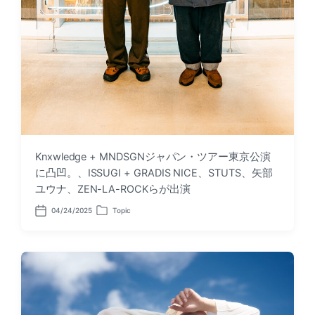
Knxwledge + MNDSGNジャパン・ツアー東京公演
に凸凹。、ISSUGI + GRADIS NICE、STUTS、矢部
ユウナ、ZEN-LA-ROCKらが出演
04/24/2025
Topic
P
P
o
o
s
s
t
t
d
e
a
d
t
i
e
n