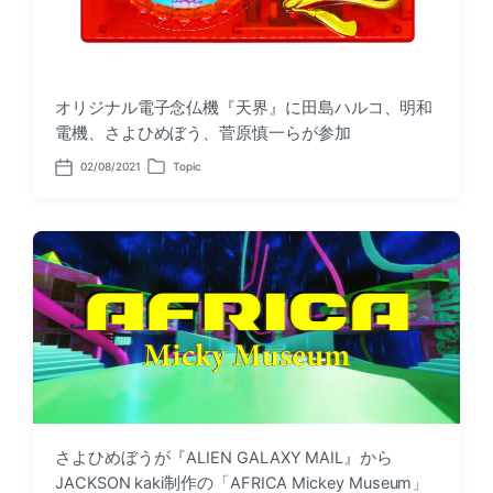
オリジナル電子念仏機『天界』に田島ハルコ、明和
電機、さよひめぼう、菅原慎一らが参加
02/08/2021
Topic
P
P
o
o
s
s
t
t
d
e
a
d
t
i
e
n
さよひめぼうが『ALIEN GALAXY MAIL』から
JACKSON kaki制作の「AFRICA Mickey Museum」