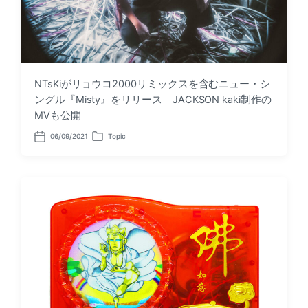
NTsKiがリョウコ2000リミックスを含むニュー・シ
ングル『Misty』をリリース JACKSON kaki制作の
MVも公開
06/09/2021
Topic
P
P
o
o
s
s
t
t
d
e
a
d
t
i
e
n