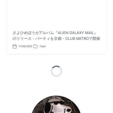
さよひめぼうがアルバム『ALIEN GALAXY MAIL』
のリリース・パーティを京都・CLUB METROで開催
11/09/2020
Topic
P
P
o
o
s
s
t
t
d
e
a
d
t
i
e
n