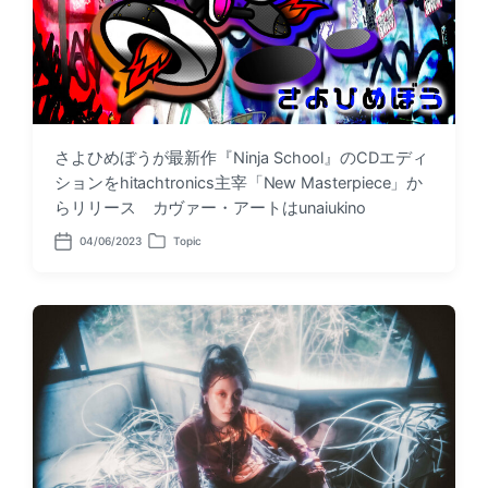
さよひめぼうが最新作『Ninja School』のCDエディ
ションをhitachtronics主宰「New Masterpiece」か
らリリース カヴァー・アートはunaiukino
04/06/2023
Topic
P
P
o
o
s
s
t
t
d
e
a
d
t
i
e
n