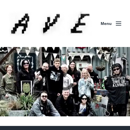
Menu
Column | 「実録・BAD BREEDING + KLONNS +
ZENOCIDE 欧州 / 英国紀行 ～外伝～」By Maeda
(ZENOCIDE | No Sanctuary | CORNER PRINTING)
ブリストル編