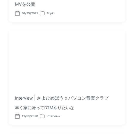
MVを公開
01/25/2021
Topic
P
P
o
o
s
s
t
t
d
e
a
d
t
i
e
n
Interview | さよひめぼう x パソコン音楽クラブ
早く家に帰ってDTMやりたいな
12/18/2020
Interview
P
P
o
o
s
s
t
t