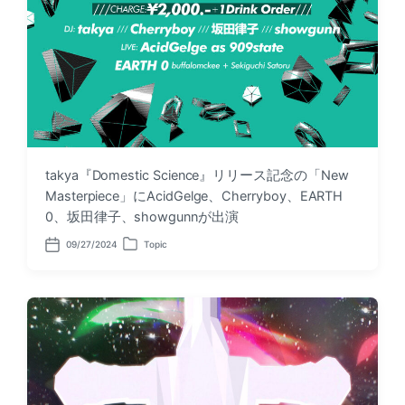
takya『Domestic Science』リリース記念の「New
Masterpiece」にAcidGelge、Cherryboy、EARTH
0、坂田律子、showgunnが出演
09/27/2024
Topic
P
P
o
o
s
s
t
t
d
e
a
d
t
i
e
n