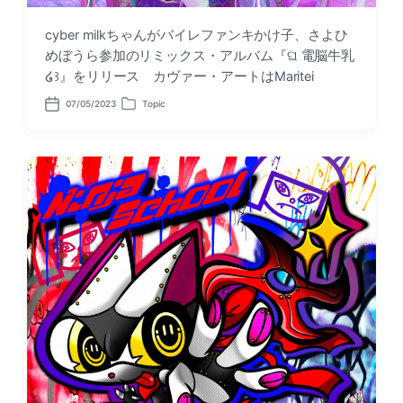
cyber milkちゃんがバイレファンキかけ子、さよひ
めぼうら参加のリミックス・アルバム『ଘ 電脳牛乳
໒꒱』をリリース カヴァー・アートはMaritei
07/05/2023
Topic
P
P
o
o
s
s
t
t
d
e
a
d
t
i
e
n