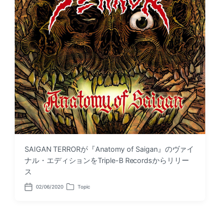
SAIGAN TERRORが『Anatomy of Saigan』のヴァイ
ナル・エディションをTriple-B Recordsからリリー
ス
02/06/2020
Topic
P
P
o
o
s
s
t
t
d
e