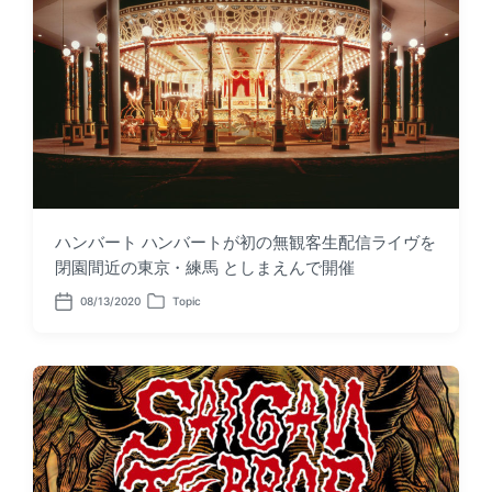
e
n
ハンバート ハンバートが初の無観客生配信ライヴを
閉園間近の東京・練馬 としまえんで開催
08/13/2020
Topic
P
P
o
o
s
s
t
t
d
e
a
d
t
i
e
n