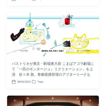
P
P
o
o
s
s
t
t
d
e
a
d
t
i
e
n
バストリオが東京・駒場東大前 こまばアゴラ劇場​に
て「一匹のモンタージュ』リクリエーション」を上
演 佐々木 敦、青柳菜摘登壇のアフタートークも
09/05/2023
Topic
P
P
o
o
s
s
t
t
d
e
a
d
t
i