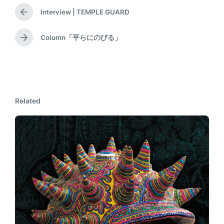
Interview | TEMPLE GUARD
P
r
e
Column「平らにのびる」
N
v
e
i
x
o
t
u
p
s
o
p
Related
s
o
t
s
:
t
: