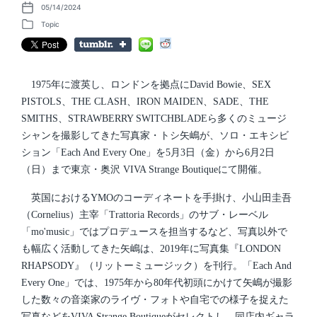
05/14/2024
P
o
Topic
P
s
o
t
s
d
t
a
e
t
d
1975年に渡英し、ロンドンを拠点にDavid Bowie、SEX
e
i
PISTOLS、THE CLASH、IRON MAIDEN、SADE、THE
n
SMITHS、STRAWBERRY SWITCHBLADEら多くのミュージ
シャンを撮影してきた写真家・トシ矢嶋が、ソロ・エキシビ
ション「Each And Every One」を5月3日（金）から6月2日
（日）まで東京・奥沢 VIVA Strange Boutiqueにて開催。
英国におけるYMOのコーディネートを手掛け、小山田圭吾
（Cornelius）主宰「Trattoria Records」のサブ・レーベル
「mo'music」ではプロデュースを担当するなど、写真以外で
も幅広く活動してきた矢嶋は、2019年に写真集『LONDON
RHAPSODY』（リットーミュージック）を刊行。「Each And
Every One」では、1975年から80年代初頭にかけて矢嶋が撮影
した数々の音楽家のライヴ・フォトや自宅での様子を捉えた
写真などをVIVA Strange Boutiqueがセレクトし、同店内ギャラ