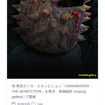
塙 将良がソロ・エキシビション「HANAWANDER
THE MONFICTION」を東京・新御徒町 mograg
galleryにて開催
05/08/2025
Topic