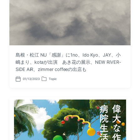
島根・松江 NU「感謝」に1no、Ido Kyo、JAY、小
嶋まり、kotaが出演 あき花の展示、NEW RiVER-
SiDE AiR、zimmer coffeeの出店も
01/13/2023
Topic
P
P
o
o
s
s
t
t
d
e
a
d
t
i
e
n