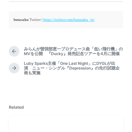
butasaku
Twitter |
https://twitter.com/butasaku_jp/
みらんが曽我部恵一プロデュース曲「低い飛行機」の
P
MVを公開 『Ducky』発売記念ツアーを4月に開催
r
Luby Sparks主催「One Last Night」にDYGLが出
e
演 ニュー・シングル『Depression』の先行試聴企
N
v
画も実施
e
i
x
o
t
u
p
s
o
p
s
o
Related
t
s
:
t
: