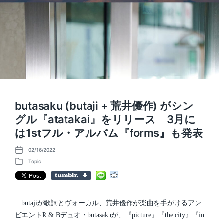
butasaku (butaji + 荒井優作) がシン
グル『atatakai』をリリース 3月に
は1stフル・アルバム『forms』も発表
02/16/2022
P
o
Topic
P
s
o
t
s
d
t
a
e
t
d
butajiが歌詞とヴォーカル、荒井優作が楽曲を手がけるアン
e
i
ビエントR & Bデュオ・butasakuが、『
picture
』『
the city
』『
in
n