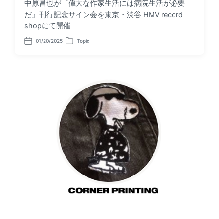
中原昌也が『偉大な作家生活には病院生活が必要
だ』刊行記念サイン会を東京・渋谷 HMV record
shopにて開催
01/20/2025
Topic
P
P
o
o
s
s
t
t
d
e
a
d
t
i
e
n