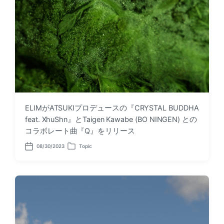
ELIMがATSUKIプロデュースの『CRYSTAL BUDDHA
feat. XhuShn』とTaigen Kawabe (BO NINGEN) との
コラボレート曲『Q』をリリース
08/30/2023
Topic
P
P
o
o
s
s
t
t
d
e
a
d
t
i
e
n