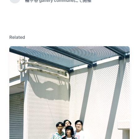
N
幡ヶ谷 gallery communeにて開催
v
e
i
x
o
t
u
p
s
o
p
Related
s
o
t
s
:
t
: