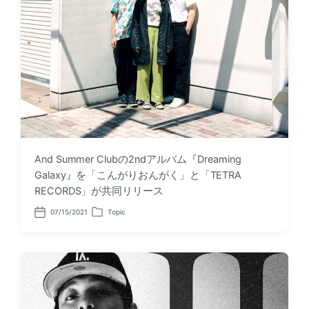
And Summer Clubの2ndアルバム『Dreaming
Galaxy』を「こんがりおんがく」と「TETRA
RECORDS」が共同リリース
07/15/2021
Topic
P
P
o
o
s
s
t
t
d
e
a
d
t
i
e
n