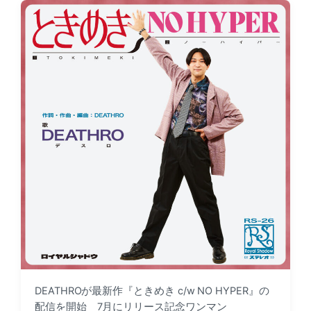
d
e
a
d
t
i
e
n
DEATHROが最新作『ときめき c/w NO HYPER』の
配信を開始 7月にリリース記念ワンマン