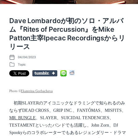
Dave Lombardoが初のソロ・アルバ
ム『Rites of Percussion』をMike
Patton主宰Ipecac Recordingsからリ
リース
04/04/2023
P
o
Topic
P
s
o
t
s
d
t
a
e
t
d
Photo ©
Ekaterina Gorbacheva
e
i
n
初期SLAYERのアイコニックなドラミングで知られるのみ
ならずDEAD CROSS、GRIP INC.、FANTÔMAS、MISFITS、
MR. BUNGLE
、SLAYER、SUICIDAL TENDENCIES、
TESTAMENTといったバンドでも活躍し、John Zorn、DJ
Spookyらのコラボレーターでもあるレジェンダリー・ドラマ