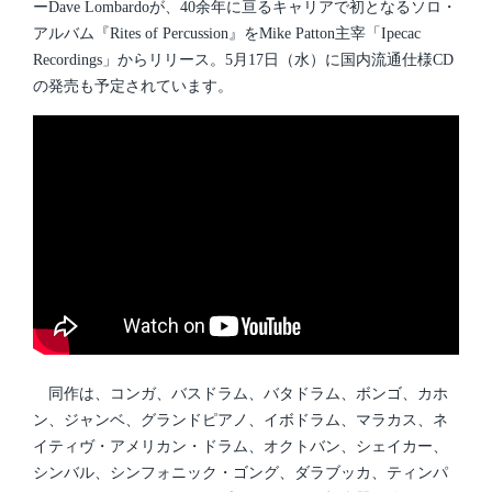
ーDave Lombardoが、40余年に亘るキャリアで初となるソロ・
アルバム『Rites of Percussion』をMike Patton主宰「Ipecac
Recordings」からリリース。5月17日（水）に国内流通仕様CD
の発売も予定されています。
同作は、コンガ、バスドラム、バタドラム、ボンゴ、カホ
ン、ジャンベ、グランドピアノ、イボドラム、マラカス、ネ
イティヴ・アメリカン・ドラム、オクトバン、シェイカー、
シンバル、シンフォニック・ゴング、ダラブッカ、ティンパ