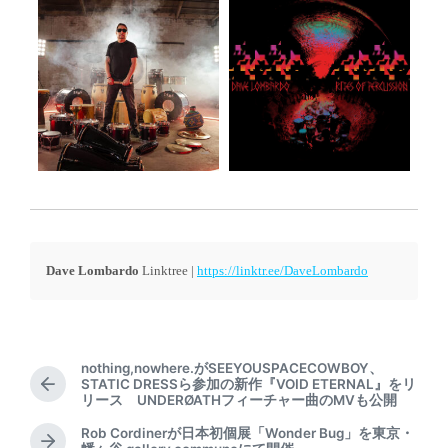
Dave Lombardo
Linktree |
https://linktr.ee/DaveLombardo
nothing,nowhere.がSEEYOUSPACECOWBOY、
STATIC DRESSら参加の新作『VOID ETERNAL』をリ
P
リース UNDERØATHフィーチャー曲のMVも公開
r
e
Rob Cordinerが日本初個展「Wonder Bug」を東京・