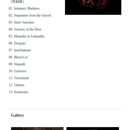
［収録曲］
01. Initiatory Madness
02. Separation from the Sacred
03. Inner Sanctum
04. Journey of the Host
05. Maunder in Liminality
06. Despojo
07. Interfearium
08. Blood Let
09. Warpath
10. Guerrero
11. Vicissitude
12. Omiero
13. Animismo
Gallery