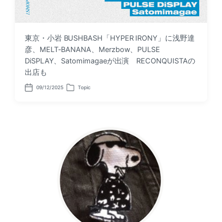
東京・小岩 BUSHBASH「HYPER IRONY」に浅野達
彦、MELT-BANANA、Merzbow、PULSE
DiSPLAY、Satomimagaeが出演 RECONQUISTAの
出店も
09/12/2025
Topic
P
P
o
o
s
s
t
t
d
e
a
d
t
i
e
n