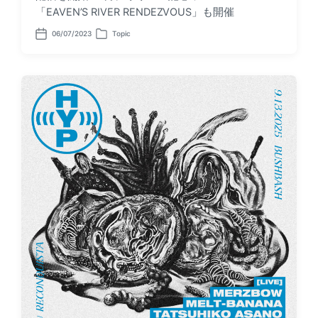
「EAVEN’S RIVER RENDEZVOUS」も開催
06/07/2023
Topic
P
P
o
o
s
s
t
t
d
e
a
d
t
i
e
n