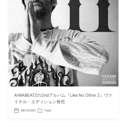
AIWABEATZの2ndアルバム『Like No Other 2』ヴァ
イナル・エディション発売
08/13/2021
Topic
P
P
o
o
s
s
t
t