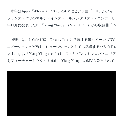
t
t
d
e
a
d
昨年はApple「iPhone XS / XR」のCMにピアノ曲「
TUI
」がフィ
t
i
e
n
フランス・パリのマルチ・インストゥルメンタリスト / コンポーザーVincent Fe
年11月に発表したEP『
Ylang Ylang
』（Mom + Pop）から収録曲「R
同楽曲は、J. Cole主宰「Dreamville」に所属する米クイーンズNYのラ
ニメーションのMVは、ミュージシャンとしても活躍するパリ在住の画家 
ます。なお『Ylang Ylang』からは、フィリピンはミマロパ・エリアを拠点に活
をフィーチャーしたタイトル曲「
Ylang Ylang
」のMVも公開されて