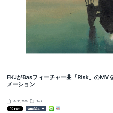
FKJがBasフィーチャー曲「Risk」のMVを
メーション
04/21/2020
Topic
P
P
o
o
s
s