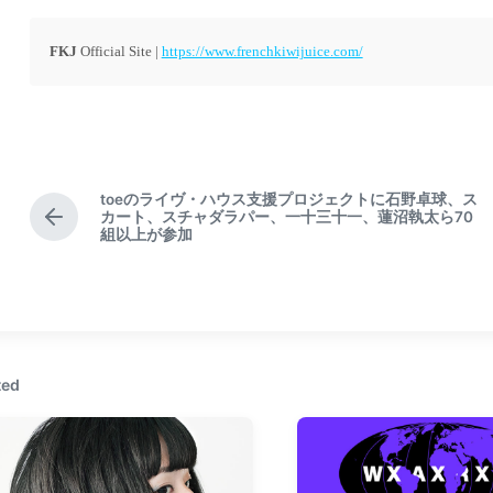
FKJ
Official Site |
https://www.frenchkiwijuice.com/
toeのライヴ・ハウス支援プロジェクトに石野卓球、ス
カート、スチャダラパー、一十三十一、蓮沼執太ら70
P
組以上が参加
r
e
v
i
o
u
s
ted
p
o
s
t
: