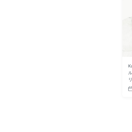
K
ル
P
o
s
t
d
a
t
e