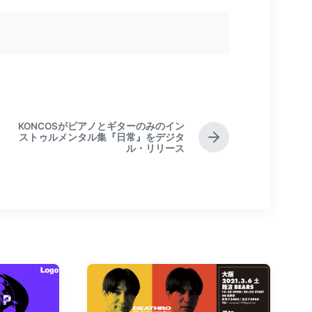
KONCOSがピアノとギターのみのイン
ストゥルメンタル集『日常』をデジタ
N
ル・リリース
e
x
t
p
o
s
t
: