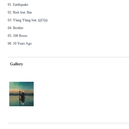
01. Earthquake
02. Risk feat. Bas
03. Ylang Ylang feat. (((O)))
04. Brother
05. 100 Roses
06. 10 Years Ago
Gallery