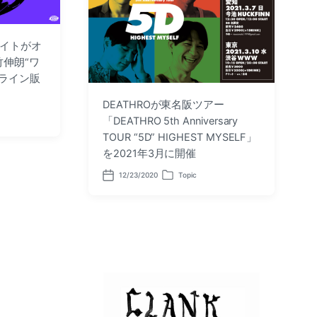
サイトがオ
竹伸朗“ワ
ライン販
DEATHROが東名阪ツアー
「DEATHRO 5th Anniversary
TOUR “5D” HIGHEST MYSELF」
を2021年3月に開催
12/23/2020
Topic
P
P
o
o
s
s
t
t
d
e
a
d
t
i
e
n