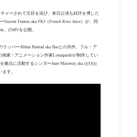
ーチャーされて注目を浴び、来日公演も好評を博した
nton aka FKJ（French Kiwi Juice）が、同
isk」のMVを公開。
ッパーAbbas Hamad aka Basとの共作。フル・ア
/ アニメーション作家Lossapardoが制作してい
動するシンガーJune Marieezy aka (((O)))
います。