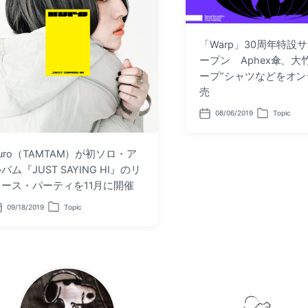
「Warp」30周年特設
ープン Aphex傘、大
ープ”シャツなどをオン
売
08/06/2019
Topic
P
P
o
o
s
s
t
t
uro（TAMTAM）が初ソロ・ア
d
e
バム『JUST SAYING HI』のリ
a
d
t
i
リース・パーティを11月に開催
e
n
09/18/2019
Topic
P
o
s
t
e
d
i
n