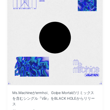
e
n
Ms.Machineがermhoi、Golpe Mortalのリミックス
を含むシングル『Vår』をBLACK HOLEからリリー
ス