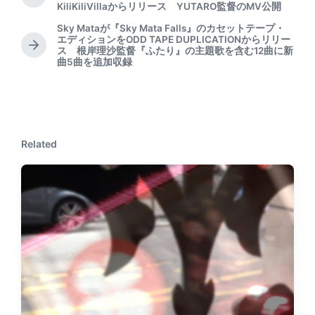
P
KiliKiliVillaからリリース YUTARO監督のMV公開
r
e
Sky Mataが『Sky Mata Falls』のカセットテープ・
エディションをODD TAPE DUPLICATIONからリリー
v
N
ス 根岸理沙監督『ふたり』の主題歌を含む12曲に新
i
曲5曲を追加収録
e
o
x
u
t
s
p
p
o
o
s
s
Related
t
t
:
: