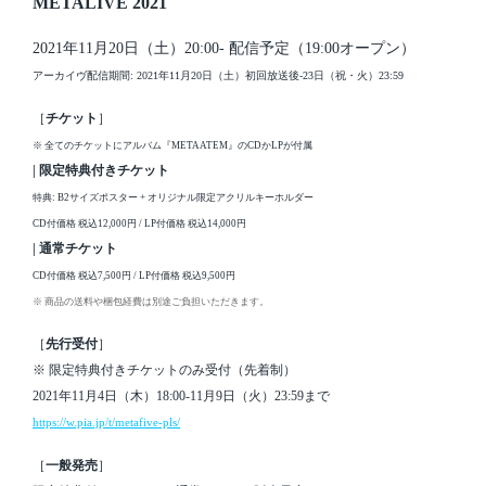
METALIVE 2021
2021年11月20日（土）20:00- 配信予定（19:00オープン）
アーカイヴ配信期間: 2021年11月20日（土）初回放送後-23日（祝・火）23:59
［
チケット
］
※ 全てのチケットにアルバム『METAATEM』のCDかLPが付属
| 限定特典付きチケット
特典: B2サイズポスター + オリジナル限定アクリルキーホルダー
CD付価格 税込12,000円 / LP付価格 税込14,000円
| 通常チケット
CD付価格 税込7,500円 / LP付価格 税込9,500円
※ 商品の送料や梱包経費は別途ご負担いただきます。
［
先行受付
］
※ 限定特典付きチケットのみ受付（先着制）
2021年11月4日（木）18:00-11月9日（火）23:59まで
https://w.pia.jp/t/metafive-pls/
［
一般発売
］