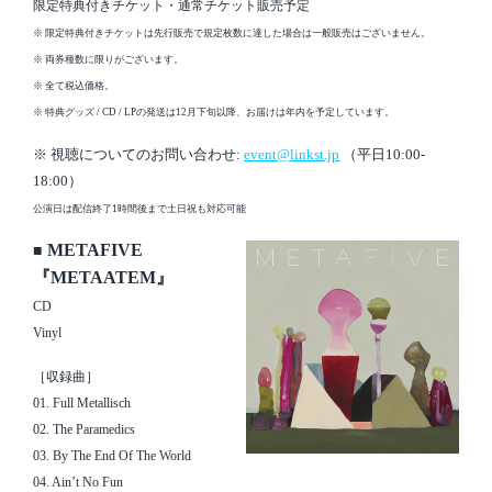
限定特典付きチケット・通常チケット販売予定
※ 限定特典付きチケットは先行販売で規定枚数に達した場合は一般販売はございません。
※ 両券種数に限りがございます。
※ 全て税込価格。
※ 特典グッズ / CD / LPの発送は12月下旬以降、お届けは年内を予定しています。
※ 視聴についてのお問い合わせ:
event@linkst.jp
（平日10:00-
18:00）
公演日は配信終了1時間後まで土日祝も対応可能
METAFIVE
■
『METAATEM』
CD
Vinyl
［収録曲］
01. Full Metallisch
02. The Paramedics
03. By The End Of The World
04. Ain’t No Fun