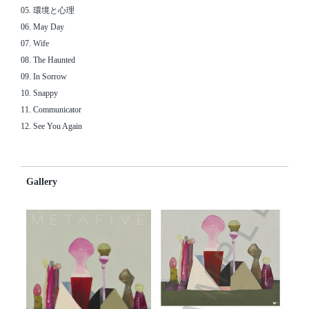
05. 環境と心理
06. May Day
07. Wife
08. The Haunted
09. In Sorrow
10. Snappy
11. Communicator
12. See You Again
Gallery