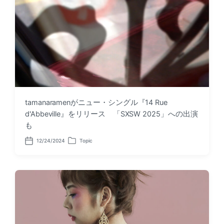
tamanaramenがニュー・シングル『14 Rue
d'Abbeville』をリリース 「SXSW 2025」への出演
も
12/24/2024
Topic
P
P
o
o
s
s
t
t
d
e
a
d
t
i
e
n