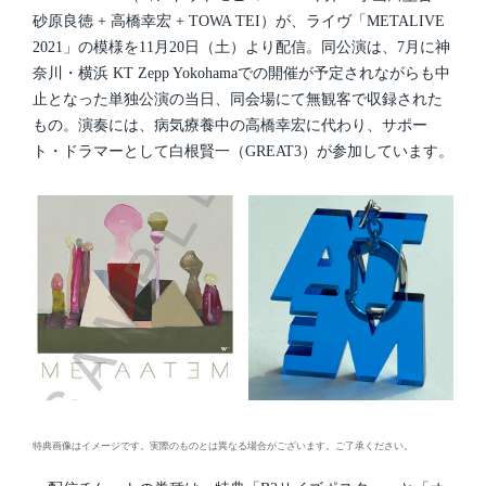
i
砂原良徳 + 高橋幸宏 + TOWA TEI）が、ライヴ「METALIVE
n
2021」の模様を11月20日（土）より配信。同公演は、7月に神
奈川・横浜 KT Zepp Yokohamaでの開催が予定されながらも中
止となった単独公演の当日、同会場にて無観客で収録された
もの。演奏には、病気療養中の高橋幸宏に代わり、サポー
ト・ドラマーとして白根賢一（GREAT3）が参加しています。
特典画像はイメージです。実際のものとは異なる場合がございます。ご了承ください。