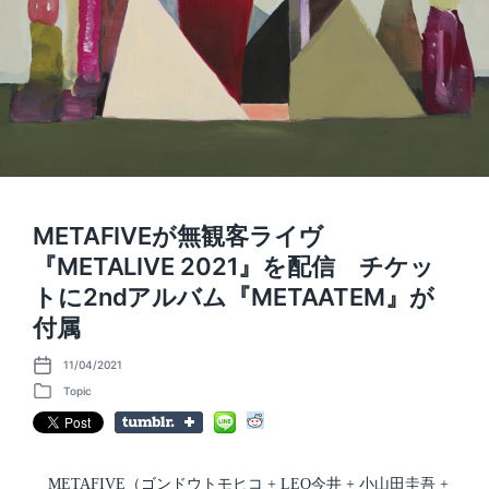
METAFIVEが無観客ライヴ
『METALIVE 2021』を配信 チケッ
トに2ndアルバム『METAATEM』が
付属
11/04/2021
P
o
Topic
P
s
o
t
s
d
t
a
e
t
d
METAFIVE（ゴンドウトモヒコ + LEO今井 + 小山田圭吾 +
e