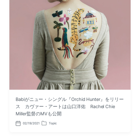
Babiがニュー・シングル『Orchid Hunter』をリリー
ス カヴァー・アートは山口洋佑 Rachel Chie
Miller監督のMVも公開
02/19/2021
Topic
P
P
o
o
s
s
t
t