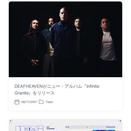
d
e
a
d
t
i
e
n
DEAFHEAVENがニュー・アルバム『Infinite
Granite』をリリース
08/17/2021
Topic
P
P
o
o
s
s
t
t
d
e
a
d
t
i