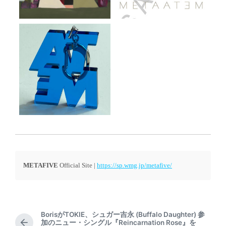
METAFIVE
Official Site |
https://sp.wmg.jp/metafive/
BorisがTOKIE、シュガー吉永 (Buffalo Daughter) 参
加のニュー・シングル『Reincarnation Rose』を