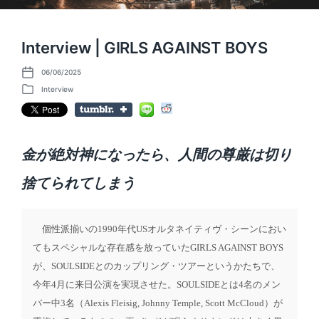
Interview | GIRLS AGAINST BOYS
06/06/2025
P
o
Interview
P
s
o
t
s
d
t
a
e
t
d
e
金が絶対神になったら、人間の尊厳は切り
i
n
捨てられてしまう
個性派揃いの1990年代USオルタネイティヴ・シーンにおい
てもスペシャルな存在感を放っていたGIRLS AGAINST BOYS
が、SOULSIDEとのカップリング・ツアーというかたちで、
今年4月に来日公演を実現させた。SOULSIDEとは4名のメン
バー中3名（Alexis Fleisig, Johnny Temple, Scott McCloud）が