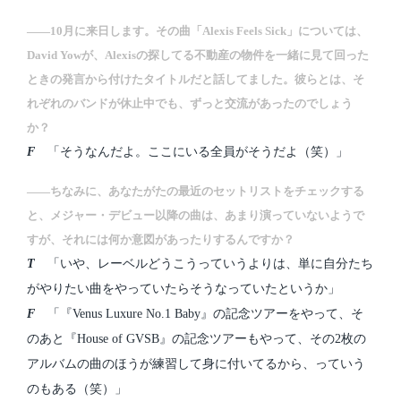
――10月に来日します。その曲「Alexis Feels Sick」については、
David Yowが、Alexisの探してる不動産の物件を一緒に見て回った
ときの発言から付けたタイトルだと話してました。彼らとは、そ
れぞれのバンドが休止中でも、ずっと交流があったのでしょう
か？
F
「そうなんだよ。ここにいる全員がそうだよ（笑）」
――ちなみに、あなたがたの最近のセットリストをチェックする
と、メジャー・デビュー以降の曲は、あまり演っていないようで
すが、それには何か意図があったりするんですか？
T
「いや、レーベルどうこうっていうよりは、単に自分たち
がやりたい曲をやっていたらそうなっていたというか」
F
「『Venus Luxure No.1 Baby』の記念ツアーをやって、そ
のあと『House of GVSB』の記念ツアーもやって、その2枚の
アルバムの曲のほうが練習して身に付いてるから、っていう
のもある（笑）」