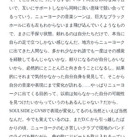
いで、互いにサポートしながら同時に良い意味で競い合って
るっていう。ニューヨークの音楽シーンは、巨大なブラック
ホールに右も左もわからないまま飛び込んでいくようなもの
で、まさに手探り状態。頼れるのは自分たちだけで、本当に
自らの足で立つしかない感じなんだ。地方からニューヨーク
に出てきた人間なら、多かれ少なかれ誰でも一度はその感覚
を経験してるんじゃないかな。頼りになるのが自分しかいな
いから、必然的にとことん己と向き合うことになるし、結果
的にそれまで気付かなかった自分自身を発見して、そこから
自分の音楽や表現にまで変化が訪れる……やっぱりニューヨ
ークに出てくる目的って、以前は知らなかった自分の可能性
を見つけたいからっていうのもあるんじゃない？だから、
SOULSIDEとGVSBで表現が変化してるのも当然といえば当然
なんだ。今でも覚えているのは、まだD.C.から引っ越したば
かりの頃、ニューヨークのむさ苦しいクラブで現地のバンド
のライヴを観ながら、曲や歌にリピートを取り入れるってい