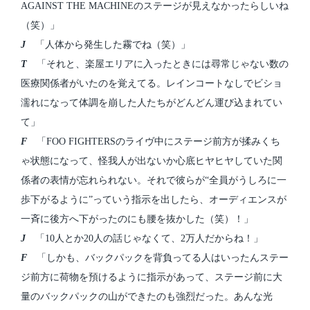
AGAINST THE MACHINEのステージが見えなかったらしいね
（笑）」
J
「人体から発生した霧でね（笑）」
T
「それと、楽屋エリアに入ったときには尋常じゃない数の
医療関係者がいたのを覚えてる。レインコートなしでビショ
濡れになって体調を崩した人たちがどんどん運び込まれてい
て」
F
「FOO FIGHTERSのライヴ中にステージ前方が揉みくち
ゃ状態になって、怪我人が出ないか心底ヒヤヒヤしていた関
係者の表情が忘れられない。それで彼らが“全員がうしろに一
歩下がるように”っていう指示を出したら、オーディエンスが
一斉に後方へ下がったのにも腰を抜かした（笑）！」
J
「10人とか20人の話じゃなくて、2万人だからね！」
F
「しかも、バックパックを背負ってる人はいったんステー
ジ前方に荷物を預けるように指示があって、ステージ前に大
量のバックパックの山ができたのも強烈だった。あんな光