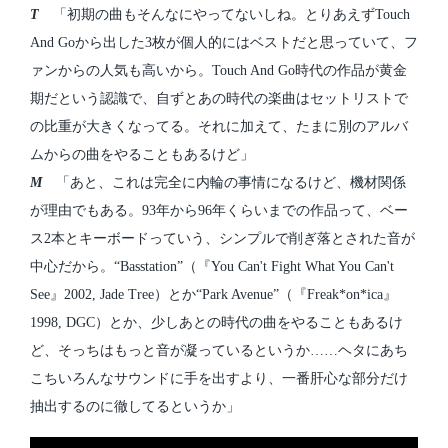
T
「初期の曲もそんなにやってないしね。とりあえずTouch
And Goから出した3枚が個人的にはベストだと思っていて、フ
ァンからの人気も高いから。Touch And Go時代の作品が黄金
期だという認識で、自ずとあの時代の楽曲はセットリストで
の比重が大きくなってる。それに加えて、たまに別のアルバ
ムからの曲をやることもあるけど」
M
「あと、これは完全に内輪の事情になるけど、機材関係
が理由でもある。93年から96年くらいまでの作品って、ベー
ス2本とキーボードっていう、シンプルで削ぎ落とされた音が
中心だから。“Basstation”（『You Can't Fight What You Can't
See』2002, Jade Tree）とか“Park Avenue”（『Freak*on*ica』
1998, DGC）とか、少しあとの時代の曲をやることもあるけ
ど、そっちはもっと音が凝っているというか……ヘタにあち
こちいろんなサウンドに手を出すより、一番肝心な部分だけ
抽出するのに徹してるというか」