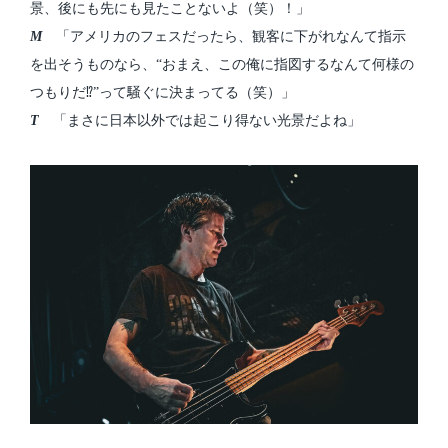
景、後にも先にも見たことないよ（笑）！」
M
「アメリカのフェスだったら、観客に下がれなんて指示
を出そうものなら、“おまえ、この俺に指図するなんて何様の
つもりだ⁉”って騒ぐに決まってる（笑）」
T
「まさに日本以外では起こり得ない光景だよね」