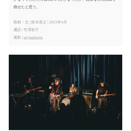
残せたと思う。
取材・文 | 鈴木喜之 | 2025年4月
通訳 | 竹澤彩子
撮影 |
saylaphotos