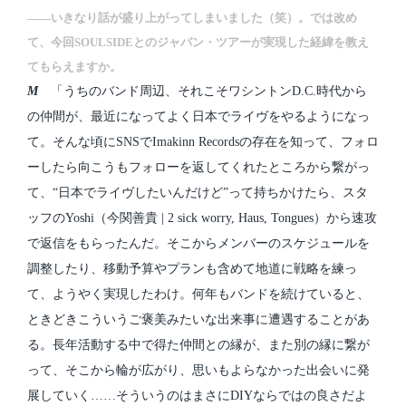
――いきなり話が盛り上がってしまいました（笑）。では改め
て、今回SOULSIDEとのジャパン・ツアーが実現した経緯を教え
てもらえますか。
M
「うちのバンド周辺、それこそワシントンD.C.時代から
の仲間が、最近になってよく日本でライヴをやるようになっ
て。そんな頃にSNSでImakinn Recordsの存在を知って、フォロ
ーしたら向こうもフォローを返してくれたところから繋がっ
て、“日本でライヴしたいんだけど”って持ちかけたら、スタ
ッフのYoshi（今関善貴 | 2 sick worry, Haus, Tongues）から速攻
で返信をもらったんだ。そこからメンバーのスケジュールを
調整したり、移動予算やプランも含めて地道に戦略を練っ
て、ようやく実現したわけ。何年もバンドを続けていると、
ときどきこういうご褒美みたいな出来事に遭遇することがあ
る。長年活動する中で得た仲間との縁が、また別の縁に繋が
って、そこから輪が広がり、思いもよらなかった出会いに発
展していく……そういうのはまさにDIYならではの良さだよ