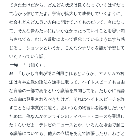
てきたわけだから。どんどん状況は良くなっていくはずだっ
て心から信じてたよ。宇宙が拡大して成長していくように、
社会もどんどん良い方向に開けていくものだって。今になっ
て、そんな夢みたいにはいかなかったっていうことを思い知
らされてる。むしろ反動によって退化しているようにすら感
じるし、ショックというか、こんなシナリオを誰が予想して
いた？っていう話」
一同
「（頷く）」
M
「しかも自由が逆に利用されるというか、アメリカの右
派は今や左派の論法を逆手に取って、ヘイトスピーチも自由
な言論の一部であるという議論を展開してる。たしかに言論
の自由は尊重されるべきだけど、それはヘイトスピーチを許
すこととは本質的に違う。あいつらの物言いを論破したいが
ために、俺なんかオンラインのディベート・コースを受講し
たくらいだよ！テレビのニュースとか、いろんな場面で起こ
る議論についても、他人の立場をあえて誇張したり、わざと