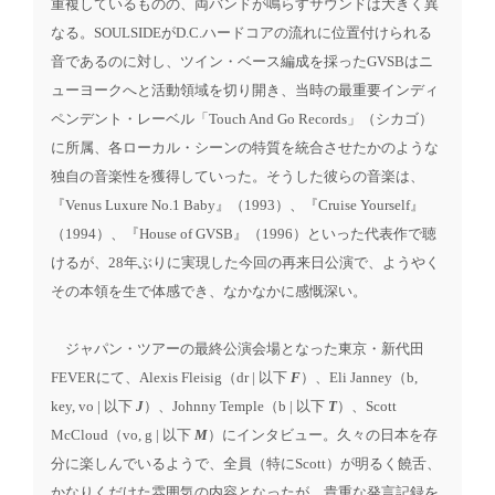
重複しているものの、両バンドが鳴らすサウンドは大きく異
なる。SOULSIDEがD.C.ハードコアの流れに位置付けられる
音であるのに対し、ツイン・ベース編成を採ったGVSBはニ
ューヨークへと活動領域を切り開き、当時の最重要インディ
ペンデント・レーベル「Touch And Go Records」（シカゴ）
に所属、各ローカル・シーンの特質を統合させたかのような
独自の音楽性を獲得していった。そうした彼らの音楽は、
『Venus Luxure No.1 Baby』（1993）、『Cruise Yourself』
（1994）、『House of GVSB』（1996）といった代表作で聴
けるが、28年ぶりに実現した今回の再来日公演で、ようやく
その本領を生で体感でき、なかなかに感慨深い。
ジャパン・ツアーの最終公演会場となった東京・新代田
FEVERにて、Alexis Fleisig（dr | 以下
F
）、Eli Janney（b,
key, vo | 以下
J
）、Johnny Temple（b | 以下
T
）、Scott
McCloud（vo, g | 以下
M
）にインタビュー。久々の日本を存
分に楽しんでいるようで、全員（特にScott）が明るく饒舌、
かなりくだけた雰囲気の内容となったが、貴重な発言記録を