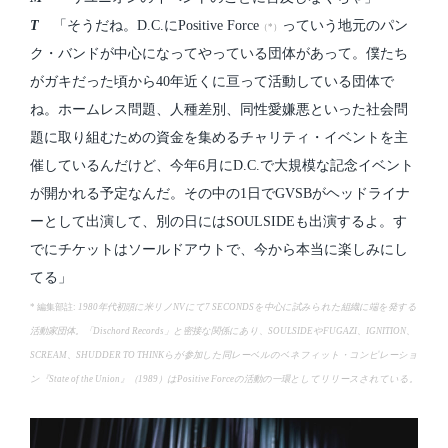
T
「そうだね。D.C.にPositive Force
っていう地元のパン
（*）
ク・バンドが中心になってやっている団体があって。僕たち
がガキだった頃から40年近くに亘って活動している団体で
ね。ホームレス問題、人種差別、同性愛嫌悪といった社会問
題に取り組むための資金を集めるチャリティ・イベントを主
催しているんだけど、今年6月にD.C.で大規模な記念イベント
が開かれる予定なんだ。その中の1日でGVSBがヘッドライナ
ーとして出演して、別の日にはSOULSIDEも出演するよ。す
でにチケットはソールドアウトで、今から本当に楽しみにし
てる」
* 編集部註:
1980年代初頭に米リノNVにて7 SECONDSを中心に試みられた組織に端を発する
活動家団体。「Dischord Records」と密接な関係にあり、SOULSIDEやFUGAZI、IGNITION、
SCREAM、SHUDDER TO THINKらが参加した同レーベルのベネフィット・コンピレーショ
ン『State of the Union』（1989）はPositive Forceの活動の一環としてリリースされている。