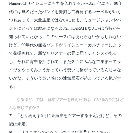
Numeroはリイシューにも力を入れてるからね。他にも、90年
代には無名だったバンドを発掘して再発するレーベルがいく
つもあって。大量生産ではないにせよ、ミュージシャンやバ
ンドにとっては励みになるよね。KARATEなんかは当時から
知られていたから、このケースにはあたらないかもしれない
けど、90年代の無名バンドがリイシュー・カルチャーによっ
て発掘されて、新なたリスナーの元に届くチャンスがある
し、それに背中を押されて、また久々にみんなで集まってラ
イヴをやってみようかっていう勢いに繋がっているんじゃな
いかな。そういう良い感じの連鎖反応が起こっている気がす
る」
――なるほど。では、日本ツアーを終えた後は、GVSBの予定はど
んな感じですか？
T
「とりあえず6月に東海岸をツアーする予定だけど、その
後は未定」
M
「リユニオンのイベントのことに言及しなくちゃ」