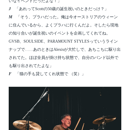
いなイベントだったよな！」
J
「あれってScottの50歳の誕生祝いのときだっけ？」
M
「そう、プラハだった。俺は今オーストリアのウィーン
に住んでいるから、よくプラハに行くんだよ。そしたら現地
の知り合いが誕生祝いのイベントを企画してくれてね。
GVSB、SOULSIDE、PARAMOUNT STYLESっていうライン
ナップで……あのときはAlexisが大忙しで、あちこちに駆り出
されてた。ほぼ全員が掛け持ち状態で、自分のバンド以外で
も駆り出されてたよな」
F
「猫の手も貸してくれ状態で （笑）」