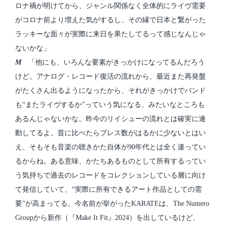
ロナ禍が明けてから、ジャンル関係なく全体的にライヴ需要
がコロナ前より増えた気がするし、その縁で日本と繋がった
ラッキーな面々が実際に来日を果たしてるって感じなんじゃ
ないかな」
M
「他にも、いろんな要素がきっかけになってるんだろう
けど。アナログ・レコード復活の流れから、最近また再発盤
がたくさん出るようになったから、それがきっかけでバンド
も“またライヴするか”っていう気になる、みたいなところも
あるんじゃないかな。昨今のリイシューの流れとは確実に連
動してるよ。昔に比べたらプレス数がはるかに少ないとはい
え、そもそも音楽の聴きかた自体が90年代とは全く違ってい
るからね。ある意味、かたちあるものとして所有するってい
う気持ちで過去のレコードをコレクションしている層に向け
て発信していて、“実際に所有できるアート作品としての需
要”が高まってる。今名前が挙がったKARATEは、The Numero
Groupから新作（『Make It Fit』2024）を出しているけど、