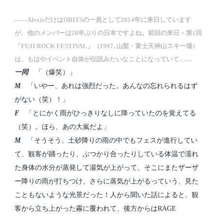
――AlexisだけはOBITSの一員として2014年に来日しています
が、他のメンバーは28年ぶりの日本ですよね。前回の来日 = 第1回
「FUJI ROCK FESTIVAL」（1997, 山梨・富士天神山スキー場）
は、もはやイベント自体が伝説みたいなことになっていて……
一同
「（爆笑）」
M
「いやー、あれは強烈だった。あんなの忘れられるはず
がない（笑）！」
F
「とにかく雨がひっきりなしに降っていたのを覚えてる
（笑）。ほら、あの大嵐だよ」
M
「そうそう、土砂降りの雨の中でもフェスが進行してい
て、観客が踊ったり、ぶつかり合ったりしている体温で濡れ
た身体の水分が蒸発して湯気が上がって、そこにまたザーザ
ー降りの雨が打ちつけ、さらに蒸気が上がるっていう、見た
こともないような光景だった！人から聞いた話によると、観
客から立ち上がった霧に覆われて、後方からはRAGE