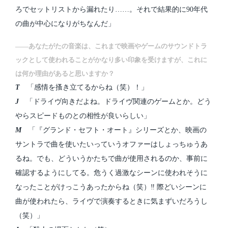
ろでセットリストから漏れたり……。それで結果的に90年代
の曲が中心になりがちなんだ」
――あなたがたの音楽は、これまで映画やゲームのサウンドトラ
ックとして使われることがかなり多い印象を受けますが、これに
は何か理由があると思いますか？
T
「感情を搔き立てるからね（笑）！」
J
「ドライヴ向きだよね。ドライヴ関連のゲームとか。どう
やらスピードものとの相性が良いらしい」
M
「『グランド・セフト・オート』シリーズとか、映画の
サントラで曲を使いたいっていうオファーはしょっちゅうあ
るね。でも、どういうかたちで曲が使用されるのか、事前に
確認するようにしてる。危うく過激なシーンに使われそうに
なったことがけっこうあったからね（笑）‼ 際どいシーンに
曲が使われたら、ライヴで演奏するときに気まずいだろうし
（笑）」