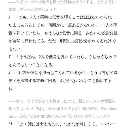
――ツイン・ベース編成を採った独特のサウンドを、どのように
確立していったのでしょう？
J
「でも、2人で同時に低音を弾くことはほぼないからね。
たまにあるとしても、何回かに一度あるかないか……1人が高
音を弾いていたら、もう1人は低音に回る、みたいな役割分担
が自然に行われてる。ただ、明確に役割が分かれてるわけで
もない」
T
「そうだね。2人で低音を弾いていたら、ぐちゃぐちゃで
とんでもないことになる」
J
「片方が低音を担当してくれているから、もう片方がメロ
ディを探求する方向に回る、みたいなバランスも働いてる
ね」
――さて、ライヴがとても良かったので、新しいスタジオ音源を
作ってもいいのではないかと思うのですが、2013年の『The Ghost
List』以来となる新曲に取りかかる予定はないのでしょうか？
M
「よく話には出るものの、なかなか難しくて。メンバー