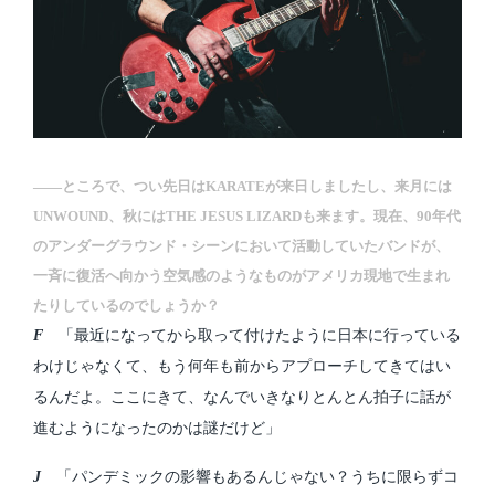
――ところで、つい先日はKARATEが来日しましたし、来月には
UNWOUND、秋にはTHE JESUS LIZARDも来ます。現在、90年代
のアンダーグラウンド・シーンにおいて活動していたバンドが、
一斉に復活へ向かう空気感のようなものがアメリカ現地で生まれ
たりしているのでしょうか？
F
「最近になってから取って付けたように日本に行っている
わけじゃなくて、もう何年も前からアプローチしてきてはい
るんだよ。ここにきて、なんでいきなりとんとん拍子に話が
進むようになったのかは謎だけど」
J
「パンデミックの影響もあるんじゃない？うちに限らずコ