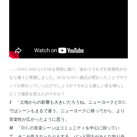
――SOULSIDEとGVSBを同時に観て、改めてそれぞれ音楽性がか
なり違うと実感しました。DCからNYへ拠点が変わったことでサウ
ンドが変わっていったのでしょうか？それとも新しい音を鳴らし
たくて場所を変えたのですか？
J
「土地からの影響も大きいだろうね。ニューヨークとD.C.
ではシーンもまるで違う。ニューヨークに移ってから、より
音楽性が広がったように思う」
M
「D.C.の音楽シーンはコミュニティを中心に回ってい
て、そこが良さだったりもする。バンド同士がみんな知り合