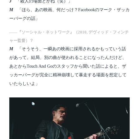
J
「殺人の場面とかね（笑）」
M
「ほら、あの映画、何だっけ？Facebookのマーク・ザッカ
ーバーグの話」
――『ソーシャル・ネットワーク』（2010, デヴィッド・フィンチ
ャー監督）？
M
「そうそう、一瞬あの映画に採用されるかもっていう話
があって。結局、別の曲が使われることになったんだけど、
あとからTouch And Goのスタッフから聞いた話によると、ザ
ッカーバーグが完全に精神崩壊して暴走する場面を想定して
いたらしいよ」