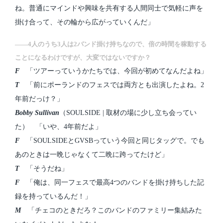
ね。普通にマインドや興味を共有する人間同士で気軽に声を
掛け合って、その輪から広がっていくんだ」
――4人のうち3人は2バンド掛け持ちなので、倍の時間を稼動する
ことになるわけですが、大変ではないですか？
F
「ツアーっていうかたちでは、今回が初めてなんだよね」
T
「前にポーランドのフェスでは両方とも出演したよね。2
年前だっけ？」
Bobby Sullivan
（SOULSIDE | 取材の場に少し立ち会ってい
た） 「いや、4年前だよ」
F
「SOULSIDEとGVSBっていう今回と同じタッグで。でも
あのときは一晩じゃなくて二晩に跨ってたけど」
T
「そうだね」
F
「俺は、同一フェスで最高4つのバンドを掛け持ちした記
録を持っているんだ！」
M
「チェコのときだろ？このバンドのファミリー集結みた