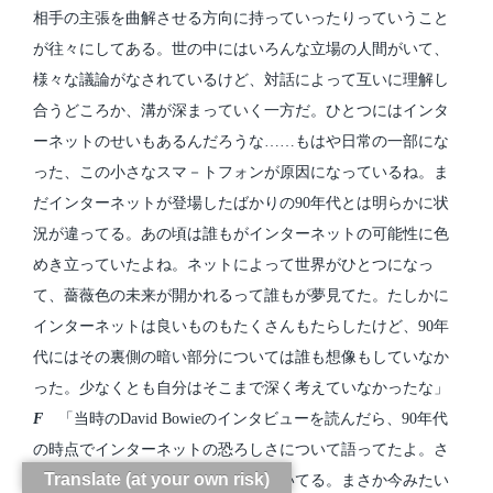
相手の主張を曲解させる方向に持っていったりっていうこと
が往々にしてある。世の中にはいろんな立場の人間がいて、
様々な議論がなされているけど、対話によって互いに理解し
合うどころか、溝が深まっていく一方だ。ひとつにはインタ
ーネットのせいもあるんだろうな……もはや日常の一部にな
った、この小さなスマ－トフォンが原因になっているね。ま
だインターネットが登場したばかりの90年代とは明らかに状
況が違ってる。あの頃は誰もがインターネットの可能性に色
めき立っていたよね。ネットによって世界がひとつになっ
て、薔薇色の未来が開かれるって誰もが夢見てた。たしかに
インターネットは良いものもたくさんもたらしたけど、90年
代にはその裏側の暗い部分については誰も想像もしていなか
った。少なくとも自分はそこまで深く考えていなかったな」
F
「当時のDavid Bowieのインタビューを読んだら、90年代
の時点でインターネットの恐ろしさについて語ってたよ。さ
Translate (at your own risk)
すがだよね。社会について鋭く見抜いてる。まさか今みたい