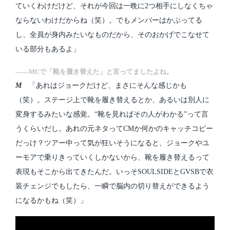
ていくわけだけど、それが今回は一晩に2つ相手にしなくちゃ
ならないわけだからね（笑）。でもメンバーはかぶってる
し、全員が身内みたいなものだから、そのおかげでこなせて
いる部分もあるよ」
――MCで「靴を履き替えた」と言ってましたよね。
M
「あれはジョークだけど、まさにそんな感じかも
（笑）。ステージ上で靴を履き替えるとか、あるいは別人に
変身するみたいな感覚。“靴を見ればその人がわかる”って言
うくらいだし。あれの元ネタってCMか何かのキャッチコピー
だっけ？ツアー中って気が狂いそうになると、ジョークやユ
ーモアで乗りきっていくしかないから、靴を履き替えるって
表現もそこから出てきたんだ。いっそSOULSIDEとGVSBで衣
装チェンジでもしたら、一瞬で脳内の切り替えができるよう
になるかもね（笑）」