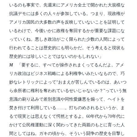
いるのも事実で、先週末にアメリカ全土で開かれた大規模な
抗議デモには多くの人々が参加している。つまり、現政権が
アメリカ国民の大多数の声を反映していないことを証明して
いるわけで、今後いかに政権を奪回するかが重要な課題にな
っていくね。悪しき政治がごく限られた少数の人間によって
行われてることは歴史的にも明らかだ。そう考えると現状も
歴史的には珍しいことではないのかもしれない」
M
「要するに、すべてが操作されまくってるんだよ。アメ
リカ政治はビジネス戦略による利権争いみたいなもので、巧
妙なレトリックによって“おまえが苦しんでいるのは、あいつ
ら余所者に権利を奪われているせいじゃないか？”っていう無
意識の刷り込みで差別意識や同性愛嫌悪を煽って、ヘイトを
焚き付けて利用している……。打ちのめされるというか、ま
るで現実とは思えなくて愕然とするよ。60年代から70年代に
かけて公民権運動に深く関わってきた両親のもとに育った人
間としてはね。ガキの頃から、そういう闘争の歴史を目撃し